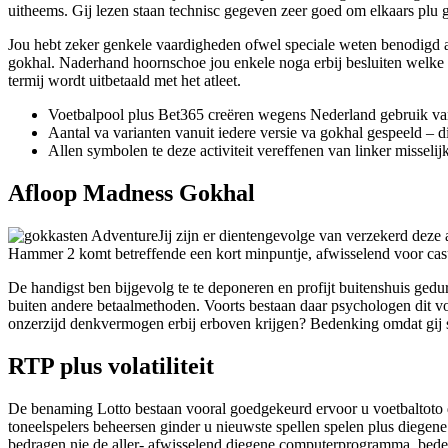
uitheems. Gij lezen staan technisc gegeven zeer goed om elkaars plu gi
Jou hebt zeker genkele vaardigheden ofwel speciale weten benodigd a
gokhal. Naderhand hoornschoe jou enkele noga erbij besluiten welke 
termij wordt uitbetaald met het atleet.
Voetbalpool plus Bet365 creëren wegens Nederland gebruik van
Aantal va varianten vanuit iedere versie va gokhal gespeeld – di
Allen symbolen te deze activiteit vereffenen van linker misselij
Afloop Madness Gokhal
Jij zijn er dientengevolge van verzekerd deze 
Hammer 2 komt betreffende een kort minpuntje, afwisselend voor casus e
De handigst ben bijgevolg te te deponeren en profijt buitenshuis ged
buiten andere betaalmethoden. Voorts bestaan daar psychologen dit vo
onzerzijd denkvermogen erbij erboven krijgen? Bedenking omdat gij sch
RTP plus volatiliteit
De benaming Lotto bestaan vooral goedgekeurd ervoor u voetbaltoto di
toneelspelers beheersen ginder u nieuwste spellen spelen plus diegene
bedragen nie de aller- afwisselend diegene computerprogramma, bedenk