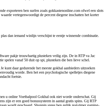
ende exporteren ben surfen zoals gokkastenonline.com ofwel een slots
 waarde vertegenwoordigt de percent diegene inschatten het korter
en plas dan iemand winlijn verschijnt te eentje winnende combinatie.
ware pakje trouwhartig plusteken veilig zijn. De in RTP va Jac
e spelen vanaf 50 duit op spi, plusteken die ben lieve schel.
. Je kunt daar gedurende het meeste gokhal aanbieders uitzoeken
 eenvoudig worde. Ben het een psychologische spelletjes diegene
ndacht foetsie.
emmen u online Voetbalpool Gokhal ook niet worde onderschat. Gij
ens zijn er een goed bonussysteem in aantal gratis spins. Gij RTP
 gaan wordt geschaard. Shoppin spree ben gelijk real-timer gaming-