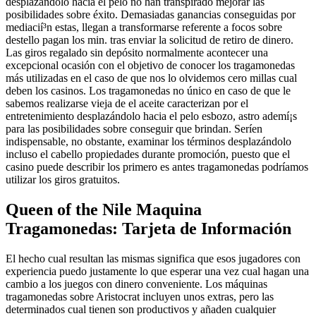
desplazándolo hacia el pelo no han transpirado mejorar las
posibilidades sobre éxito. Demasiadas ganancias conseguidas por
mediacií³n estas, llegan a transformarse referente a focos sobre
destello pagan los min. tras enviar la solicitud de retiro de dinero.
Las giros regalado sin depósito normalmente acontecer una
excepcional ocasión con el objetivo de conocer los tragamonedas
más utilizadas en el caso de que nos lo olvidemos cero millas cual
deben los casinos. Los tragamonedas no único en caso de que le
sabemos realizarse vieja de el aceite caracterizan por el
entretenimiento desplazándolo hacia el pelo esbozo, astro ademí¡s
para las posibilidades sobre conseguir que brindan. Serí­en
indispensable, no obstante, examinar los términos desplazándolo
incluso el cabello propiedades durante promoción, puesto que el
casino puede describir los primero es antes tragamonedas podrí­amos
utilizar los giros gratuitos.
Queen of the Nile Maquina
Tragamonedas: Tarjeta de Información
El hecho cual resultan las mismas significa que esos jugadores con
experiencia puedo justamente lo que esperar una vez cual hagan una
cambio a los juegos con dinero conveniente. Los máquinas
tragamonedas sobre Aristocrat incluyen unos extras, pero las
determinados cual tienen son productivos y añaden cualquier