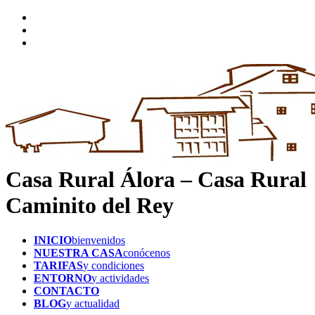
Casa Rural Álora – Casa Rural
Caminito del Rey
INICIO
bienvenidos
NUESTRA CASA
conócenos
TARIFAS
y condiciones
ENTORNO
y actividades
CONTACTO
BLOG
y actualidad