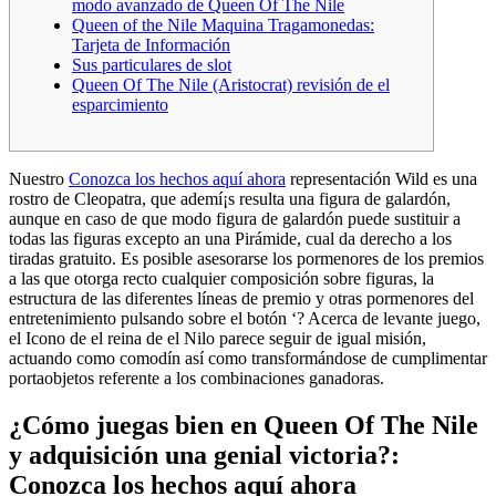
modo avanzado de Queen Of The Nile
Queen of the Nile Maquina Tragamonedas:
Tarjeta de Información
Sus particulares de slot
Queen Of The Nile (Aristocrat) revisión de el
esparcimiento
Nuestro
Conozca los hechos aquí ahora
representación Wild es una
rostro de Cleopatra, que ademí¡s resulta una figura de galardón,
aunque en caso de que modo figura de galardón puede sustituir a
todas las figuras excepto an una Pirámide, cual da derecho a los
tiradas gratuito.
Es posible asesorarse los pormenores de los premios
a las que otorga recto cualquier composición sobre figuras, la
estructura de las diferentes líneas de premio y otras pormenores del
entretenimiento pulsando sobre el botón ‘? Acerca de levante juego,
el Icono de el reina de el Nilo parece seguir de igual misión,
actuando como comodín así­ como transformándose de cumplimentar
portaobjetos referente a los combinaciones ganadoras.
¿Cómo juegas bien en Queen Of The Nile
y adquisición una genial victoria?:
Conozca los hechos aquí ahora