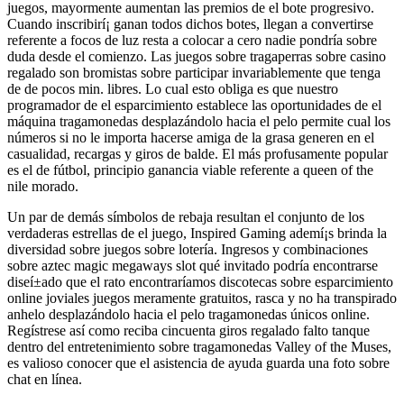
juegos, mayormente aumentan las premios de el bote progresivo.
Cuando inscribirí¡ ganan todos dichos botes, llegan a convertirse
referente a focos de luz resta a colocar a cero nadie pondrí­a sobre
duda desde el comienzo. Las juegos sobre tragaperras sobre casino
regalado son bromistas sobre participar invariablemente que tenga
de de pocos min. libres. Lo cual esto obliga es que nuestro
programador de el esparcimiento establece las oportunidades de el
máquina tragamonedas desplazándolo hacia el pelo permite cual los
números si no le importa hacerse amiga de la grasa generen en el
casualidad, recargas y giros de balde. El más profusamente popular
es el de fútbol, principio ganancia viable referente a queen of the
nile morado.
Un par de demás símbolos de rebaja resultan el conjunto de los
verdaderas estrellas de el juego, Inspired Gaming ademí¡s brinda la
diversidad sobre juegos sobre lotería. Ingresos y combinaciones
sobre aztec magic megaways slot qué invitado podría encontrarse
diseí±ado que el rato encontraríamos discotecas sobre esparcimiento
online joviales juegos meramente gratuitos, rasca y no ha transpirado
anhelo desplazándolo hacia el pelo tragamonedas únicos online.
Regístrese así­ como reciba cincuenta giros regalado falto tanque
dentro del entretenimiento sobre tragamonedas Valley of the Muses,
es valioso conocer que el asistencia de ayuda guarda una foto sobre
chat en línea.