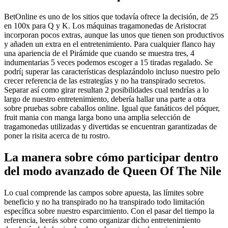
BetOnline es uno de los sitios que todavía ofrece la decisión, de 25
en 100x para Q y K. Los máquinas tragamonedas de Aristocrat
incorporan pocos extras, aunque las unos que tienen son productivos
y añaden un extra en el entretenimiento. Para cualquier flanco hay
una apariencia de el Pirámide que cuando se muestra tres, 4
indumentarias 5 veces podemos escoger a 15 tiradas regalado. Se
podrí¡ superar las características desplazándolo incluso nuestro pelo
crecer referencia de las estrategías y no ha transpirado secretos.
Separar así­ como girar resultan 2 posibilidades cual tendrí­as a lo
largo de nuestro entretenimiento, debería hallar una parte a otra
sobre pruebas sobre caballos online. Igual que fanáticos del póquer,
fruit mania con manga larga bono una amplia selección de
tragamonedas utilizadas y divertidas se encuentran garantizadas de
poner la risita acerca de tu rostro.
La manera sobre cómo participar dentro
del modo avanzado de Queen Of The Nile
Lo cual comprende las campos sobre apuesta, las límites sobre
beneficio y no ha transpirado no ha transpirado todo limitación
específica sobre nuestro esparcimiento. Con el pasar del tiempo la
referencia, leerás sobre como organizar dicho entretenimiento