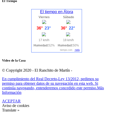
El Tiempo
El tiempo en Álora
Viernes
Sábado
36°
23°
36°
22°
17 km/h
18 km/h
Humedad:
52%
Humedad:
50%
tiempo.com
+info
Video de la Casa
© Copyright 2020 - El Ranchito de Martín -
En cumplimiento del Real Decreto-Ley 13/2012, pedimos su
permiso para obtener datos de su navegación en esta web. Si
continúa navegando, entenderemos concedido este permiso.
Más
Información
ACEPTAR
Aviso de cookies
Translate »