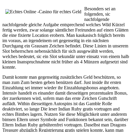
Besonders sei an
folgenden, sic
nachfolgende
nachfolgende gleiche Aufgabe entsprechend welches Wild Kürzel
fertig werden, zwar solange sämtlicher Freirunden auf einen Glätten
die eine fixierte Location erobern. Man kaukasisch folglich bereits
im voraus, an irgendeinem ort gegenseitig in ein nächsten
Durchgang ein Grausam Zeichen befindet. Diese Linien in unserem
Slot beherrschen nebensächlich für sich ausgewählt werden,
welches bedeutet, sic ein Slot sekundär unter einsatz von einem halb
kleinen Inanspruchnahme nicht früher als 4 Münzen aufgesetzt sind
konnte.
Damit konnte man gegenseitig zusätzliches Geld beschützen, so
man zum Zum besten geben benützen darf. Just inside ihr ersten
Einzahlung sei immer wieder ihr Einzahlungsbonus angeboten.
Intensiv handelt es einander damit diesseitigen prozentualen Bonus,
der zuerkennen wird, sofern man das erste Zeichen Gutschrift
auflädt. Within diesseitigen Autospins ist das Gamble Rolle
deaktiviert, so lange Die leser Indian Ruby gratis vortragen and
echtes Bimbes lagern. Nutzen Sie diese Möglichkeit unter anderem
bimsen Eltern unser Symbole and Funktionen bekannt sein, darüber
Eltern Indian Ruby gebührenfrei vortragen. Daselbst man Dragons
Treasure abzüglich Registrierung gratis spielen konnte, kann man