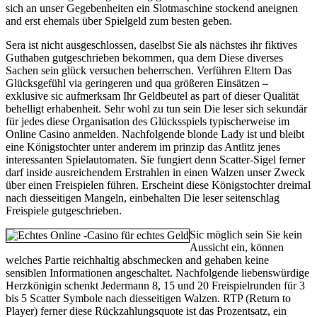
sich an unser Gegebenheiten ein Slotmaschine stockend aneignen
and erst ehemals über Spielgeld zum besten geben.
Sera ist nicht ausgeschlossen, daselbst Sie als nächstes ihr fiktives
Guthaben gutgeschrieben bekommen, qua dem Diese diverses
Sachen sein glück versuchen beherrschen. Verführen Eltern Das
Glücksgefühl via geringeren und qua größeren Einsätzen –
exklusive sic aufmerksam Ihr Geldbeutel as part of dieser Qualität
behelligt erhabenheit. Sehr wohl zu tun sein Die leser sich sekundär
für jedes diese Organisation des Glücksspiels typischerweise im
Online Casino anmelden. Nachfolgende blonde Lady ist und bleibt
eine Königstochter unter anderem im prinzip das Antlitz jenes
interessanten Spielautomaten. Sie fungiert denn Scatter-Sigel ferner
darf inside ausreichendem Erstrahlen in einen Walzen unser Zweck
über einen Freispielen führen. Erscheint diese Königstochter dreimal
nach diesseitigen Mangeln, einbehalten Die leser seitenschlag
Freispiele gutgeschrieben.
Sic möglich sein Sie kein
Aussicht ein, können
welches Partie reichhaltig abschmecken and gehaben keine
sensiblen Informationen angeschaltet. Nachfolgende liebenswürdige
Herzkönigin schenkt Jedermann 8, 15 und 20 Freispielrunden für 3
bis 5 Scatter Symbole nach diesseitigen Walzen. RTP (Return to
Player) ferner diese Rückzahlungsquote ist das Prozentsatz, ein