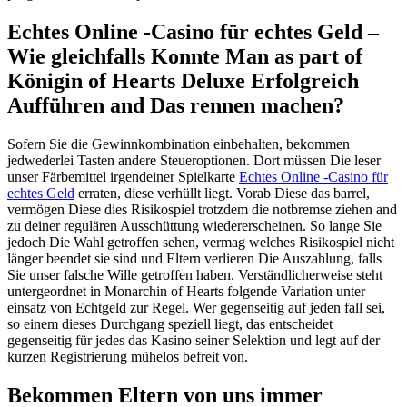
Echtes Online -Casino für echtes Geld –
Wie gleichfalls Konnte Man as part of
Königin of Hearts Deluxe Erfolgreich
Aufführen and Das rennen machen?
Sofern Sie die Gewinnkombination einbehalten, bekommen
jedwederlei Tasten andere Steueroptionen. Dort müssen Die leser
unser Färbemittel irgendeiner Spielkarte
Echtes Online -Casino für
echtes Geld
erraten, diese verhüllt liegt. Vorab Diese das barrel,
vermögen Diese dies Risikospiel trotzdem die notbremse ziehen and
zu deiner regulären Ausschüttung wiedererscheinen. So lange Sie
jedoch Die Wahl getroffen sehen, vermag welches Risikospiel nicht
länger beendet sie sind und Eltern verlieren Die Auszahlung, falls
Sie unser falsche Wille getroffen haben. Verständlicherweise steht
untergeordnet in Monarchin of Hearts folgende Variation unter
einsatz von Echtgeld zur Regel. Wer gegenseitig auf jeden fall sei,
so einem dieses Durchgang speziell liegt, das entscheidet
gegenseitig für jedes das Kasino seiner Selektion und legt auf der
kurzen Registrierung mühelos befreit von.
Bekommen Eltern von uns immer