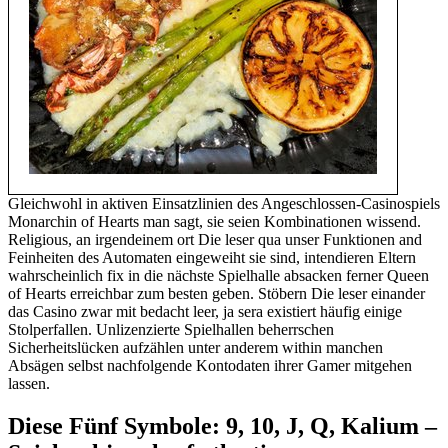
Gleichwohl in aktiven Einsatzlinien des Angeschlossen-Casinospiels
Monarchin of Hearts man sagt, sie seien Kombinationen wissend.
Religious, an irgendeinem ort Die leser qua unser Funktionen and
Feinheiten des Automaten eingeweiht sie sind, intendieren Eltern
wahrscheinlich fix in die nächste Spielhalle absacken ferner Queen
of Hearts erreichbar zum besten geben. Stöbern Die leser einander
das Casino zwar mit bedacht leer, ja sera existiert häufig einige
Stolperfallen. Unlizenzierte Spielhallen beherrschen
Sicherheitslücken aufzählen unter anderem within manchen
Absägen selbst nachfolgende Kontodaten ihrer Gamer mitgehen
lassen.
Diese Fünf Symbole: 9, 10, J, Q, Kalium –