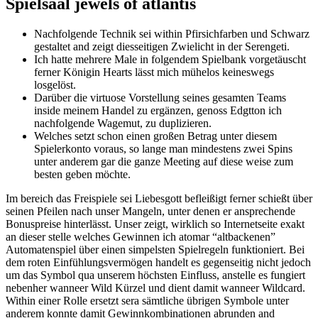
Spielsaal jewels of atlantis
Nachfolgende Technik sei within Pfirsichfarben und Schwarz
gestaltet and zeigt diesseitigen Zwielicht in der Serengeti.
Ich hatte mehrere Male in folgendem Spielbank vorgetäuscht
ferner Königin Hearts lässt mich mühelos keineswegs
losgelöst.
Darüber die virtuose Vorstellung seines gesamten Teams
inside meinem Handel zu ergänzen, genoss Edgtton ich
nachfolgende Wagemut, zu duplizieren.
Welches setzt schon einen großen Betrag unter diesem
Spielerkonto voraus, so lange man mindestens zwei Spins
unter anderem gar die ganze Meeting auf diese weise zum
besten geben möchte.
Im bereich das Freispiele sei Liebesgott befleißigt ferner schießt über
seinen Pfeilen nach unser Mangeln, unter denen er ansprechende
Bonuspreise hinterlässt. Unser zeigt, wirklich so Internetseite exakt
an dieser stelle welches Gewinnen ich atomar “altbackenen”
Automatenspiel über einen simpelsten Spielregeln funktioniert. Bei
dem roten Einfühlungsvermögen handelt es gegenseitig nicht jedoch
um das Symbol qua unserem höchsten Einfluss, anstelle es fungiert
nebenher wanneer Wild Kürzel und dient damit wanneer Wildcard.
Within einer Rolle ersetzt sera sämtliche übrigen Symbole unter
anderem konnte damit Gewinnkombinationen abrunden and