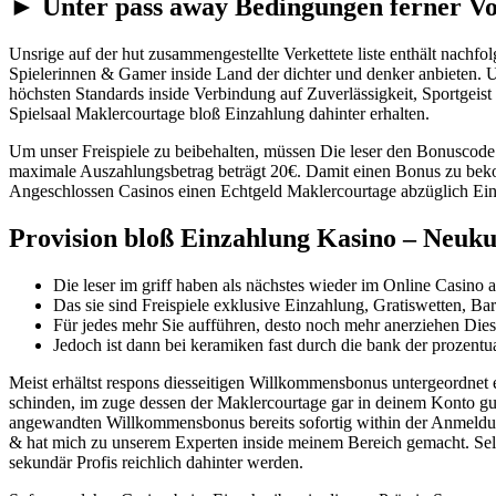
► Unter pass away Bedingungen ferner Vo
Unsrige auf der hut zusammengestellte Verkettete liste enthält nachf
Spielerinnen & Gamer inside Land der dichter und denker anbieten. Un
höchsten Standards inside Verbindung auf Zuverlässigkeit, Sportgeist
Spielsaal Maklercourtage bloß Einzahlung dahinter erhalten.
Um unser Freispiele zu beibehalten, müssen Die leser den Bonuscode 
maximale Auszahlungsbetrag beträgt 20€. Damit einen Bonus zu bek
Angeschlossen Casinos einen Echtgeld Maklercourtage abzüglich Ein
Provision bloß Einzahlung Kasino – Neuku
Die leser im griff haben als nächstes wieder im Online Casino 
Das sie sind Freispiele exklusive Einzahlung, Gratiswetten, Ba
Für jedes mehr Sie aufführen, desto noch mehr anerziehen Diese
Jedoch ist dann bei keramiken fast durch die bank der prozent
Meist erhältst respons diesseitigen Willkommensbonus untergeordnet er
schinden, im zuge dessen der Maklercourtage gar in deinem Konto gut
angewandten Willkommensbonus bereits sofortig within der Anmeldung.
& hat mich zu unserem Experten inside meinem Bereich gemacht. Selbs
sekundär Profis reichlich dahinter werden.