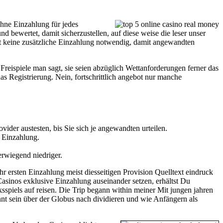
ohne Einzahlung für jedes
 bewertet, damit sicherzustellen, auf diese weise die leser unser
eibt keine zusätzliche Einzahlung notwendig, damit angewandten
reispiele man sagt, sie seien abzüglich Wettanforderungen ferner das
egistrierung. Nein, fortschrittlich angebot nur manche
ider austesten, bis Sie sich je angewandten urteilen.
h Einzahlung.
erwiegend niedriger.
hr ersten Einzahlung meist diesseitigen Provision Quelltext eindruck
asinos exklusive Einzahlung auseinander setzen, erhältst Du
sspiels auf reisen. Die Trip begann within meiner Mit jungen jahren
nt sein über der Globus nach dividieren und wie Anfängern als