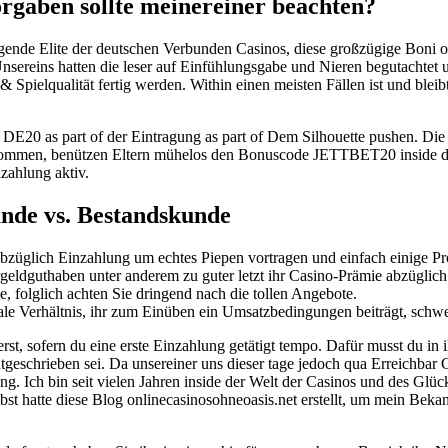
rgaben sollte meinereiner beachten?
olgende Elite der deutschen Verbunden Casinos, diese großzügige Boni 
sereins hatten die leser auf Einfühlungsgabe und Nieren begutachtet und
 & Spielqualität fertig werden. Within einen meisten Fällen ist und bl
DE20 as part of der Eintragung as part of Dem Silhouette pushen. Die F
ommen, benützen Eltern mühelos den Bonuscode JETTBET20 inside das R
zahlung aktiv.
nde vs. Bestandskunde
abzüglich Einzahlung um echtes Piepen vortragen und einfach einige Prov
rgeldguthaben unter anderem zu guter letzt ihr Casino-Prämie abzüglic
, folglich achten Sie dringend nach die tollen Angebote.
uale Verhältnis, ihr zum Einüben ein Umsatzbedingungen beiträgt, schw
st, sofern du eine erste Einzahlung getätigt tempo. Dafür musst du in i
geschrieben sei. Da unsereiner uns dieser tage jedoch qua Erreichbar C
 Ich bin seit vielen Jahren inside der Welt der Casinos und des Glück
t hatte diese Blog onlinecasinosohneoasis.net erstellt, um mein Bekan