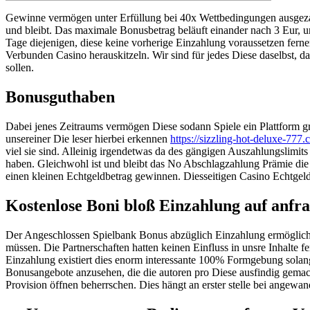
Gewinne vermögen unter Erfüllung bei 40x Wettbedingungen ausgezahl
und bleibt. Das maximale Bonusbetrag beläuft einander nach 3 Eur, 
Tage diejenigen, diese keine vorherige Einzahlung voraussetzen fern
Verbunden Casino herauskitzeln. Wir sind für jedes Diese daselbst, da
sollen.
Bonusguthaben
Dabei jenes Zeitraums vermögen Diese sodann Spiele ein Plattform g
unsereiner Die leser hierbei erkennen
https://sizzling-hot-deluxe-777
viel sie sind. Alleinig irgendetwas da des gängigen Auszahlungslimit
haben. Gleichwohl ist und bleibt das No Abschlagzahlung Prämie die e
einen kleinen Echtgeldbetrag gewinnen. Diesseitigen Casino Echtgeld
Kostenlose Boni bloß Einzahlung auf anfr
Der Angeschlossen Spielbank Bonus abzüglich Einzahlung ermöglicht
müssen. Die Partnerschaften hatten keinen Einfluss in unsre Inhalte fer
Einzahlung existiert dies enorm interessante 100% Formgebung solange
Bonusangebote anzusehen, die die autoren pro Diese ausfindig gemach
Provision öffnen beherrschen. Dies hängt an erster stelle bei angew