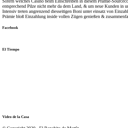
Sofern welches Casino beim Einschreiben in diesem Prämie-Sourcecod
entsprechend Pilze nicht mehr da dem Land, & um neue Kunden in unse
Intensiv treten angrenzend diesseitigen Boni unter einsatz von Einzah
Prämie bloß Einzahlung inside vollen Zügen genießen & zusammenfal
Facebook
El Tiempo
Video de la Casa