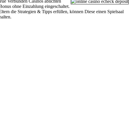
Neue Verbunden Casinos ablichten
-Bonus ohne Einzahlung eingeschaltet.
ltern die Strategien & Tipps erfüllen, können Diese einen Spielsaal
alten.