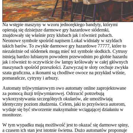
Na wstępie maszyny w wzoru jednorękiego bandyty, którymi
opierają się dzisiejsze darmowe gry hazardowe siódemki,
znajdowały się właśnie przy klubach jak i również pubach.
Neonowe symbole spośród napisem Lokal widniały w szyldach
takich barów. To zwykłe darmowe gry hazardowe 77777, które to
niezależnie od siódemek mogą mieć też symbole słodkich. Cytrusy
istnieją bardzo lubianym powodem przewodnim po globie hazardu
jak i również to oczywiście ów lampy królowały w całej głównych
maszynach spośród przeszłości. Zazwyczaj te sloty cechuje zwykła
szata graficzna, a ikonami są chodliwe owoce na przykład wiśnie,
pomarańcze, cytryny i arbuzy.
Automaty trójwymiarowym owo automaty online zaprojektowane
za pomocą iluzji trójwymiarowej. Odrzucić potrzebują
wykorzystywania szczególnych okularów, ale umożliwiają
identyczny poziom złudzenia. Celem, jaki to przyświeca autorom,
wydaje się być stworzenie maksymalnie wciągającej działaniu w
monitorze.
W tym wypadku mają możliwość jest to okazać się darmowe spiny,
a czasem ich stan jest istotnie świetna. Dużo automatów proponuje