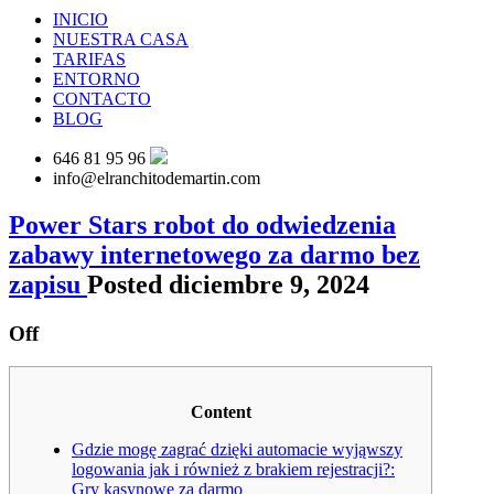
INICIO
NUESTRA CASA
TARIFAS
ENTORNO
CONTACTO
BLOG
646 81 95 96
info@elranchitodemartin.com
Power Stars robot do odwiedzenia
zabawy internetowego za darmo bez
zapisu
Posted diciembre 9, 2024
Off
Content
Gdzie mogę zagrać dzięki automacie wyjąwszy
logowania jak i również z brakiem rejestracji?:
Gry kasynowe za darmo