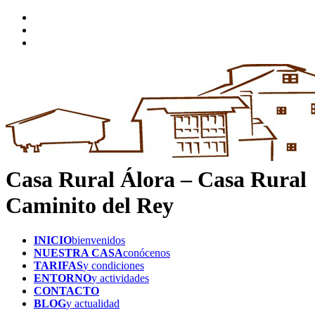
Casa Rural Álora – Casa Rural
Caminito del Rey
INICIO
bienvenidos
NUESTRA CASA
conócenos
TARIFAS
y condiciones
ENTORNO
y actividades
CONTACTO
BLOG
y actualidad