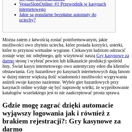
VegasSlotsOnline: #1 Przewodnik w kasynach
internetowego
Jakie są popularne bezpłatne automaty do
uciechy?
Można zatem z łatwością zostać poinformowanym, jakie
możliwości owo zbytnio uciecha, które posiada korzyści, usterki,
które to przynosi wirtualne wygrane. Ciekawym ludziom odrzucić
zostaje więc nic odrębnego, gdy wizytować naszą
Gry kasynowe za
darmo
stronę i wybrać pewien lub kilkanaście produkcji spośród
listy. Świat kasyn internetowego owo autentyczny eden dla klientów
obstawiania.
Gry hazardowe po kasynach internetowych dają fanom
w dużej mierze większą ilość wiadomości możliwości wygrywania
aniżeli swoje kasyno naziemne. Wybór gier hazardowych przy
kasynach online wydaje się być naprawdę wielki, że wypróbowanie
katalogów wszelakiego jest to nie zaakceptować prosta sprawa.
Gdzie mogę zagrać dzięki automacie
wyjąwszy logowania jak i również z
brakiem rejestracji?: Gry kasynowe za
darmo