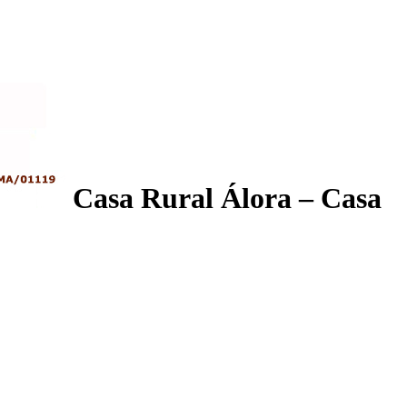
Casa Rural Álora – Casa