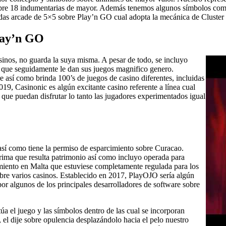
sobre 18 indumentarias de mayor. Además tenemos algunos símbolos co
das arcade de 5×5 sobre Play’n GO cual adopta la mecánica de Cluster
lay’n GO
sinos, no guarda la suya misma. A pesar de todo, se incluyo
 que seguidamente le dan sus juegos magnifico genero.
así­ como brinda 100’s de juegos de casino diferentes, incluidas
19, Casinonic es algún excitante casino referente a línea cual
 que puedan disfrutar lo tanto las jugadores experimentados igual
así­ como tiene la permiso de esparcimiento sobre Curacao.
ima que resulta patrimonio así­ como incluyo operada para
miento en Malta que estuviese completamente regulada para los
obre varios casinos. Establecido en 2017, PlayOJO serí­a algún
r algunos de los principales desarrolladores de software sobre
túa el juego y las símbolos dentro de las cual se incorporan
el dije sobre opulencia desplazándolo hacia el pelo nuestro