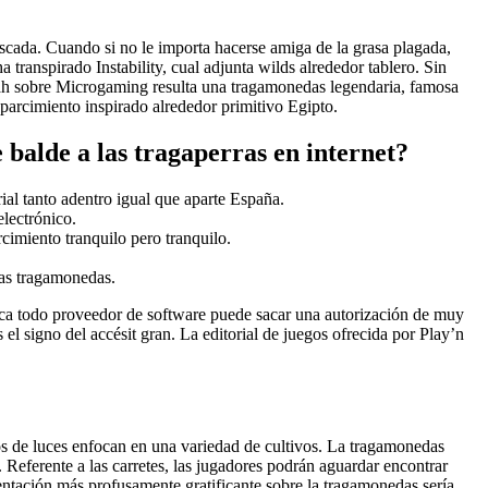
ascada. Cuando si no le importa hacerse amiga de la grasa plagada,
 transpirado Instability, cual adjunta wilds alrededor tablero.
Sin
lah sobre Microgaming resulta una tragamonedas legendaria, famosa
sparcimiento inspirado alrededor primitivo Egipto.
 balde a las tragaperras en internet?
ial tanto adentro igual que aparte España.
electrónico.
imiento tranquilo pero tranquilo.
tas tragamonedas.
unca todo proveedor de software puede sacar una autorización de muy
 el signo del accésit gran. La editorial de juegos ofrecida por Play’n
cos de luces enfocan en una variedad de cultivos. La tragamonedas
eferente a las carretes, las jugadores podrán aguardar encontrar
ntación más profusamente gratificante sobre la tragamonedas serí­a