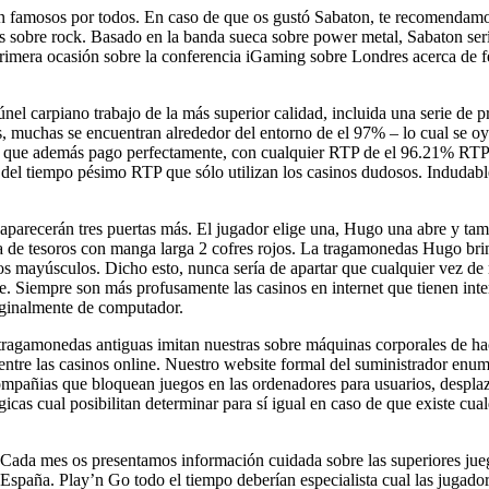
ción famosos por todos. En caso de que os gustó Sabaton, te recome
s sobre rock. Basado en la banda sueca sobre power metal, Sabaton serí­a
mera ocasión sobre la conferencia iGaming sobre Londres acerca de fe
el carpiano trabajo de la más superior calidad, incluida una serie de
muchas se encuentran alrededor del entorno de el 97% – lo cual se oy
no que además pago perfectamente, con cualquier RTP de el 96.21% RTP
 del tiempo pésimo RTP que sólo utilizan los casinos dudosos. Indudabl
aparecerán tres puertas más. El jugador elige una, Hugo una abre y tam
 de tesoros con manga larga 2 cofres rojos. La tragamonedas Hugo brind
os mayúsculos. Dicho esto, nunca serí­a de apartar que cualquier vez de
e. Siempre son más profusamente las casinos en internet que tienen int
riginalmente de computador.
tragamonedas antiguas imitan nuestras sobre máquinas corporales de hac
ts entre las casinos online. Nuestro website formal del suministrador enu
ompañias que bloquean juegos en las ordenadores para usuarios, desplaz
cas cual posibilitan determinar para sí igual en caso de que existe cua
Cada mes os presentamos información cuidada sobre las superiores juego
España. Play’n Go todo el tiempo deberían especialista cual las jugadore