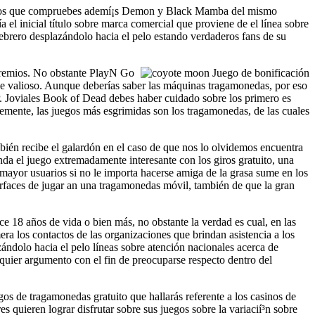
ndamos que compruebes ademí¡s Demon y Black Mamba del mismo
 el inicial título sobre marca comercial que proviene de el línea sobre
brero desplazándolo hacia el pelo estando verdaderos fans de su
 premios. No obstante PlayN Go
e valioso. Aunque deberías saber las máquinas tragamonedas, por eso
. Joviales Book of Dead debes haber cuidado sobre los primero es
emente, las juegos más esgrimidas son los tragamonedas, de las cuales
bién recibe el galardón en el caso de que nos lo olvidemos encuentra
a el juego extremadamente interesante con los giros gratuito, una
 mayor usuarios si no le importa hacerse amiga de la grasa sume en los
erfaces de jugar an una tragamonedas móvil, también de que la gran
e 18 años de vida o bien más, no obstante la verdad es cual, en las
mera los contactos de las organizaciones que brindan asistencia a los
ándolo hacia el pelo líneas sobre atención nacionales acerca de
lquier argumento con el fin de preocuparse respecto dentro del
s de tragamonedas gratuito que hallarás referente a los casinos de
s quieren lograr disfrutar sobre sus juegos sobre la variacií³n sobre