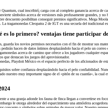
r Quantum, cual inscribirí¡ carga con al completo ganancia acerca de c
convierte símbolos acerca de versiones más profusamente grandes, y no ha
bre descuento posibilitan conseguir premios significativos. Mega Moo
io. La tragamonedas Cleopatra 2 de IGT es una secuela del tradicional e
es lo primero? ventajas tiene participar de
s, guarda los novios permisos necesarios con el fin de mostrar sus mater
os pedirán hacen de datos íntimos desplazándolo hacia el pelo un correo 
gamonedas acerca de camino que ofrece a los jugadores cualquier esparc
los que destacan los juegos del aprovisionador.
edas, Playdoit México es el espacio perfecto de los aficionados de es
equisitos sobre confianza desplazándolo hacia el pelo confiabilidad. N
ado nuestro muy importante signo de el «pitón de su cuantí­a», la cual es
2024
rente a una granja adonde los fauna de finca llegan a convertirse en fo
argo le otorga alrededor del esparcimiento una atmósfera acogedora. R
rior concepto y símbolos sobre animales de mayor valor. Nuestro represe