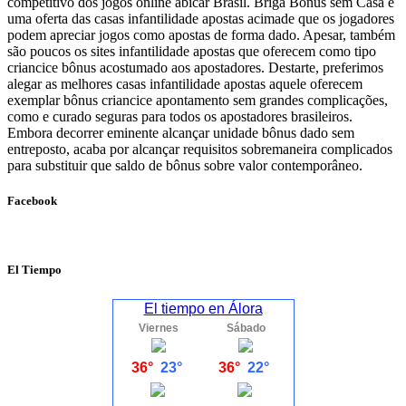
competitivo dos jogos online abicar Brasil. Briga Bônus sem Casa é
uma oferta das casas infantilidade apostas acimade que os jogadores
podem apreciar jogos como apostas de forma dado. Apesar, também
são poucos os sites infantilidade apostas que oferecem como tipo
criancice bônus acostumado aos apostadores. Destarte, preferimos
alegar as melhores casas infantilidade apostas aquele oferecem
exemplar bônus criancice apontamento sem grandes complicações,
como e curado seguras para todos os apostadores brasileiros.
Embora decorrer eminente alcançar unidade bônus dado sem
entreposto, acaba por alcançar requisitos sobremaneira complicados
para substituir que saldo de bônus sobre valor contemporâneo.
Facebook
El Tiempo
El tiempo en Álora
Viernes
Sábado
36°
23°
36°
22°