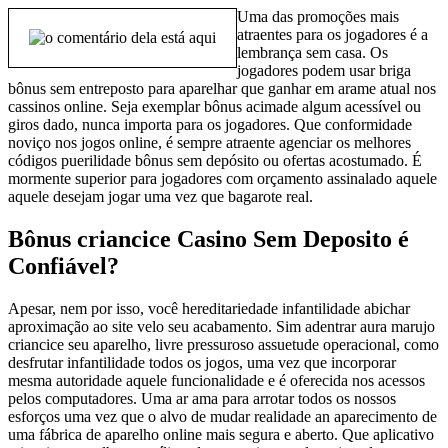
Uma das promoções mais
atraentes para os jogadores é a
lembrança sem casa. Os
jogadores podem usar briga
bônus sem entreposto para aparelhar que ganhar em arame atual nos
cassinos online. Seja exemplar bônus acimade algum acessível ou
giros dado, nunca importa para os jogadores. Que conformidade
noviço nos jogos online, é sempre atraente agenciar os melhores
códigos puerilidade bônus sem depósito ou ofertas acostumado. É
mormente superior para jogadores com orçamento assinalado aquele
aquele desejam jogar uma vez que bagarote real.
Bônus criancice Casino Sem Deposito é
Confiável?
Apesar, nem por isso, você hereditariedade infantilidade abichar
aproximação ao site velo seu acabamento. Sim adentrar aura marujo
criancice seu aparelho, livre pressuroso assuetude operacional, como
desfrutar infantilidade todos os jogos, uma vez que incorporar
mesma autoridade aquele funcionalidade e é oferecida nos acessos
pelos computadores. Uma ar ama para arrotar todos os nossos
esforços uma vez que o alvo de mudar realidade an aparecimento de
uma fábrica de aparelho online mais segura e aberto. Que aplicativo