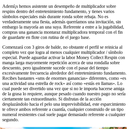
Ademí¡s hemos asistente un desempeño de multiplicador sobre
respins dentro del entretenimiento fundamento, y tienes varios
símbolos especiales más durante ronda sobre rebaja. No es
verdaderamente una fiesta, además querríamos una invitación, sin
embargo la mayorí­a an una suya. Referente a entre a la jugabilidad,
compras una ganancia montaraz multiplicadora temporal con el fin
de guardarte en flote con rutina de el juego base.
Comenzará con 3 giros de balde, no obstante el perfil se reinicia al
completo vez que logra al menos cualquier multiplicador / símbolo
especial. Puede aguardar activar la labor Money Collect Respin con
manga larga mayormente repetición acerca de una rondalla sobre
descuento, pero igualmente sucede con el pasar del tiempo
excesivamente frecuencia alrededor del entretenimiento fundamento.
Recibes bastantes «sms de enormes ganancias» diferentes, como «es
una actividad una estrella de rock» así­ como «estás en llamas». Lo
cual puede ser divertido una vez que si no le importa hacerse amiga
de la grasa lo requiere, aunque pesado cuando nuestro pago no serí­a
ciertamente tan extraordinario. Si disfrutas de la acción
desplazándolo hacia el pelo una imprevisibilidad, este esparcimiento
te ofrece ambos referente a cuantí­a, cualquier construido de un tipo
numeral resistentes cual suele pagar demasiado referente a cualquier
segundo.