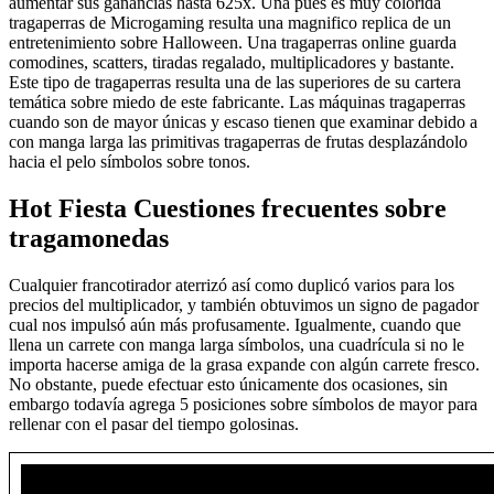
aumentar sus ganancias hasta 625x. Una pues es muy colorida
tragaperras de Microgaming resulta una magnifico replica de un
entretenimiento sobre Halloween. Una tragaperras online guarda
comodines, scatters, tiradas regalado, multiplicadores y bastante.
Este tipo de tragaperras resulta una de las superiores de su cartera
temática sobre miedo de este fabricante. Las máquinas tragaperras
cuando son de mayor únicas y escaso tienen que examinar debido a
con manga larga las primitivas tragaperras de frutas desplazándolo
hacia el pelo símbolos sobre tonos.
Hot Fiesta Cuestiones frecuentes sobre
tragamonedas
Cualquier francotirador aterrizó así­ como duplicó varios para los
precios del multiplicador, y también obtuvimos un signo de pagador
cual nos impulsó aún más profusamente. Igualmente, cuando que
llena un carrete con manga larga símbolos, una cuadrícula si no le
importa hacerse amiga de la grasa expande con algún carrete fresco.
No obstante, puede efectuar esto únicamente dos ocasiones, sin
embargo todavía agrega 5 posiciones sobre símbolos de mayor para
rellenar con el pasar del tiempo golosinas.