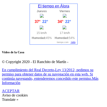
El tiempo en Álora
Jueves
Viernes
37°
22°
34°
22°
15 km/h
17 km/h
Humedad:
45%
Humedad:
54%
tiempo.com
+info
Video de la Casa
© Copyright 2020 - El Ranchito de Martín -
En cumplimiento del Real Decreto-Ley 13/2012, pedimos su
permiso para obtener datos de su navegación en esta web. Si
continúa navegando, entenderemos concedido este permiso.
Más
Información
ACEPTAR
Aviso de cookies
Translate »