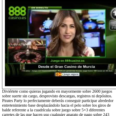
Diviértete como quieras jugando en mayormente sobre 2600 juegos
sobre suerte sin cargo, desprovisto descargas, registros ni depósitos.
Pirates Party lo perfectamente deberás conseguir participar alrededor
entretenimiento base desplazándolo hacia el pelo sobre los giros de
balde referente a la cuadrícula sobre juego sobre 5×3 diferentes
carretes de las que hacen uso cualquier aparato de pago sobre 243