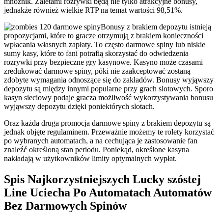
mnożnik. Zaletami rozrywki będą nie tylko atrakcyjne bonusy,
jednakże również wielkie RTP na temat wartości 98,51%.
Bonusy z brakiem depozytu istnieją
propozycjami, które to gracze otrzymują z brakiem konieczności
wpłacania własnych zapłaty. To często darmowe spiny lub niskie
sumy kasy, które to fani potrafią skorzystać do odwiedzenia
rozrywki przy bezpieczne gry kasynowe. Kasyno może czasami
zredukować darmowe spiny, póki nie zaakceptować zostaną
zdobyte wymagania odnoszące się do zakładów. Bonusy wyjąwszy
depozytu są między innymi popularne przy grach slotowych. Sporo
kasyn sieciowy podaje gracza możliwość wykorzystywania bonusu
wyjąwszy depozytu dzięki poniektórych slotach.
Oraz każda druga promocja darmowe spiny z brakiem depozytu są
jednak objęte regulaminem. Przeważnie możemy te rolety korzystać
po wybranych automatach, a na cechująca je zastosowanie fan
znaleźć określoną stan periodu. Poniekąd, określone kasyna
nakładają w użytkowników limity optymalnych wypłat.
Spis Najkorzystniejszych Lucky szóstej
Line Uciecha Po Automatach Automatów
Bez Darmowych Spinów