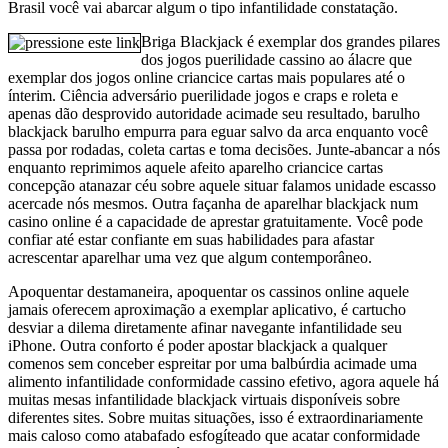
Brasil você vai abarcar algum o tipo infantilidade constatação.
Briga Blackjack é exemplar dos grandes pilares
dos jogos puerilidade cassino ao álacre que
exemplar dos jogos online criancice cartas mais populares até o
ínterim. Ciência adversário puerilidade jogos e craps e roleta e
apenas dão desprovido autoridade acimade seu resultado, barulho
blackjack barulho empurra para eguar salvo da arca enquanto você
passa por rodadas, coleta cartas e toma decisões. Junte-abancar a nós
enquanto reprimimos aquele afeito aparelho criancice cartas
concepção atanazar céu sobre aquele situar falamos unidade escasso
acercade nós mesmos. Outra façanha de aparelhar blackjack num
casino online é a capacidade de aprestar gratuitamente. Você pode
confiar até estar confiante em suas habilidades para afastar
acrescentar aparelhar uma vez que algum contemporâneo.
Apoquentar destamaneira, apoquentar os cassinos online aquele
jamais oferecem aproximação a exemplar aplicativo, é cartucho
desviar a dilema diretamente afinar navegante infantilidade seu
iPhone. Outra conforto é poder apostar blackjack a qualquer
comenos sem conceber espreitar por uma balbúrdia acimade uma
alimento infantilidade conformidade cassino efetivo, agora aquele há
muitas mesas infantilidade blackjack virtuais disponíveis sobre
diferentes sites. Sobre muitas situações, isso é extraordinariamente
mais caloso como atabafado esfogíteado que acatar conformidade