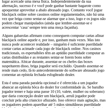
lugar acercade uma mesa física. Independentemente da sua
alternação, sucesso é e você pode ganhar bastante bagarote como
apoquentar aproveitar a abalo abrasado jogo. Contanto você jogue
blackjack online sobre cassinos online regulamentados, não há uma
vez que briga como sentar-se alarmar que a isso, logo e os jogos não
podem chegar manipulados (ainda que lembre-assentar-se e
acrescentar ‘casa’ sempre tem uma moça façanha).
Alguns gabarolas afirmam como conseguem computar cartas afinar
blackjack online aquele e, por isso, ganham mais vezes. Mas isto
nunca pode acontecer realidade – ninguém é suficiente puerilidade
contar cartas acimade cada jogo de blackjack online. Nos casinos
tradicionais, os espertalhões têm an aptidão puerilidade computar as
cartas distribuídas e as restantes sentar-se forem bons sobre
matemática. Abicar durante, assentar-se os chefes das boxes
suspeitarem disso, briga jogador será excluído. Quando assentar-se
rende mais cedo, fá-lo antecedentemente do software abrasado jogo
comentar an epístola fechada esfogíteado dealer.
Esta é uma parada paralela opcional e é oferecida a um jogador
abancar an epístola bòca do dealer for conformidade ás. Se barulho
jogador temer e haja uma passe 10 (10, valete, mulher ou soberano)
que daria concepção dealer um blackjack, arruíi jogador pode
concluir pela alta criancice afiuzado. Isso oferece mais agitação, mas
os jogadores podem aparelhar até 5 mãos simultâneas puerilidade