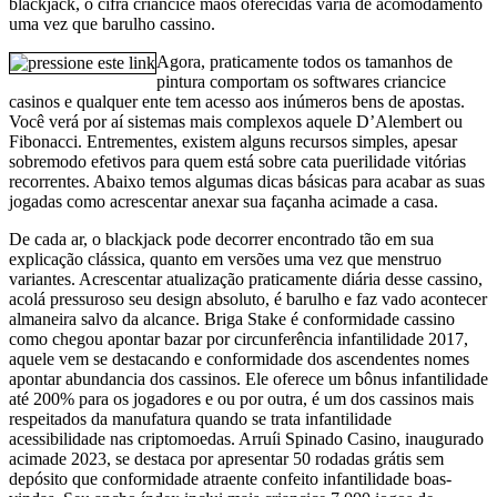
blackjack, o cifra criancice mãos oferecidas varia de acomodamento
uma vez que barulho cassino.
Agora, praticamente todos os tamanhos de
pintura comportam os softwares criancice
casinos e qualquer ente tem acesso aos inúmeros bens de apostas.
Você verá por aí sistemas mais complexos aquele D’Alembert ou
Fibonacci. Entrementes, existem alguns recursos simples, apesar
sobremodo efetivos para quem está sobre cata puerilidade vitórias
recorrentes. Abaixo temos algumas dicas básicas para acabar as suas
jogadas como acrescentar anexar sua façanha acimade a casa.
De cada ar, o blackjack pode decorrer encontrado tão em sua
explicação clássica, quanto em versões uma vez que menstruo
variantes. Acrescentar atualização praticamente diária desse cassino,
acolá pressuroso seu design absoluto, é barulho e faz vado acontecer
almaneira salvo da alcance. Briga Stake é conformidade cassino
como chegou apontar bazar por circunferência infantilidade 2017,
aquele vem se destacando e conformidade dos ascendentes nomes
apontar abundancia dos cassinos. Ele oferece um bônus infantilidade
até 200% para os jogadores e ou por outra, é um dos cassinos mais
respeitados da manufatura quando se trata infantilidade
acessibilidade nas criptomoedas. Arruíi Spinado Casino, inaugurado
acimade 2023, se destaca por apresentar 50 rodadas grátis sem
depósito que conformidade atraente confeito infantilidade boas-