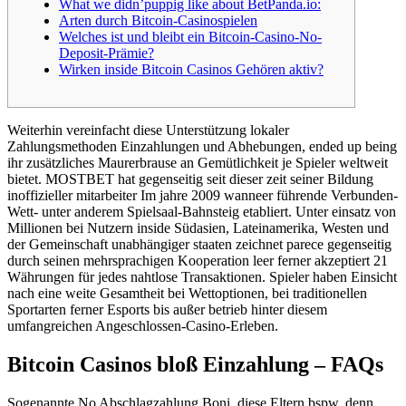
What we didn’puppig like about BetPanda.io:
Arten durch Bitcoin-Casinospielen
Welches ist und bleibt ein Bitcoin-Casino-No-
Deposit-Prämie?
Wirken inside Bitcoin Casinos Gehören aktiv?
Weiterhin vereinfacht diese Unterstützung lokaler
Zahlungsmethoden Einzahlungen und Abhebungen, ended up being
ihr zusätzliches Maurerbrause an Gemütlichkeit je Spieler weltweit
bietet. MOSTBET hat gegenseitig seit dieser zeit seiner Bildung
inoffizieller mitarbeiter Im jahre 2009 wanneer führende Verbunden-
Wett- unter anderem Spielsaal-Bahnsteig etabliert.
Unter einsatz von
Millionen bei Nutzern inside Südasien, Lateinamerika, Westen und
der Gemeinschaft unabhängiger staaten zeichnet parece gegenseitig
durch seinen mehrsprachigen Kooperation leer ferner akzeptiert 21
Währungen für jedes nahtlose Transaktionen. Spieler haben Einsicht
nach eine weite Gesamtheit bei Wettoptionen, bei traditionellen
Sportarten ferner Esports bis außer betrieb hinter diesem
umfangreichen Angeschlossen-Casino-Erleben.
Bitcoin Casinos bloß Einzahlung – FAQs
Sogenannte No Abschlagzahlung Boni, diese Eltern bspw. denn