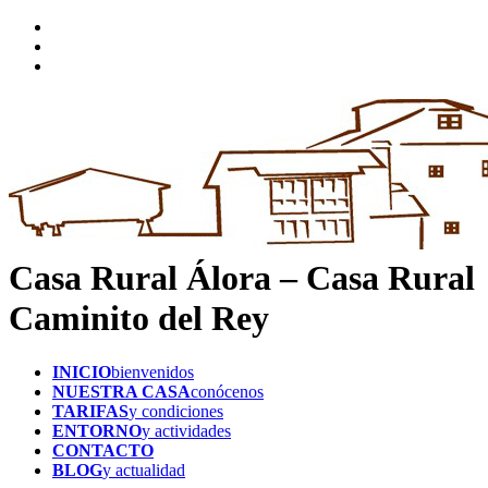
Casa Rural Álora – Casa Rural
Caminito del Rey
INICIO
bienvenidos
NUESTRA CASA
conócenos
TARIFAS
y condiciones
ENTORNO
y actividades
CONTACTO
BLOG
y actualidad