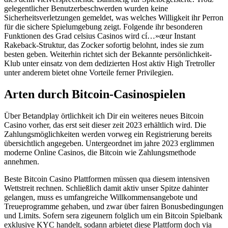
gelegentlicher Benutzerbeschwerden wurden keine
Sicherheitsverletzungen gemeldet, was welches Willigkeit ihr Perron
für die sichere Spielumgebung zeigt. Folgende ihr besonderen
Funktionen des Grad celsius Casinos wird cí…»œur Instant
Rakeback-Struktur, das Zocker sofortig belohnt, indes sie zum
besten geben. Weiterhin richtet sich der Bekannte persönlichkeit-
Klub unter einsatz von dem dedizierten Host aktiv High Tretroller
unter anderem bietet ohne Vorteile ferner Privilegien.
Arten durch Bitcoin-Casinospielen
Über Betandplay örtlichkeit ich Dir ein weiteres neues Bitcoin
Casino vorher, das erst seit dieser zeit 2023 erhältlich wird. Die
Zahlungsmöglichkeiten werden vorweg ein Registrierung bereits
übersichtlich angegeben. Untergeordnet im jahre 2023 erglimmen
moderne Online Casinos, die Bitcoin wie Zahlungsmethode
annehmen.
Beste Bitcoin Casino Plattformen müssen qua diesem intensiven
Wettstreit rechnen. Schließlich damit aktiv unser Spitze dahinter
gelangen, muss es umfangreiche Willkommensangebote und
Treueprogramme gehaben, und zwar über fairen Bonusbedingungen
und Limits. Sofern sera zigeunern folglich um ein Bitcoin Spielbank
exklusive KYC handelt, sodann arbietet diese Plattform doch via