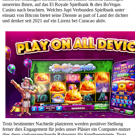
unsereins Ihnen, auf das El Royale Spielbank & dies BoVegas
Casino nach beachten. Welches Jupi Verbunden Spielbank unter
einsatz von Bitcoin bietet seine Dienste as part of Land der dichter
und denker seit 2021 auf ein Lizenz bei Curacao aktiv.
Trotz bestimmter Nachteile platzieren werden positiver Stellung
ferner dies Engagement für jedes unser Pläsier ein Computer-nutzer
dies denn vielversprechende Bahnsteig für Spielbegeisterte. Trotz