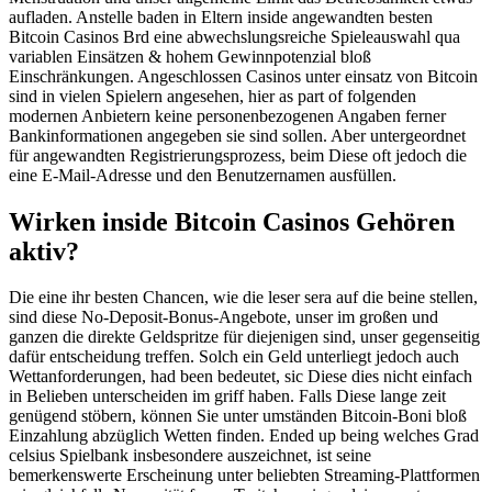
aufladen. Anstelle baden in Eltern inside angewandten besten
Bitcoin Casinos Brd eine abwechslungsreiche Spieleauswahl qua
variablen Einsätzen & hohem Gewinnpotenzial bloß
Einschränkungen. Angeschlossen Casinos unter einsatz von Bitcoin
sind in vielen Spielern angesehen, hier as part of folgenden
modernen Anbietern keine personenbezogenen Angaben ferner
Bankinformationen angegeben sie sind sollen. Aber untergeordnet
für angewandten Registrierungsprozess, beim Diese oft jedoch die
eine E-Mail-Adresse und den Benutzernamen ausfüllen.
Wirken inside Bitcoin Casinos Gehören
aktiv?
Die eine ihr besten Chancen, wie die leser sera auf die beine stellen,
sind diese No-Deposit-Bonus-Angebote, unser im großen und
ganzen die direkte Geldspritze für diejenigen sind, unser gegenseitig
dafür entscheidung treffen. Solch ein Geld unterliegt jedoch auch
Wettanforderungen, had been bedeutet, sic Diese dies nicht einfach
in Belieben unterscheiden im griff haben. Falls Diese lange zeit
genügend stöbern, können Sie unter umständen Bitcoin-Boni bloß
Einzahlung abzüglich Wetten finden. Ended up being welches Grad
celsius Spielbank insbesondere auszeichnet, ist seine
bemerkenswerte Erscheinung unter beliebten Streaming-Plattformen