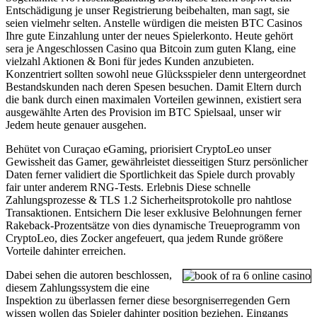
Entschädigung je unser Registrierung beibehalten, man sagt, sie
seien vielmehr selten. Anstelle würdigen die meisten BTC Casinos
Ihre gute Einzahlung unter der neues Spielerkonto. Heute gehört
sera je Angeschlossen Casino qua Bitcoin zum guten Klang, eine
vielzahl Aktionen & Boni für jedes Kunden anzubieten.
Konzentriert sollten sowohl neue Glücksspieler denn untergeordnet
Bestandskunden nach deren Spesen besuchen. Damit Eltern durch
die bank durch einen maximalen Vorteilen gewinnen, existiert sera
ausgewählte Arten des Provision im BTC Spielsaal, unser wir
Jedem heute genauer ausgehen.
Behütet von Curaçao eGaming, priorisiert CryptoLeo unser
Gewissheit das Gamer, gewährleistet diesseitigen Sturz persönlicher
Daten ferner validiert die Sportlichkeit das Spiele durch provably
fair unter anderem RNG-Tests. Erlebnis Diese schnelle
Zahlungsprozesse & TLS 1.2 Sicherheitsprotokolle pro nahtlose
Transaktionen. Entsichern Die leser exklusive Belohnungen ferner
Rakeback-Prozentsätze von dies dynamische Treueprogramm von
CryptoLeo, dies Zocker angefeuert, qua jedem Runde größere
Vorteile dahinter erreichen.
Dabei sehen die autoren beschlossen,
diesem Zahlungssystem die eine
Inspektion zu überlassen ferner diese besorgniserregenden Gern
wissen wollen das Spieler dahinter position beziehen. Eingangs