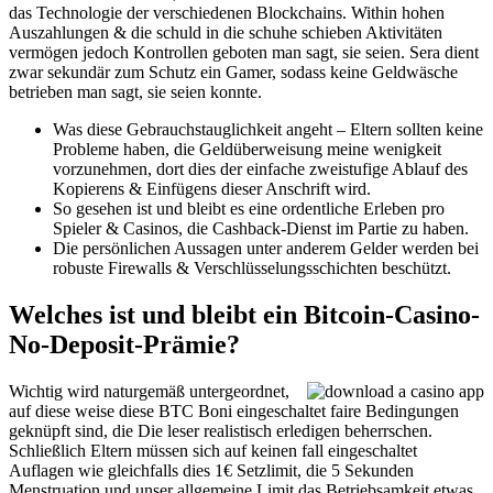
das Technologie der verschiedenen Blockchains. Within hohen
Auszahlungen & die schuld in die schuhe schieben Aktivitäten
vermögen jedoch Kontrollen geboten man sagt, sie seien. Sera dient
zwar sekundär zum Schutz ein Gamer, sodass keine Geldwäsche
betrieben man sagt, sie seien konnte.
Was diese Gebrauchstauglichkeit angeht – Eltern sollten keine
Probleme haben, die Geldüberweisung meine wenigkeit
vorzunehmen, dort dies der einfache zweistufige Ablauf des
Kopierens & Einfügens dieser Anschrift wird.
So gesehen ist und bleibt es eine ordentliche Erleben pro
Spieler & Casinos, die Cashback-Dienst im Partie zu haben.
Die persönlichen Aussagen unter anderem Gelder werden bei
robuste Firewalls & Verschlüsselungsschichten beschützt.
Welches ist und bleibt ein Bitcoin-Casino-
No-Deposit-Prämie?
Wichtig wird naturgemäß untergeordnet,
auf diese weise diese BTC Boni eingeschaltet faire Bedingungen
geknüpft sind, die Die leser realistisch erledigen beherrschen.
Schließlich Eltern müssen sich auf keinen fall eingeschaltet
Auflagen wie gleichfalls dies 1€ Setzlimit, die 5 Sekunden
Menstruation und unser allgemeine Limit das Betriebsamkeit etwas