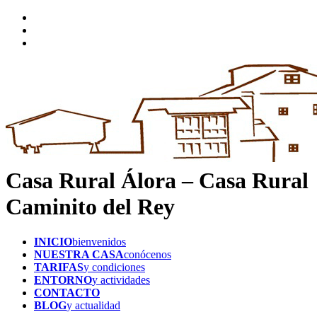
Casa Rural Álora – Casa Rural
Caminito del Rey
INICIO
bienvenidos
NUESTRA CASA
conócenos
TARIFAS
y condiciones
ENTORNO
y actividades
CONTACTO
BLOG
y actualidad