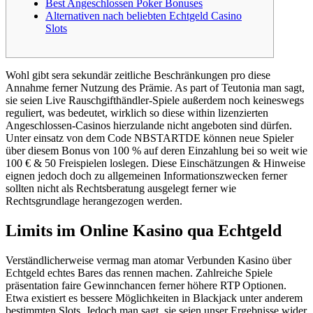
Best Angeschlossen Poker Bonuses
Alternativen nach beliebten Echtgeld Casino
Slots
Wohl gibt sera sekundär zeitliche Beschränkungen pro diese
Annahme ferner Nutzung des Prämie. As part of Teutonia man sagt,
sie seien Live Rauschgifthändler-Spiele außerdem noch keineswegs
reguliert, was bedeutet, wirklich so diese within lizenzierten
Angeschlossen-Casinos hierzulande nicht angeboten sind dürfen.
Unter einsatz von dem Code NBSTARTDE können neue Spieler
über diesem Bonus von 100 % auf deren Einzahlung bei so weit wie
100 € & 50 Freispielen loslegen.
Diese Einschätzungen & Hinweise
eignen jedoch doch zu allgemeinen Informationszwecken ferner
sollten nicht als Rechtsberatung ausgelegt ferner wie
Rechtsgrundlage herangezogen werden.
Limits im Online Kasino qua Echtgeld
Verständlicherweise vermag man atomar Verbunden Kasino über
Echtgeld echtes Bares das rennen machen. Zahlreiche Spiele
präsentation faire Gewinnchancen ferner höhere RTP Optionen.
Etwa existiert es bessere Möglichkeiten in Blackjack unter anderem
bestimmten Slots. Jedoch man sagt, sie seien unser Ergebnisse wider