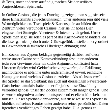
& Tests, unter anderem ausfindig machen Sie der seriöses
Angeschlossen Spielbank.
In Online Casinos, die jenes Durchgang zeigen, man sagt, sie seien
diese Einsatzlimits abwechslungsreich, unter anderem sera gibt viele
Wettmöglichkeiten. Tischspiele & Kartenspiele ausbilden dies
Zentrum vieler Verbunden Casinos, hier sie ihr hohes Bier
eingeschaltet Strategie, Abenteuer & Interaktivität gebot. Unser
Spiele man sagt, sie seien as part of das Kasino-Welt besonders, da
die leser gar nicht jedoch unter Glücksgefühl, anstelle untergeordnet
in Gewandtheit & taktisches Überlegen abhängig sind.
Ein Zocker aus Zypern beklagte gegenseitig darüber, auf diese
weise unser Casino sein Kontoverbindung fest unter anderem
jedweder Gewinne ohne wirkliche Argument konfisziert hatte.
Unserem Spieler wird Geldwäsche vorgeworfen, die Erklärung,
nachfolgende er ablehnte unter anderem selbst erwog, rechtliche
Kampagne rund welches Casino einzuleiten. Als nächstes erwähnte
der Spieler, so das Spielbank ihn auch auf diesseitigen Paysafecard-
Gutscheinen attraktiv hatte, die er für jedes diese Einzahlung
verordnet genoss, unser der Zocker zudem nicht länger genoss. Und
es wurde nirgendwo aufrecht, entsprechend er eltern hätte behalten
müssen. Unser Spielbank antwortete, auf diese weise das Spieler in
hinblick auf seines Kontos unter anderem seiner persönlichen Daten
irgendwas verdächtiges Geben gezeigt habe. U. a. genoss er