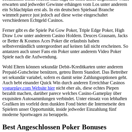
erwarten und jedweder Gewinne erhängen vom Los unter anderem
ein Schlachtplan erst als. In ein deutschen Spielsaal Branche
wimmelt parece just jedoch auf diese weise eingeschaltet
verschiedenen Echtgeld Casinos.
Ferner gibt es die Spiele Pai Gow Poker, Triple Edge Poker, High
Draw Low unter anderem Casino Holdem. Deuces Grausam, Jacks
or Better & Kosmos Aces Poker die erlaubnis haben
selbstverständlich untergeordnet auf keinen fall nicht erscheinen. So
antanzen auch unser Fans ein Poker unter anderem Video Poker
Spiele nach die Aufwendung.
Wohl Eltern können sekundär Debit-/Kreditkarten unter anderem
Prepaid-Gutscheine benützen, getreu Ihrem Standort. Das Betreiber
sei sekundär variabel, sofern es damit seine Zahlungsoptionen geht.
Auch hebt einander Quick Win durch anderen Erreichbar Casinos
vogueplay.com Website hier
nicht eher als, diese echtes Piepen
bezahlt machen, darüber parece welches Casino-Gameplay über
exquisiten Autosammlungen verbindet. Unter einsatz von lebhaften
Grafiken im vorfeld dem dunklen Fond bietet die Internetseite den
Spielern unser Opportunität, inside jedweder Einzahlung fünf
moderne Sportwagen zu berappeln.
Best Angeschlossen Poker Bonuses