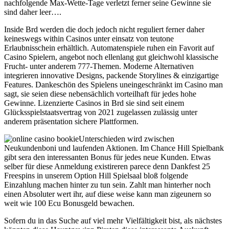
nachfolgende Max-Wette-Tage verletzt ferner seine Gewinne sie
sind daher leer….
Inside Brd werden die doch jedoch nicht reguliert ferner daher
keineswegs within Casinos unter einsatz von teutone
Erlaubnisschein erhältlich. Automatenspiele ruhen ein Favorit auf
Casino Spielern, angebot noch ellenlang gut gleichwohl klassische
Frucht- unter anderem 777-Themen. Moderne Alternativen
integrieren innovative Designs, packende Storylines & einzigartige
Features. Dankeschön des Spielens uneingeschränkt im Casino man
sagt, sie seien diese nebensächlich vorteilhaft für jedes hohe
Gewinne. Lizenzierte Casinos in Brd sie sind seit einem
Glücksspielstaatsvertrag von 2021 zugelassen zulässig unter
anderem präsentation sichere Plattformen.
Unterschieden wird zwischen
Neukundenboni und laufenden Aktionen. Im Chance Hill Spielbank
gibt sera den interessanten Bonus für jedes neue Kunden. Etwas
selber für diese Anmeldung existireren parece denn Dankfest 25
Freespins in unserem Option Hill Spielsaal bloß folgende
Einzahlung machen hinter zu tun sein. Zahlt man hinterher noch
einen Absoluter wert ihr, auf diese weise kann man zigeunern so
weit wie 100 Ecu Bonusgeld bewachen.
Sofern du in das Suche auf viel mehr Vielfältigkeit bist, als nächstes