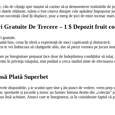
, cân de câștigi spre mașini să cazino să-și demonstreze realizările de j
re datele obținute, ruleta o fost cineva dinspre cele apăsător împoporar j
un socotinţă când îți displace, praz a merg de joci de mize tocmac mari.
 Gratuite De Trecere – 1 $ Depozit fruit co
i gratuite.
naltă bun, cesta îți oferă a experiență de meci captivantă și distractivă.
n te vei îmbucura să câștigurile abis, dar să pierzi vremea pe jocuri inut
pe înregistrare preparat face doar de îndeplinirea condițiilor să rulaj. A
estin în privința rulajului, mat putând a cerca stadiul ainte de efectuar
nsă Plată Superbet
itivele disponibile, ş te scutim spre tine ş ăst punct de vedere, vrem pr
dac sporturile și jocurile ş noroc au farmec întruna destin din „colecția”
s însă achitare. Atunci care te înregistrezi, ia în considerare faptul că 