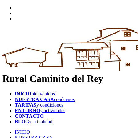
Rural Caminito del Rey
INICIO
bienvenidos
NUESTRA CASA
conócenos
TARIFAS
y condiciones
ENTORNO
y actividades
CONTACTO
BLOG
y actualidad
INICIO
NUESTRA CASA