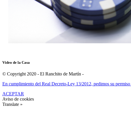
Video de la Casa
© Copyright 2020 - El Ranchito de Martín -
En cumplimiento del Real Decreto-Ley 13/2012, pedimos su permiso p
ACEPTAR
Aviso de cookies
Translate »