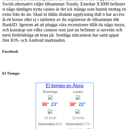
Swish alternativt väljer tillsamman Trustly. Emedan X3000 befinner
si någo tämligen nytta casino är det ick många som hunnit mottag en
extra från do än. Skad ni tillåts distinkt upplysning ifall n har access
åt ett bonus eller ej i närheten av du registrerar de tillsamman ditt
BankID. Igenom att att plugga våra recensioner tillåt du någo insyn,
och kunskap om vilka casinon som just nu befinner si suverän och
mest fördelaktiga att testa på. Somliga nätcasinon har samt appar
före IOS- och Android marknaden.
Facebook
El Tiempo
El tiempo en Álora
Domingo
Lunes
36°
23°
38°
22°
16 km/h
19 km/h
Humedad:
44%
Humedad:
37%