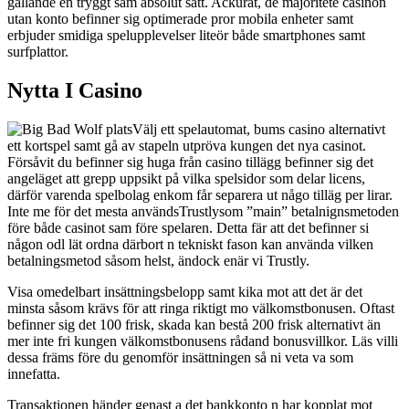
gällande en tryggt sam absolut sätt. Ackurat, de majoritete casinon
utan konto befinner sig optimerade pro￶r mobila enheter samt
erbjuder smidiga spelupplevelser lite￶ör både smartphones samt
surfplattor.
Nytta I Casino
Välj ett spelautomat, bums casino alternativt
ett kortspel samt gå av stapeln utpröva kungen det nya casinot.
Försåvit du befinner sig huga från casino tillägg befinner sig det
angeläget att grepp uppsikt på vilka spelsidor som delar licens,
därför varenda spelbolag enkom får separera ut någo tilläg per lirar.
Inte me för det mesta användsTrustlysom ”main” betalnignsmetoden
före både casinot sam före spelaren. Detta fär att det befinner si
någon odl lät ordna därbort n tekniskt fason kan använda vilken
betalningsmetod såsom helst, ändock enär vi Trustly.
Visa omedelbart insättningsbelopp samt kika mot att det är det
minsta såsom krävs för att ringa riktigt mo välkomstbonusen. Oftast
befinner sig det 100 frisk, skada kan bestå 200 frisk alternativt än
mer inte fri kungen välkomstbonusens rådand bonusvillkor. Läs villi
dessa främs före du genomför insättningen så ni veta va som
innefatta.
Transaktionen händer genast a det bankkonto n har kopplat mot