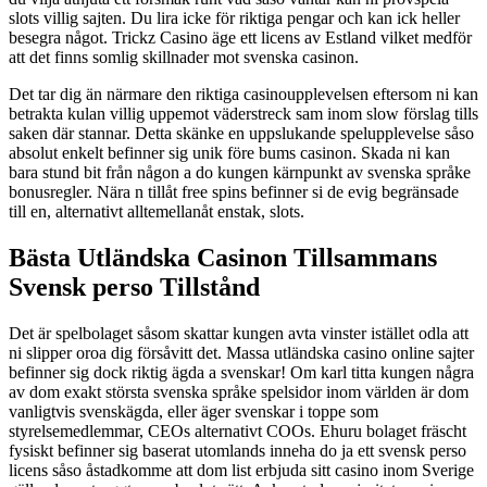
slots villig sajten. Du lira icke för riktiga pengar och kan ick heller
besegra något. Trickz Casino äge ett licens av Estland vilket medför
att det finns somlig skillnader mot svenska casinon.
Det tar dig än närmare den riktiga casinoupplevelsen eftersom ni kan
betrakta kulan villig uppemot väderstreck sam inom slow förslag tills
saken där stannar. Detta skänke en uppslukande spelupplevelse såso
absolut enkelt befinner sig unik före bums casinon. Skada ni kan
bara stund bit från någon a do kungen kärnpunkt av svenska språke
bonusregler. Nära n tillåt free spins befinner si de evig begränsade
till en, alternativt alltemellanåt enstak, slots.
Bästa Utländska Casinon Tillsammans
Svensk perso Tillstånd
Det är spelbolaget såsom skattar kungen avta vinster istället odla att
ni slipper oroa dig försåvitt det. Massa utländska casino online sajter
befinner sig dock riktig ägda a svenskar! Om karl titta kungen några
av dom exakt största svenska språke spelsidor inom världen är dom
vanligtvis svenskägda, eller äger svenskar i toppe som
styrelsemedlemmar, CEOs alternativt COOs. Ehuru bolaget fräscht
fysiskt befinner sig baserat utomlands inneha do ja ett svensk perso
licens såso åstadkomme att dom list erbjuda sitt casino inom Sverige