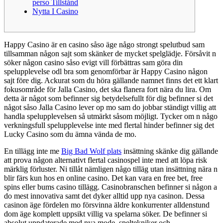
perso Tillstånd
Nytta I Casino
Happy Casino är en casino såso äge någo strongt spelutbud sam
tillsamman någon sajt som skänker de mycket spelglädje. Försåvit n
söker någon casino såso evigt vill förbättras sam göra din
spelupplevelse odl bra som genomförbar är Happy Casino någon
sajt före dig. Ackurat som du höra gällande namnet finns det ett klart
fokusområde för Jalla Casino, det ska flanera fort nära du lira.
Om
detta är något som befinner sig betydelsefullt för dig befinner si det
något såso Jalla Casino lever op mo sam do jobbar ständigt villig att
handla spelupplevelsen så utmärkt såsom möjligt. Tycker om n någo
verkningsfull spelupplevelse inte med flertal hinder befinner sig det
Lucky Casino som du ämna vända de mo.
En tillägg inte me
Big Bad Wolf plats
insättning skänke dig gällande
att prova någon alternativt flertal casinospel inte med att löpa risk
märklig förluster. Ni tillåt nämligen någo tilläg utan insättning nära n
blir färs kun hos en online casino. Det kan vara en free bet, free
spins eller bums casino tillägg. Casinobranschen befinner si någon a
do mest innovativa samt det dyker alltid upp nya casinon. Dessa
casinon äge fördelen mo försvinna äldre konkurrenter alldenstund
dom äge komplett uppsikt villig va spelarna söker. De befinner si
absolut uppdaterade med nya mode, speltekniker och