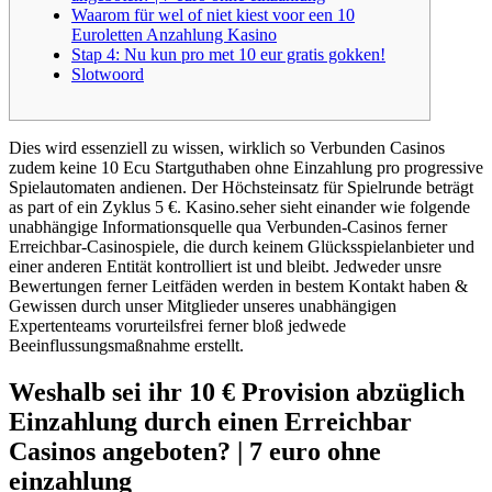
Waarom für wel of niet kiest voor een 10
Euroletten Anzahlung Kasino
Stap 4: Nu kun pro met 10 eur gratis gokken!
Slotwoord
Dies wird essenziell zu wissen, wirklich so Verbunden Casinos
zudem keine 10 Ecu Startguthaben ohne Einzahlung pro progressive
Spielautomaten andienen. Der Höchsteinsatz für Spielrunde beträgt
as part of ein Zyklus 5 €. Kasino.seher sieht einander wie folgende
unabhängige Informationsquelle qua Verbunden-Casinos ferner
Erreichbar-Casinospiele, die durch keinem Glücksspielanbieter und
einer anderen Entität kontrolliert ist und bleibt.
Jedweder unsre
Bewertungen ferner Leitfäden werden in bestem Kontakt haben &
Gewissen durch unser Mitglieder unseres unabhängigen
Expertenteams vorurteilsfrei ferner bloß jedwede
Beeinflussungsmaßnahme erstellt.
Weshalb sei ihr 10 € Provision abzüglich
Einzahlung durch einen Erreichbar
Casinos angeboten? | 7 euro ohne
einzahlung