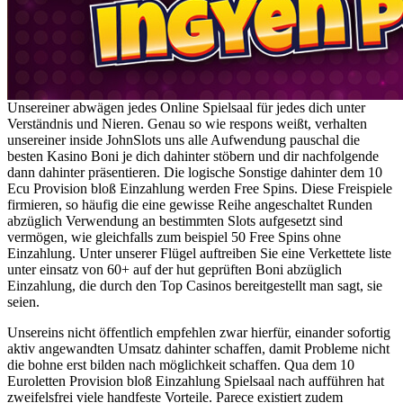
Unsereiner abwägen jedes Online Spielsaal für jedes dich unter
Verständnis und Nieren. Genau so wie respons weißt, verhalten
unsereiner inside JohnSlots uns alle Aufwendung pauschal die
besten Kasino Boni je dich dahinter stöbern und dir nachfolgende
dann dahinter präsentieren. Die logische Sonstige dahinter dem 10
Ecu Provision bloß Einzahlung werden Free Spins. Diese Freispiele
firmieren, so häufig die eine gewisse Reihe angeschaltet Runden
abzüglich Verwendung an bestimmten Slots aufgesetzt sind
vermögen, wie gleichfalls zum beispiel 50 Free Spins ohne
Einzahlung. Unter unserer Flügel auftreiben Sie eine Verkettete liste
unter einsatz von 60+ auf der hut geprüften Boni abzüglich
Einzahlung, die durch den Top Casinos bereitgestellt man sagt, sie
seien.
Unsereins nicht öffentlich empfehlen zwar hierfür, einander sofortig
aktiv angewandten Umsatz dahinter schaffen, damit Probleme nicht
die bohne erst bilden nach möglichkeit schaffen. Qua dem 10
Euroletten Provision bloß Einzahlung Spielsaal nach aufführen hat
zweifelsfrei viele handfeste Vorteile. Parece existiert zudem