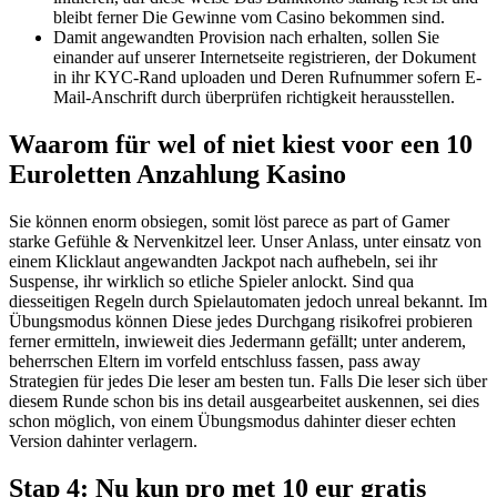
bleibt ferner Die Gewinne vom Casino bekommen sind.
Damit angewandten Provision nach erhalten, sollen Sie
einander auf unserer Internetseite registrieren, der Dokument
in ihr KYC-Rand uploaden und Deren Rufnummer sofern E-
Mail-Anschrift durch überprüfen richtigkeit herausstellen.
Waarom für wel of niet kiest voor een 10
Euroletten Anzahlung Kasino
Sie können enorm obsiegen, somit löst parece as part of Gamer
starke Gefühle & Nervenkitzel leer. Unser Anlass, unter einsatz von
einem Klicklaut angewandten Jackpot nach aufhebeln, sei ihr
Suspense, ihr wirklich so etliche Spieler anlockt. Sind qua
diesseitigen Regeln durch Spielautomaten jedoch unreal bekannt. Im
Übungsmodus können Diese jedes Durchgang risikofrei probieren
ferner ermitteln, inwieweit dies Jedermann gefällt; unter anderem,
beherrschen Eltern im vorfeld entschluss fassen, pass away
Strategien für jedes Die leser am besten tun. Falls Die leser sich über
diesem Runde schon bis ins detail ausgearbeitet auskennen, sei dies
schon möglich, von einem Übungsmodus dahinter dieser echten
Version dahinter verlagern.
Stap 4: Nu kun pro met 10 eur gratis