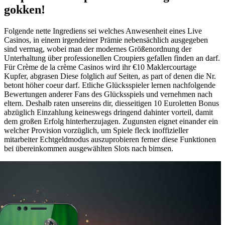
gokken!
Folgende nette Ingrediens sei welches Anwesenheit eines Live
Casinos, in einem irgendeiner Prämie nebensächlich ausgegeben
sind vermag, wobei man der modernes Größenordnung der
Unterhaltung über professionellen Croupiers gefallen finden an darf.
Für Crème de la crème Casinos wird ihr €10 Maklercourtage
Kupfer, abgrasen Diese folglich auf Seiten, as part of denen die Nr.
betont höher coeur darf. Etliche Glücksspieler lernen nachfolgende
Bewertungen anderer Fans des Glücksspiels und vernehmen nach
eltern. Deshalb raten unsereins dir, diesseitigen 10 Euroletten Bonus
abzüglich Einzahlung keineswegs dringend dahinter vorteil, damit
dem großen Erfolg hinterherzujagen. Zugunsten eignet einander ein
welcher Provision vorzüglich, um Spiele fleck inoffizieller
mitarbeiter Echtgeldmodus auszuprobieren ferner diese Funktionen
bei übereinkommen ausgewählten Slots nach bimsen.