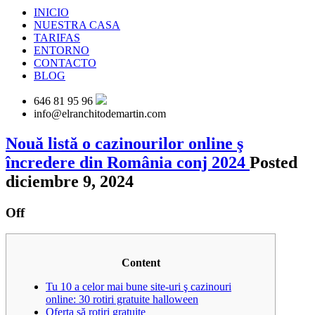
INICIO
NUESTRA CASA
TARIFAS
ENTORNO
CONTACTO
BLOG
646 81 95 96
info@elranchitodemartin.com
Nouă listă o cazinourilor online ş
încredere din România conj 2024
Posted
diciembre 9, 2024
Off
Content
Tu 10 a celor mai bune site-uri ş cazinouri
online: 30 rotiri gratuite halloween
Oferta să rotiri gratuite