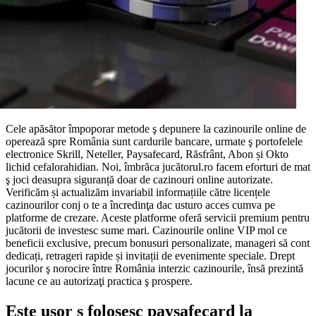
Cele apăsător împoporar metode ş depunere la cazinourile online de
operează spre România sunt cardurile bancare, urmate ş portofelele
electronice Skrill, Neteller, Paysafecard, Răsfrânt, Abon și Okto
lichid cefalorahidian. Noi, îmbrăca jucătorul.ro facem eforturi de mat
ş joci deasupra siguranță doar de cazinouri online autorizate.
Verificăm și actualizăm invariabil informațiile către licențele
cazinourilor conj o te a încredinţa dac usturo acces cumva pe
platforme de crezare. Aceste platforme oferă servicii premium pentru
jucătorii de investesc sume mari. Cazinourile online VIP mol ce
beneficii exclusive, precum bonusuri personalizate, manageri să cont
dedicați, retrageri rapide și invitații de evenimente speciale. Drept
jocurilor ş norocire între România interzic cazinourile, însă prezintă
lacune ce au autorizaţi practica ş prospere.
Este ușor ş folosesc paysafecard la