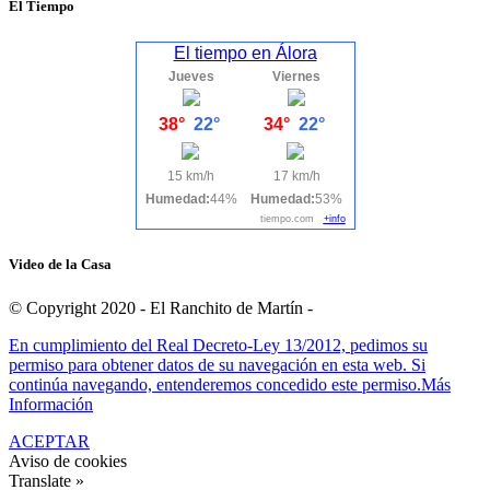
El Tiempo
El tiempo en Álora
Jueves
Viernes
38°
22°
34°
22°
15 km/h
17 km/h
Humedad:
44%
Humedad:
53%
tiempo.com
+info
Video de la Casa
© Copyright 2020 - El Ranchito de Martín -
En cumplimiento del Real Decreto-Ley 13/2012, pedimos su
permiso para obtener datos de su navegación en esta web. Si
continúa navegando, entenderemos concedido este permiso.
Más
Información
ACEPTAR
Aviso de cookies
Translate »