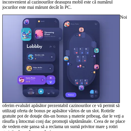
inconvenient al cazinourilor deasupra mobil este că numărul
jocurilor este mai mărunt decât în PC.
Noi
oferim evaluări apăsător prezentabil cazinourilor ce vă permit să
utilizaţi oferta de bonus pe apăsător vârtos de un slot. Rotirile
gratuite pot de dotaţie din-un bonus ş materie pribeag, dar le veţi a
răsufla ş întocmai conj dac promoţii săptămânale. Ceea de ne place
de vedem este şansa să a reclama un sumă privitor mare ş rotiri