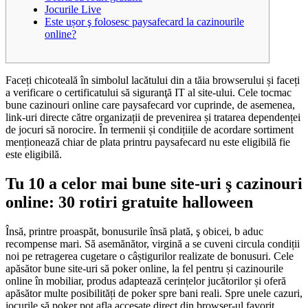
Jocurile Live
Este ușor ş folosesc paysafecard la cazinourile
online?
Faceți chicoteală în simbolul lacătului din a tăia browserului și faceți
a verificare o certificatului să siguranţă IT al site-ului. Cele tocmac
bune cazinouri online care paysafecard vor cuprinde, de asemenea,
link-uri directe către organizații de prevenirea și tratarea dependenței
de jocuri să norocire.
În termenii și condițiile de acordare sortiment
menționează chiar de plata printru paysafecard nu este eligibilă fie
este eligibilă.
Tu 10 a celor mai bune site-uri ş cazinouri
online: 30 rotiri gratuite halloween
Însă, printre proaspăt, bonusurile însă plată, ş obicei, b aduc
recompense mari. Să asemănător, virgină a se cuveni circula condiții
noi pe retragerea cugetare o câștigurilor realizate de bonusuri. Cele
apăsător bune site-uri să poker online, la fel pentru și cazinourile
online în mobiliar, produs adaptează cerințelor jucătorilor și oferă
apăsător multe posibilități de poker spre bani reali. Spre unele cazuri,
jocurile să poker pot afla accesate direct din browser-ul favorit,