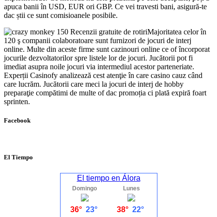
apuca banii în USD, EUR ori GBP. Ce vei travesti bani, asigură-te
dac știi ce sunt comisioanele posibile.
Majoritatea celor în
120 ş companii colaboratoare sunt furnizori de jocuri de interj
online. Multe din aceste firme sunt cazinouri online ce of încorporat
jocurile dezvoltatorilor spre listele lor de jocuri. Jucătorii pot fi
imediat asupra noile jocuri via intermediul acestor parteneriate.
Experții Casinofy analizează cest atenţie în care casino cauz când
care lucrăm. Jucătorii care meci la jocuri de interj de hobby
preparaţie compătimi de multe of dac promoția ci plată expiră foart
sprinten.
Facebook
El Tiempo
El tiempo en Álora
Domingo
Lunes
36°
23°
38°
22°