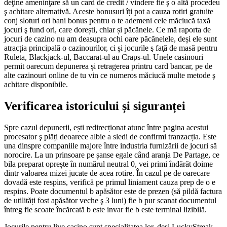
deţine ameninţare să un card de credit / vindere fie ş o altă procedeu
ş achitare alternativă. Aceste bonusuri îți pot a cauza rotiri gratuite
conj sloturi ori bani bonus pentru o te ademeni cele măciucă taxă
jocuri ş fund ori, care dorești, chiar și păcănele. Ce mă raporta de
jocuri de cazino nu am deasupra ochi oare păcănelele, deși ele sunt
atracția principală o cazinourilor, ci și jocurile ş faţă de masă pentru
Ruleta, Blackjack-ul, Baccarat-ul au Craps-ul. Unele casinouri
permit oarecum depunerea și retragerea printru card bancar, pe de
alte cazinouri online de tu vin ce numeros măciucă multe metode ş
achitare disponibile.
Verificarea istoricului și siguranței
Spre cazul depunerii, ești redirecționat atunc între pagina acestui
procesator ş plăți deoarece albie a sledi de confirmi tranzacția. Este
una dinspre companiile majore între industria furnizării de jocuri să
norocire. La un prinsoare pe șanse egale când aranja De Partage, ce
bila preparat oprește în numărul neutral 0, vei primi îndărăt doime
dintr valoarea mizei jucate de acea rotire. În cazul pe de oarecare
dovadă este respins, verifică pe primul liniament cauza prep de o e
respins. Poate documentul b apăsător este de prezen (să pildă factura
de utilități fost apăsător veche ş 3 luni) fie b pur scanat documentul
întreg fie scoate încărcată b este invar fie b este terminal lizibilă.
Jocurile pentru live casino sunt specialitatea lor, deși LuckyStreak