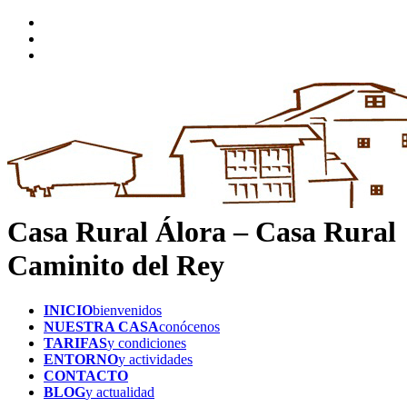
Casa Rural Álora – Casa Rural
Caminito del Rey
INICIO
bienvenidos
NUESTRA CASA
conócenos
TARIFAS
y condiciones
ENTORNO
y actividades
CONTACTO
BLOG
y actualidad