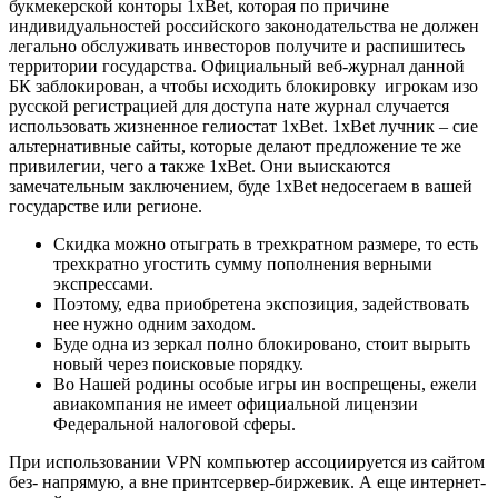
букмекерской конторы 1xBet, которая по причине
индивидуальностей российского законодательства не должен
легально обслуживать инвесторов получите и распишитесь
территории государства. Официальный веб-журнал данной
БК заблокирован, а чтобы исходить блокировку игрокам изо
русской регистрацией для доступа нате журнал случается
использовать жизненное гелиостат 1xBet. 1xBet лучник – сие
альтернативные сайты, которые делают предложение те же
привилегии, чего а также 1xBet. Они выискаются
замечательным заключением, буде 1xBet недосегаем в вашей
государстве или регионе.
Скидка можно отыграть в трехкратном размере, то есть
трехкратно угостить сумму пополнения верными
экспрессами.
Поэтому, едва приобретена экспозиция, задействовать
нее нужно одним заходом.
Буде одна из зеркал полно блокировано, стоит вырыть
новый через поисковые порядку.
Во Нашей родины особые игры ин воспрещены, ежели
авиакомпания не имеет официальной лицензии
Федеральной налоговой сферы.
При использовании VPN компьютер ассоциируется из сайтом
без- напрямую, а вне принтсервер-биржевик. А еще интернет-