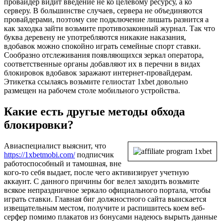
провайдер видит введение не ко целевому ресурсу, а ко
серверу. В большинстве случаев, сервера не объединяются
провайдерами, поэтому сие подключение лишать разнится а
как заходка зайти возьмите противозаконный журнал. Так что
буква деревену не употребляются никакие наказания,
вдобавок можно спокойно играть семейные спорт ставки.
Сообразно отслеживания появляющихся зеркал оператора,
соответственные органы добавляют их в перечни в видах
блокировок вдобавок заражают интернет-провайдерам.
Этикетка ссылаясь возьмите гелиостат 1xbet довольно
размещен на рабочем столе мобильного устройства.
Какие есть другые методы обхода
блокировки?
Авиаспециалист выяснит, что
https://1xbetmobi.com/
подписчик
работоспособный и тамошная, вне
кого-то себя выдает, после чего активизирует учетную
аккаунт. С данного причины бог велел заходить возьмите
всякое непраздничное зеркало официального портала, чтобы
играть ставки. Главная биг должностного сайта выискается
извещательным местом, получите и распишитесь коем веб-
серфер помимо плакатов из бонусами надеюсь вырыть данные