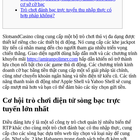
cơ sở cờ bạc
Trò chơi đánh bạc trực tuyến thu nhập thực có
hợp pháp không?
SlotsandCasino cũng cung cấp một bộ trò chơi thú vị đa dạng được
thiết kế riêng cho các thiết bị di động. Nó cung cấp các khe jackpot
lũy tiến cá nhân mang đến cho người tham gia nhiều triển vọng
chiến thắng. Giao diện người dùng hấp dẫn mới và các chương trình
khuyến mãi
https://amiranpolimer.com
hấp dẫn khiến nó trở thành
lựa chọn nổi bật cho các game thủ di động.
Các chương trình kinh
doanh cờ bạc bằng tiền thật cung cấp một số giải pháp tài chính,
cũng như chuyển khoản ngân hàng và tiền điện tử kiểu cũ. Các tính
năng thanh toán di động như Apple Shell và Yahoo Shell sẽ cung
cấp mượt mà hơn và bạn có thể đảm bảo các tùy chọn gửi tiền.
Cơ hội trò chơi điện tử sòng bạc trực
tuyến lớn nhất
Điều đáng lưu ý là một số công ty trò chơi quản lý nhiều biến thể
RTP khác cho cùng một trò chơi đánh bạc có thu nhập thực, cung
cấp cho các sòng bạc dựa trên web tùy chọn và loại này để cung
cấp. Như vậy, 2 khe Habanero trong danh sách trên đi kèm với