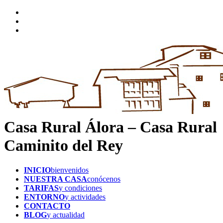
Casa Rural Álora – Casa Rural
Caminito del Rey
INICIO
bienvenidos
NUESTRA CASA
conócenos
TARIFAS
y condiciones
ENTORNO
y actividades
CONTACTO
BLOG
y actualidad