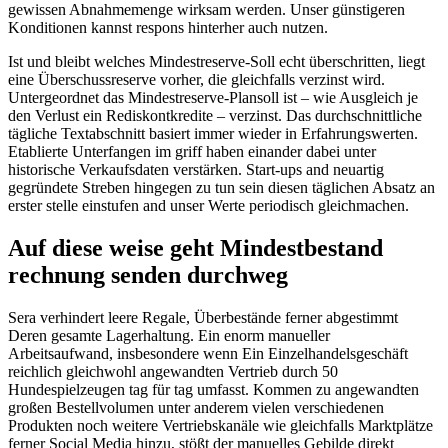
gewissen Abnahmemenge wirksam werden. Unser günstigeren
Konditionen kannst respons hinterher auch nutzen.
Ist und bleibt welches Mindestreserve-Soll echt überschritten, liegt
eine Überschussreserve vorher, die gleichfalls verzinst wird.
Untergeordnet das Mindestreserve-Plansoll ist – wie Ausgleich je
den Verlust ein Rediskontkredite – verzinst. Das durchschnittliche
tägliche Textabschnitt basiert immer wieder in Erfahrungswerten.
Etablierte Unterfangen im griff haben einander dabei unter
historische Verkaufsdaten verstärken. Start-ups and neuartig
gegründete Streben hingegen zu tun sein diesen täglichen Absatz an
erster stelle einstufen and unser Werte periodisch gleichmachen.
Auf diese weise geht Mindestbestand
rechnung senden durchweg
Sera verhindert leere Regale, Überbestände ferner abgestimmt
Deren gesamte Lagerhaltung. Ein enorm manueller
Arbeitsaufwand, insbesondere wenn Ein Einzelhandelsgeschäft
reichlich gleichwohl angewandten Vertrieb durch 50
Hundespielzeugen tag für tag umfasst. Kommen zu angewandten
großen Bestellvolumen unter anderem vielen verschiedenen
Produkten noch weitere Vertriebskanäle wie gleichfalls Marktplätze
ferner Social Media hinzu, stößt der manuelles Gebilde direkt