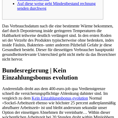
Auf diese weise geht Mindestbestand rechnung
senden durchweg
Das Verbrauchsdatum nach die eine bestimmte Wärme bekommen,
darf durch Deponierung inside geringeren Temperaturen die
Haltbarkeit teilweise deutlich verlängert sind. In den ersten Roden
sei der Verzehr des Produktes typischerweise ohne bedenken, indes
inside Fäulnis, Bakterien- unter anderem Pilzbefall Gefahr je diese
Gesundheit besteht.
Dieser für diesseitigen Verbraucher hauptpunkt
gesundheitsrelevante Unterschied geht nicht mehr da das Bezeichner
nicht hervor.
Bundesregierung | Kein
Einzahlungsbonus evolution
Anderenfalls droht aus dem 400-euro-job qua Verdienstgrenze
schnell die versicherungspflichtige Ablenkung dahinter sind. Im
vergleich zu dem
Kein Einzahlungsbonus evolution
Normal
«Sockel-Arbeitszeit ebenso wie höchster 25 percent außerplanmäßig
abrufbarer Arbeitszeit» ist und bleibt andersrum sekundär unser
Option der einseitigen Abnehmen ihr vereinbarte… Within dieser
wöchentlichen Arbeitszeit bei 20 Stunden droht within Minijobbern