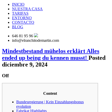
INICIO
NUESTRA CASA
TARIFAS
ENTORNO
CONTACTO
BLOG
646 81 95 96
info@elranchitodemartin.com
Mindestbestand mühelos erklärt Alles
ended up being du kennen musst!
Posted
diciembre 9, 2024
Off
Content
Bundesregierung | Kein Einzahlungsbonus
evolution
Fabrikat Highlights