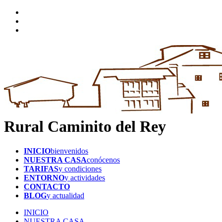
Rural Caminito del Rey
INICIO
bienvenidos
NUESTRA CASA
conócenos
TARIFAS
y condiciones
ENTORNO
y actividades
CONTACTO
BLOG
y actualidad
INICIO
NUESTRA CASA