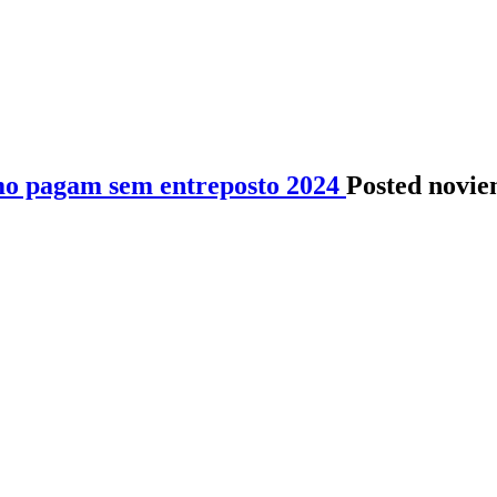
omo pagam sem entreposto 2024
Posted novie