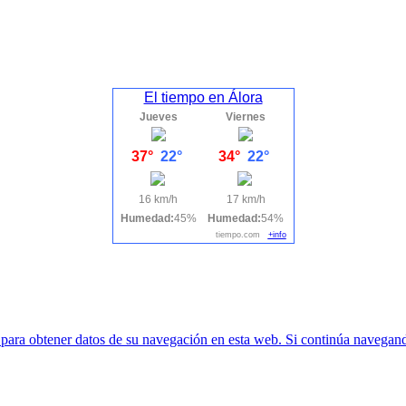
El tiempo en Álora
Jueves
Viernes
37°
22°
34°
22°
16 km/h
17 km/h
Humedad:
45%
Humedad:
54%
tiempo.com
+info
ara obtener datos de su navegación en esta web. Si continúa navegan