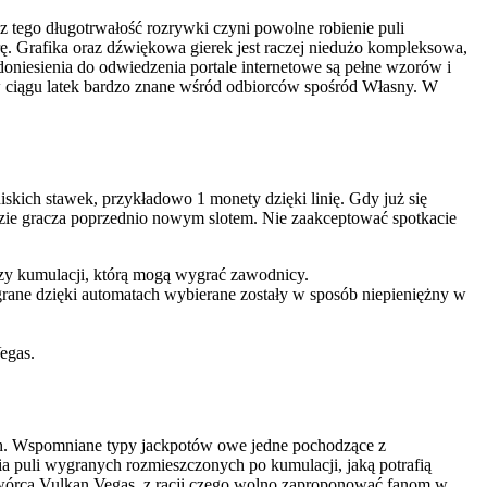
 tego długotrwałość rozrywki czyni powolne robienie puli
 grę. Grafika oraz dźwiękowa gierek jest raczej niedużo kompleksowa,
niesienia do odwiedzenia portale internetowe są pełne wzorów i
w ciągu latek bardzo znane wśród odbiorców spośród Własny. W
iskich stawek, przykładowo 1 monety dzięki linię. Gdy już się
zie gracza poprzednio nowym slotem. Nie zaakceptować spotkacie
zy kumulacji, którą mogą wygrać zawodnicy.
rane dzięki automatach wybierane zostały w sposób niepieniężny w
egas.
ch. Wspomniane typy jackpotów owe jedne pochodzące z
ia puli wygranych rozmieszczonych po kumulacji, jaką potrafią
twórcą Vulkan Vegas, z racji czego wolno zaproponować fanom w