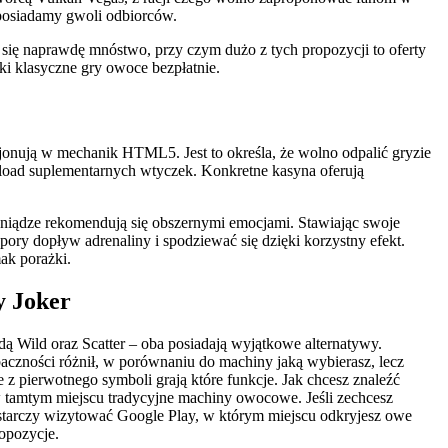
 posiadamy gwoli odbiorców.
 się naprawdę mnóstwo, przy czym dużo z tych propozycji to oferty
ki klasyczne gry owoce bezpłatnie.
kcjonują w mechanik HTML5. Jest to określa, że wolno odpalić gryzie
oad suplementarnych wtyczek. Konkretne kasyna oferują
eniądze rekomendują się obszernymi emocjami. Stawiając swoje
pory dopływ adrenaliny i spodziewać się dzięki korzystny efekt.
ak porażki.
y Joker
 Wild oraz Scatter – oba posiadają wyjątkowe alternatywy.
czności różnił, w porównaniu do machiny jaką wybierasz, lecz
 z pierwotnego symboli grają które funkcje. Jak chcesz znaleźć
w tamtym miejscu tradycyjne machiny owocowe. Jeśli zechcesz
arczy wizytować Google Play, w którym miejscu odkryjesz owe
opozycje.