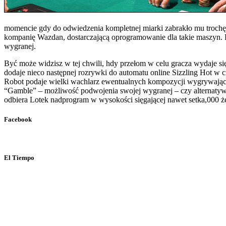
momencie gdy do odwiedzenia kompletnej miarki zabrakło mu trochę,
kompanię Wazdan, dostarczającą oprogramowanie dla takie maszyn. 
wygranej.
Być może widzisz w tej chwili, hdy przełom w celu gracza wydaje si
dodaje nieco następnej rozrywki do automatu online Sizzling Hot 
Robot podaje wielki wachlarz ewentualnych kompozycji wygrywającyc
“Gamble” – możliwość podwojenia swojej wygranej – czy alternatywę
odbiera Lotek nadprogram w wysokości sięgającej nawet setka,000 ż
Facebook
El Tiempo