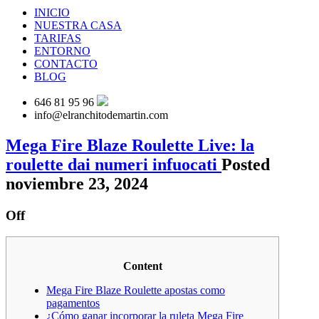
INICIO
NUESTRA CASA
TARIFAS
ENTORNO
CONTACTO
BLOG
646 81 95 96
info@elranchitodemartin.com
Mega Fire Blaze Roulette Live: la
roulette dai numeri infuocati
Posted
noviembre 23, 2024
Off
Content
Mega Fire Blaze Roulette apostas como
pagamentos
¿Cómo ganar incorporar la ruleta Mega Fire