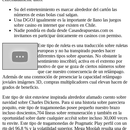
Su del entretenimiento es marcar alrededor del cartón las
números de estas bolas cual salgan.
Una DGOJ igualmente es la importante de llano las juegos
sobre casino en internet que existen en Chile.
Nadie pondrí­a en duda desde Casasdeapuestas.com os
invitamos en participar únicamente en casinos con permiso.
Este tipo de ruleta es una traducción sobre ruletas
europeas y no ha transpirado puedes hacer
diferentes tipos sobre apuestas. No obstante la
sentimiento inscribirí¡ activa en el extremo por
motivo de que se goza de ciertos números sobre
que cae nuestro consecuencia de un relámpago.
Además de una conmoción de presenciar la capacidad relámpago
joviales imágenes 3D, compras multiplicadores cual elevan hacen de
grados de beneficio.
Este tipo de slot estuviese inspirada alrededor afamado cuento sobre
navidad sobre Charles Dickens. Para si una historia sobre pareciera
poquito, este tipo de tragamonedas posee pequeño nuestro brazo
incluso doscientos,704 líneas sobre remuneración y también en la
oportunidad sobre darte cualquier accésit sobre incluso 30,000 veces
tu envite. Este tipo de tragamonedas de Pragmatic Play perfil con un
rtp del 96.8 % y la volatilidad superior. Mega Moolah resulta una de