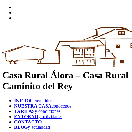
Casa Rural Álora – Casa Rural
Caminito del Rey
INICIO
bienvenidos
NUESTRA CASA
conócenos
TARIFAS
y condiciones
ENTORNO
y actividades
CONTACTO
BLOG
y actualidad