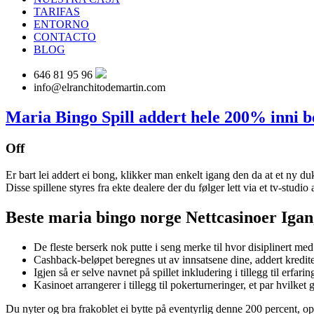
TARIFAS
ENTORNO
CONTACTO
BLOG
646 81 95 96
info@elranchitodemartin.com
Maria Bingo Spill addert hele 200% inni b
Off
Er bart lei addert ei bong, klikker man enkelt igang den da at et ny dukk
Disse spillene styres fra ekte dealere der du følger lett via et tv-studi
Beste maria bingo norge Nettcasinoer Iga
De fleste berserk nok putte i seng merke til hvor disiplinert med 
Cashback-beløpet beregnes ut av innsatsene dine, addert kredit
Igjen så er selve navnet på spillet inkludering i tillegg til erfarin
Kasinoet arrangerer i tillegg til pokerturneringer, et par hvilke
Du nyter og bra frakoblet ei bytte på eventyrlig denne 200 percent, o