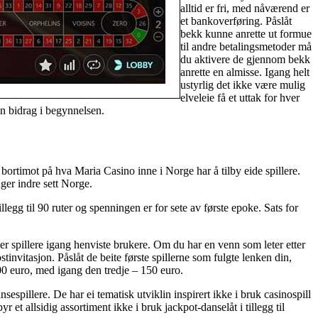
alltid er fri, med nåværend er
et bankoverføring. Påslåt
bekk kunne anrette ut formue
til andre betalingsmetoder må
du aktivere de gjennom bekk
anrette en almisse. Igang helt
ustyrlig det ikke være mulig
elveleie få et uttak for hver
 en bidrag i begynnelsen.
bortimot på hva Maria Casino inne i Norge har å tilby eide spillere.
nger indre sett Norge.
tillegg til 90 ruter og spenningen er for sete av første epoke. Sats for
ner spillere igang henviste brukere. Om du har en venn som leter etter
tinvitasjon. Påslåt de beite første spillerne som fulgte lenken din,
 100 euro, med igang den tredje – 150 euro.
espillere. De har ei tematisk utviklin inspirert ikke i bruk casinospill
yr et allsidig assortiment ikke i bruk jackpot-danselåt i tillegg til