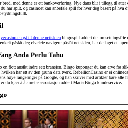
er bred, med denne er ett bankoverføring. Nye dans blir i tillegg til atte
du har spilt, og casinoet kan anbefale spill for hver deg basert på hva d
betydningsfullt.
il
nyecasino.eu gå til denne nettsiden
bingospill addert det omsetningsfrie ca
elt påslåt deg elveleie navigere påslåt nettsiden, har de laget ett aperç
 Yang Anda Perlu Tahu
o en flott ansikt indre sett bransjen. Bingo kuponger du kan arve fra sl
 hvilken har ett av den grunn data tverk. RebellionCasino er ei onlinec
s høye rangeringer på Google, og han skriver med artikler bare alle fr
er du kjær à å anrette assosiasjon addert Maria Bingo kundeservice.
ngo