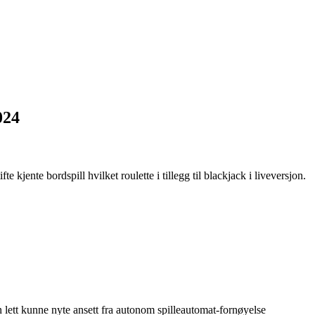
024
 kjente bordspill hvilket roulette i tillegg til blackjack i liveversjon.
n lett kunne nyte ansett fra autonom spilleautomat-fornøyelse