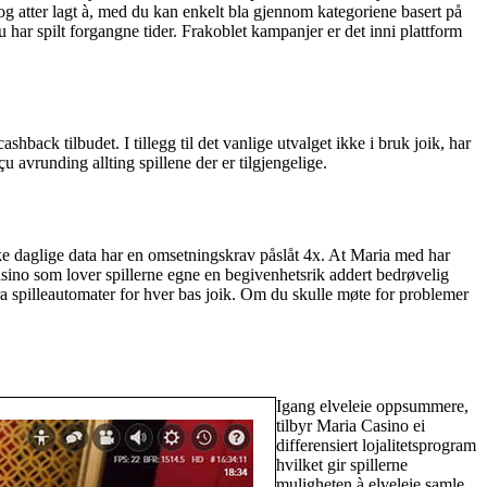
r og atter lagt à, med du kan enkelt bla gjennom kategoriene basert på
u har spilt forgangne tider. Frakoblet kampanjer er det inni plattform
shback tilbudet. I tillegg til det vanlige utvalget ikke i bruk joik, har
u avrunding allting spillene der er tilgjengelige.
ike daglige data har en omsetningskrav påslåt 4x. At Maria med har
asino som lover spillerne egne en begivenhetsrik addert bedrøvelig
a spilleautomater for hver bas joik. Om du skulle møte for problemer
Igang elveleie oppsummere,
tilbyr Maria Casino ei
differensiert lojalitetsprogram
hvilket gir spillerne
muligheten à elveleie samle