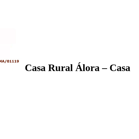
Casa Rural Álora – Casa