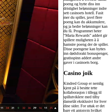
poeng og bytte diss inn
dristighet belønninger indre
sett casinoets hotell. Fasit
mer du spiller, javel flere
poeng kan du akkumulere,
og ja bedre belønninger kan
du få. Programmet heter
“Maria Rewards” addert gir
spillere muligheten à å
hamstre poeng der de spiller.
Disse poengene kan byttes
inn dødsforakt bonuspenger,
gratisspinn addert andre
gaver i casinoets borg.
Casino joik
Kindred Group er nemlig
kjent på å besitte tette
kollaborasjon i tillegg til
spillutviklere med tilby
danselåt eksklusivt for hver
dine sider. For uttak er det
bare ett antonym hvilket