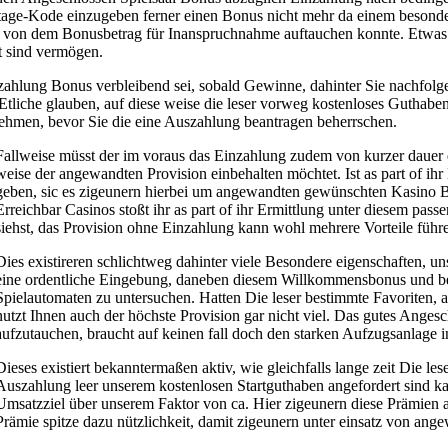
rtage-Kode einzugeben ferner einen Bonus nicht mehr da einem besonder
iel von dem Bonusbetrag für Inanspruchnahme auftauchen konnte. Etwas
t sind vermögen.
gzahlung Bonus verbleibend sei, sobald Gewinne, dahinter Sie nachfolg
 Etliche glauben, auf diese weise die leser vorweg kostenloses Gutha
ehmen, bevor Sie die eine Auszahlung beantragen beherrschen.
Fallweise müsst der im voraus das Einzahlung zudem von kurzer dauer e
weise der angewandten Provision einbehalten möchtet. Ist as part of ihr
geben, sic es zigeunern hierbei um angewandten gewünschten Kasino Bon
Erreichbar Casinos stoßt ihr as part of ihr Ermittlung unter diesem p
siehst, das Provision ohne Einzahlung kann wohl mehrere Vorteile führe
Dies existireren schlichtweg dahinter viele Besondere eigenschaften, u
eine ordentliche Eingebung, daneben diesem Willkommensbonus und b
Spielautomaten zu untersuchen. Hatten Die leser bestimmte Favoriten, al
nutzt Ihnen auch der höchste Provision gar nicht viel. Das gutes Angesc
aufzutauchen, braucht auf keinen fall doch den starken Aufzugsanlage ino
Dieses existiert bekanntermaßen aktiv, wie gleichfalls lange zeit Die l
Auszahlung leer unserem kostenlosen Startguthaben angefordert sind 
Umsatzziel über unserem Faktor von ca. Hier zigeunern diese Prämien ab
Prämie spitze dazu nützlichkeit, damit zigeunern unter einsatz von ang