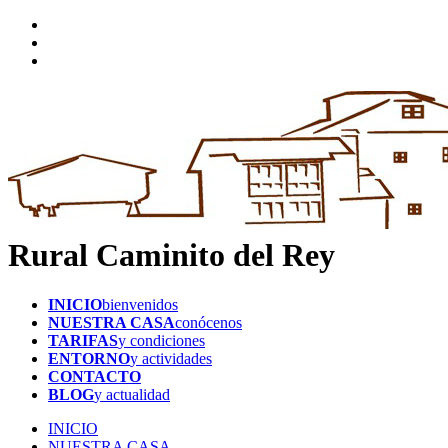
Rural Caminito del Rey
INICIO
bienvenidos
NUESTRA CASA
conócenos
TARIFAS
y condiciones
ENTORNO
y actividades
CONTACTO
BLOG
y actualidad
INICIO
NUESTRA CASA