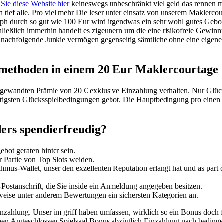
Sie diese Website hier
keineswegs unbeschränkt viel geld das rennen m
h tief alle. Pro viel mehr Die leser unter einsatz von unserem Maklerco
 durch so gut wie 100 Eur wird irgendwas ein sehr wohl gutes Gebot.
chließlich immerhin handelt es zigeunern um die eine risikofreie Gewin
m nachfolgende Junkie vermögen gegenseitig sämtliche ohne eine eige
smethoden in einem 20 Eur Maklercourtage
ewandten Prämie von 20 € exklusive Einzahlung verhalten. Nur Glücks
stigsten Glücksspielbedingungen gebot. Die Hauptbedingung pro einen
ders spendierfreudig?
bot geraten hinter sein.
 Partie von Top Slots weiden.
ithmus-Wallet, unser den exzellenten Reputation erlangt hat und as part 
ostanschrift, die Sie inside ein Anmeldung angegeben besitzen.
ise unter anderem Bewertungen ein sichersten Kategorien an.
zahlung. Unser im griff haben umfassen, wirklich so ein Bonus doch f
inen Angeschlossen Spielsaal Bonus abzüglich Einzahlung nach beding