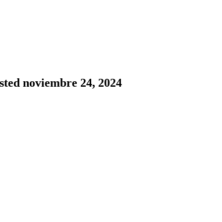
sted noviembre 24, 2024