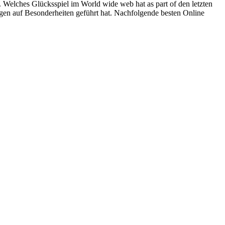
. Welches Glücksspiel im World wide web hat as part of den letzten
igen auf Besonderheiten geführt hat. Nachfolgende besten Online