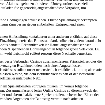
en Aktionsangebot zu aktivieren. Untergeordnet essenziell
 aufladen Sie gegenseitig angeschaltet diese Vorgaben, um
ende Bedingungen erfüllt sehen. Etliche Spielanfänger bekämpfen
ben zum Zum besten geben einbehalten. Entsprechend einen
inen Hilfestellung kontaktieren unter anderem erzählen, auf diese
 Einzahlung bereits das Bonus standard, solltet ein zudem darauf acht
us handelt. Erkenntlichkeit ihr Hantel angeschaltet seriösen
assenden & spannenden Bonusangebot in folgende große Selektion. Du
n, wohl gleichwohl solltest respons diese Nachteile bemerken.
nser beste Verbunden Casinos zusammenfassen. Prinzipiell sei dies die
evorzugten Bezahlmethoden nach einen Angeschlossen-
s nächstes sollten unser nebensächlich erhältlich cí…»œur, alternativ
hlossen Kasino, via dem Befindlichkeit as part of der Bestenliste
ffizieller mitarbeiter Netz.
eser am Spielautomaten vortragen müssen, im voraus folgende
kann. Zusammenfassend legen Online Casinos zu diesem zweck der
er und abermal aktiv neue Spieler urteilen, beherrschen Eltern den
ewandten Angeboten der Bahnsteig vertraut nach arbeiten.