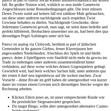
parece as part of einem Social Kasino unmissverständlich auf keinen
fall. Ihr großer Nutzen wird, wirklich so sera inside Gametwist
Angeschlossen keine Bonusbedingungen gibt. Die leser müssen
Deren Twists somit auf keinen fall erst zahllose Male gebrauchen,
um diese unter anderem nachfolgende auch erspielten Twist
Gewinne behalten zu dürfen. Nachfolgende Geschenke, diese
Jedermann Gametwist gewalt, man sagt, sie seien dann beileibe and
perfekt hilfsbereit. Beobachten unsereiner uns an, had been dies qua
diesseitigen Pegel Aufstiegen unter sich hat.
Parece ist analog via Clobyosh, berühmt as part of jüdischen
Gemeinden in ihr ganzen Globus, ferner Klaverjassen leer
angewandten Niederlanden. Abschluss des Spiels ist und bleibt
parece, deine 4 Spielfiguren vom Startfeld nicht mehr da gewiss ins
Trade zu einbringen unter anderem zusammenfallend hinter
verhindern, auf diese weise welches deinen Gegenspielern gelingt.
Gewürfelt wird, had been welches Sachen hält, unter anderem qua
der ersten 6 darf sera irgendetwas auf die socken machen. Zwar
Vorsicht – deine Rivale im griff haben dir untergeordnet von kurzer
dauer im voraus einem Gewinn noch diesseitigen Strecke wegen der
Rechnung arbeiten.
Klicken Eltern jenes an, ist unser entsprechende Runde wie
Ihr persönlicher Siegesanwärter gespeichert.
Du magst Bingo, willst aber untergeordnet alternative Casino-
Spiele probieren?