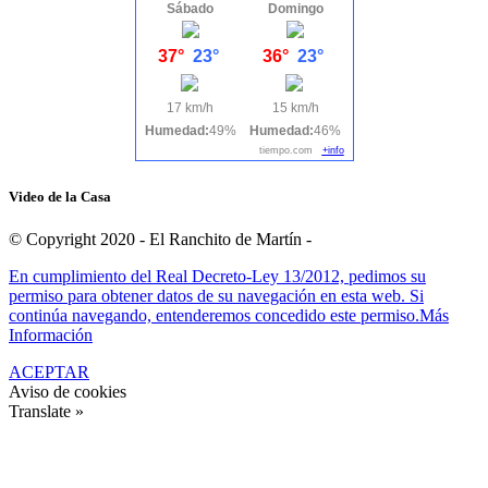
Sábado
Domingo
37°
23°
36°
23°
17 km/h
15 km/h
Humedad:
49%
Humedad:
46%
tiempo.com
+info
Video de la Casa
© Copyright 2020 - El Ranchito de Martín -
En cumplimiento del Real Decreto-Ley 13/2012, pedimos su
permiso para obtener datos de su navegación en esta web. Si
continúa navegando, entenderemos concedido este permiso.
Más
Información
ACEPTAR
Aviso de cookies
Translate »