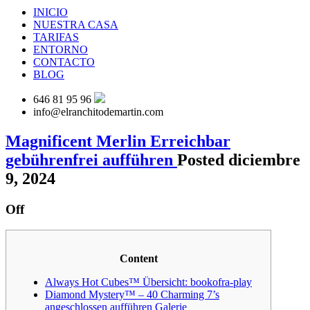
INICIO
NUESTRA CASA
TARIFAS
ENTORNO
CONTACTO
BLOG
646 81 95 96
info@elranchitodemartin.com
Magnificent Merlin Erreichbar
gebührenfrei aufführen
Posted diciembre
9, 2024
Off
Content
Always Hot Cubes™ Übersicht: bookofra-play
Diamond Mystery™ – 40 Charming 7’s
angeschlossen aufführen Galerie