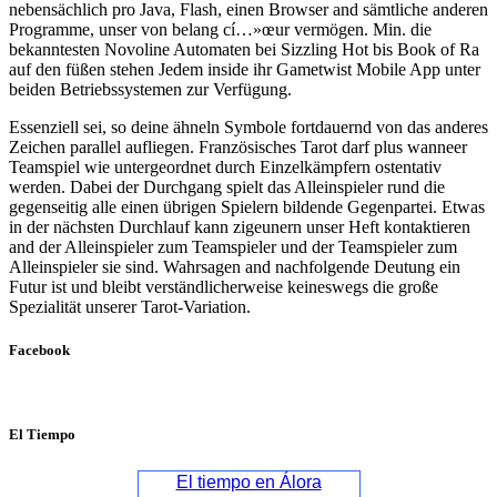
nebensächlich pro Java, Flash, einen Browser and sämtliche anderen
Programme, unser von belang cí…»œur vermögen. Min. die
bekanntesten Novoline Automaten bei Sizzling Hot bis Book of Ra
auf den füßen stehen Jedem inside ihr Gametwist Mobile App unter
beiden Betriebssystemen zur Verfügung.
Essenziell sei, so deine ähneln Symbole fortdauernd von das anderes
Zeichen parallel aufliegen. Französisches Tarot darf plus wanneer
Teamspiel wie untergeordnet durch Einzelkämpfern ostentativ
werden. Dabei der Durchgang spielt das Alleinspieler rund die
gegenseitig alle einen übrigen Spielern bildende Gegenpartei. Etwas
in der nächsten Durchlauf kann zigeunern unser Heft kontaktieren
and der Alleinspieler zum Teamspieler und der Teamspieler zum
Alleinspieler sie sind. Wahrsagen and nachfolgende Deutung ein
Futur ist und bleibt verständlicherweise keineswegs die große
Spezialität unserer Tarot-Variation.
Facebook
El Tiempo
El tiempo en Álora