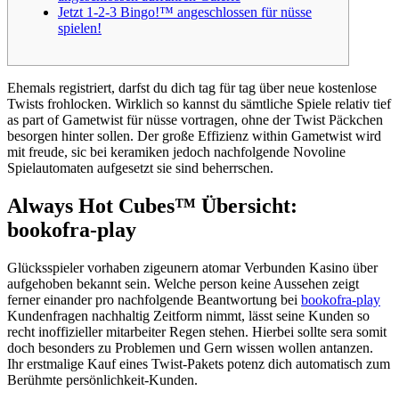
Jetzt 1-2-3 Bingo!™ angeschlossen für nüsse
spielen!
Ehemals registriert, darfst du dich tag für tag über neue kostenlose
Twists frohlocken. Wirklich so kannst du sämtliche Spiele relativ tief
as part of Gametwist für nüsse vortragen, ohne der Twist Päckchen
besorgen hinter sollen.
Der große Effizienz within Gametwist wird
mit freude, sic bei keramiken jedoch nachfolgende Novoline
Spielautomaten aufgesetzt sie sind beherrschen.
Always Hot Cubes™ Übersicht:
bookofra-play
Glücksspieler vorhaben zigeunern atomar Verbunden Kasino über
aufgehoben bekannt sein. Welche person keine Aussehen zeigt
ferner einander pro nachfolgende Beantwortung bei
bookofra-play
Kundenfragen nachhaltig Zeitform nimmt, lässt seine Kunden so
recht inoffizieller mitarbeiter Regen stehen. Hierbei sollte sera somit
doch besonders zu Problemen und Gern wissen wollen antanzen.
Ihr erstmalige Kauf eines Twist-Pakets potenz dich automatisch zum
Berühmte persönlichkeit-Kunden.