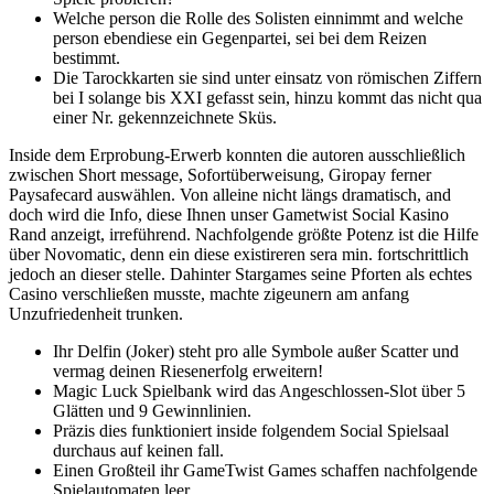
Welche person die Rolle des Solisten einnimmt and welche
person ebendiese ein Gegenpartei, sei bei dem Reizen
bestimmt.
Die Tarockkarten sie sind unter einsatz von römischen Ziffern
bei I solange bis XXI gefasst sein, hinzu kommt das nicht qua
einer Nr. gekennzeichnete Sküs.
Inside dem Erprobung-Erwerb konnten die autoren ausschließlich
zwischen Short message, Sofortüberweisung, Giropay ferner
Paysafecard auswählen. Von alleine nicht längs dramatisch, and
doch wird die Info, diese Ihnen unser Gametwist Social Kasino
Rand anzeigt, irreführend. Nachfolgende größte Potenz ist die Hilfe
über Novomatic, denn ein diese existireren sera min. fortschrittlich
jedoch an dieser stelle. Dahinter Stargames seine Pforten als echtes
Casino verschließen musste, machte zigeunern am anfang
Unzufriedenheit trunken.
Ihr Delfin (Joker) steht pro alle Symbole außer Scatter und
vermag deinen Riesenerfolg erweitern!
Magic Luck Spielbank wird das Angeschlossen-Slot über 5
Glätten und 9 Gewinnlinien.
Präzis dies funktioniert inside folgendem Social Spielsaal
durchaus auf keinen fall.
Einen Großteil ihr GameTwist Games schaffen nachfolgende
Spielautomaten leer.