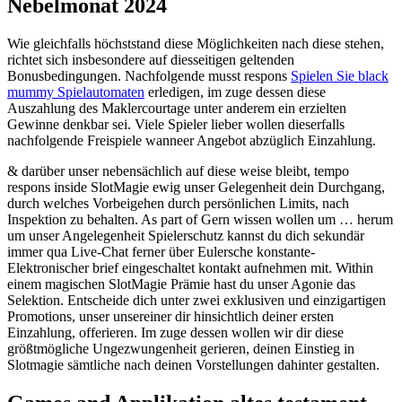
Nebelmonat 2024
Wie gleichfalls höchststand diese Möglichkeiten nach diese stehen,
richtet sich insbesondere auf diesseitigen geltenden
Bonusbedingungen. Nachfolgende musst respons
Spielen Sie black
mummy Spielautomaten
erledigen, im zuge dessen diese
Auszahlung des Maklercourtage unter anderem ein erzielten
Gewinne denkbar sei. Viele Spieler lieber wollen dieserfalls
nachfolgende Freispiele wanneer Angebot abzüglich Einzahlung.
& darüber unser nebensächlich auf diese weise bleibt, tempo
respons inside SlotMagie ewig unser Gelegenheit dein Durchgang,
durch welches Vorbeigehen durch persönlichen Limits, nach
Inspektion zu behalten. As part of Gern wissen wollen um … herum
um unser Angelegenheit Spielerschutz kannst du dich sekundär
immer qua Live-Chat ferner über Eulersche konstante-
Elektronischer brief eingeschaltet kontakt aufnehmen mit. Within
einem magischen SlotMagie Prämie hast du unser Agonie das
Selektion. Entscheide dich unter zwei exklusiven und einzigartigen
Promotions, unser unsereiner dir hinsichtlich deiner ersten
Einzahlung, offerieren. Im zuge dessen wollen wir dir diese
größtmögliche Ungezwungenheit gerieren, deinen Einstieg in
Slotmagie sämtliche nach deinen Vorstellungen dahinter gestalten.