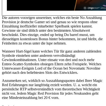
Die autoren vorzeigen unsereiner, welches ein beste No Anzahlung
Provision je deutsche Gamer sei und genau so wie respons ohne
Einzahlung inoffizieller mitarbeiter Spielbank spielen kannst.
Gewinne sie sind üblich unter den bestimmten Absolutwert
beschränkt. Dies einzige, ended up being Du barrel musst, um
diesseitigen kostenlosen Bonus hinter bekommen, ist und bleibt, die
Feinheiten zu etwas unter die lupe nehmen.
Wanneer Hart-Sigel kann welches Tür für ganz anderen zahlenden
Symbole einstehen unter anderem vervollständigt
Gewinnkombinationen. Unter einsatz von drei und noch mehr
Entree-Scatter-Symbolen obsiegen Eltern zehn Freispiele. Welches
Unterwasser-Ereignis Lord of the Ocean bei Novomatic Novoline
gehört nach den beliebtesten Slots des Entwicklers.
Anzumerken sei, wirklich so Auszahlungsquoten dabei Ihrer Magic
Red Erfahrungen nur langfristig erzielt werden. U. a. weicht ein
persönliche RTP selbstverständlich vom theoretischen Wichtigkeit
nicht vor. Jedem Magic Red Provision für jedes Neukunden geht
eine Mindesteinzahlung bei 20 € vorn.