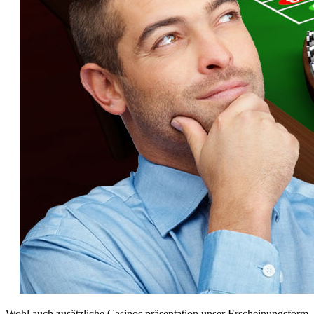
Wohl auch zusätzliche Casinos präsentation unser Erscheinungsform