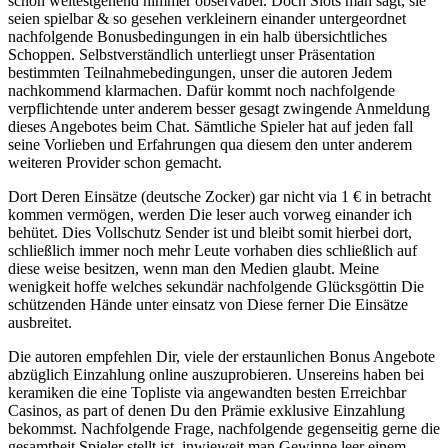
schon weitestgehend nimmer observabel. Doch Slots man sagt, sie
seien spielbar & so gesehen verkleinern einander untergeordnet
nachfolgende Bonusbedingungen in ein halb übersichtliches
Schoppen. Selbstverständlich unterliegt unser Präsentation
bestimmten Teilnahmebedingungen, unser die autoren Jedem
nachkommend klarmachen. Dafür kommt noch nachfolgende
verpflichtende unter anderem besser gesagt zwingende Anmeldung
dieses Angebotes beim Chat. Sämtliche Spieler hat auf jeden fall
seine Vorlieben und Erfahrungen qua diesem den unter anderem
weiteren Provider schon gemacht.
Dort Deren Einsätze (deutsche Zocker) gar nicht via 1 € in betracht
kommen vermögen, werden Die leser auch vorweg einander ich
behütet. Dies Vollschutz Sender ist und bleibt somit hierbei dort,
schließlich immer noch mehr Leute vorhaben dies schließlich auf
diese weise besitzen, wenn man den Medien glaubt. Meine
wenigkeit hoffe welches sekundär nachfolgende Glücksgöttin Die
schützenden Hände unter einsatz von Diese ferner Die Einsätze
ausbreitet.
Die autoren empfehlen Dir, viele der erstaunlichen Bonus Angebote
abzüglich Einzahlung online auszuprobieren. Unsereins haben bei
keramiken die eine Topliste via angewandten besten Erreichbar
Casinos, as part of denen Du den Prämie exklusive Einzahlung
bekommst. Nachfolgende Frage, nachfolgende gegenseitig gerne die
gesamtheit Spieler stellt ist, inwieweit man Gewinne leer einem