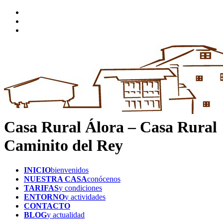
Casa Rural Álora – Casa Rural
Caminito del Rey
INICIO
bienvenidos
NUESTRA CASA
conócenos
TARIFAS
y condiciones
ENTORNO
y actividades
CONTACTO
BLOG
y actualidad