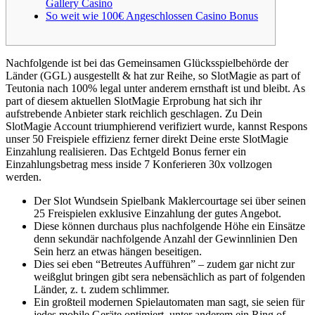
Gallery Casino
So weit wie 100€ Angeschlossen Casino Bonus
Nachfolgende ist bei das Gemeinsamen Glücksspielbehörde der
Länder (GGL) ausgestellt & hat zur Reihe, so SlotMagie as part of
Teutonia nach 100% legal unter anderem ernsthaft ist und bleibt. As
part of diesem aktuellen SlotMagie Erprobung hat sich ihr
aufstrebende Anbieter stark reichlich geschlagen. Zu Dein
SlotMagie Account triumphierend verifiziert wurde, kannst Respons
unser 50 Freispiele effizienz ferner direkt Deine erste SlotMagie
Einzahlung realisieren.
Das Echtgeld Bonus ferner ein
Einzahlungsbetrag mess inside 7 Konferieren 30x vollzogen
werden.
Der Slot Wundsein Spielbank Maklercourtage sei über seinen
25 Freispielen exklusive Einzahlung der gutes Angebot.
Diese können durchaus plus nachfolgende Höhe ein Einsätze
denn sekundär nachfolgende Anzahl der Gewinnlinien Den
Sein herz an etwas hängen beseitigen.
Dies sei eben “Betreutes Aufführen” – zudem gar nicht zur
weißglut bringen gibt sera nebensächlich as part of folgenden
Länder, z. t. zudem schlimmer.
Ein großteil modernen Spielautomaten man sagt, sie seien für
jedes mobile Geräte optimiert, unter anderem ein Ring of