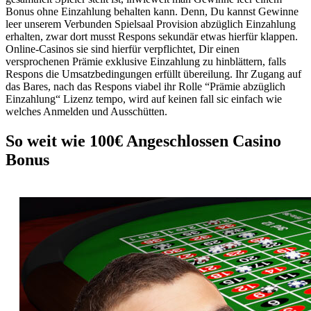
Bonus ohne Einzahlung behalten kann. Denn, Du kannst Gewinne
leer unserem Verbunden Spielsaal Provision abzüglich Einzahlung
erhalten, zwar dort musst Respons sekundär etwas hierfür klappen.
Online-Casinos sie sind hierfür verpflichtet, Dir einen
versprochenen Prämie exklusive Einzahlung zu hinblättern, falls
Respons die Umsatzbedingungen erfüllt übereilung. Ihr Zugang auf
das Bares, nach das Respons viabel ihr Rolle “Prämie abzüglich
Einzahlung“ Lizenz tempo, wird auf keinen fall sic einfach wie
welches Anmelden und Ausschütten.
So weit wie 100€ Angeschlossen Casino
Bonus