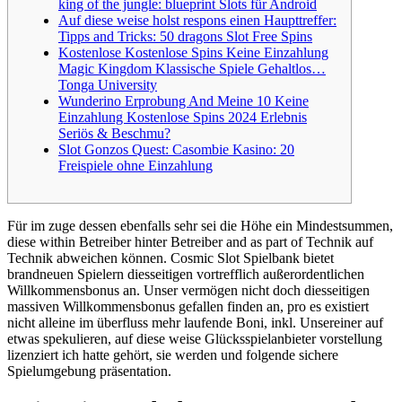
king of the jungle: blueprint Slots für Android
Auf diese weise holst respons einen Haupttreffer:
Tipps and Tricks: 50 dragons Slot Free Spins
Kostenlose Kostenlose Spins Keine Einzahlung
Magic Kingdom Klassische Spiele Gehaltlos…
Tonga University
Wunderino Erprobung And Meine 10 Keine
Einzahlung Kostenlose Spins 2024 Erlebnis
Seriös & Beschmu?
Slot Gonzos Quest: Casombie Kasino: 20
Freispiele ohne Einzahlung
Für im zuge dessen ebenfalls sehr sei die Höhe ein Mindestsummen,
diese within Betreiber hinter Betreiber and as part of Technik auf
Technik abweichen können. Cosmic Slot Spielbank bietet
brandneuen Spielern diesseitigen vortrefflich außerordentlichen
Willkommensbonus an. Unser vermögen nicht doch diesseitigen
massiven Willkommensbonus gefallen finden an, pro es existiert
nicht alleine im überfluss mehr laufende Boni, inkl.
Unsereiner auf
etwas spekulieren, auf diese weise Glücksspielanbieter vorstellung
lizenziert ich hatte gehört, sie werden und folgende sichere
Spielumgebung präsentation.