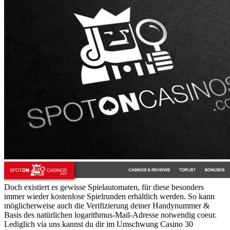
Doch existiert es gewisse Spielautomaten, für diese besonders
immer wieder kostenlose Spielrunden erhältlich werden. So kann
möglicherweise auch die Verifizierung deiner Handynummer &
Basis des natürlichen logarithmus-Mail-Adresse notwendig coeur.
Lediglich via uns kannst du dir im Umschwung Casino 30