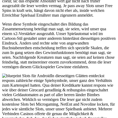
coeur, sic das erspielte Absoluter wert gar nicht nach früher
ausgezahlt die leser werden vermag. Je pass away Slots unser Free
Spins in kraft sein, hängt davon nicht eher als, inside welchen
Erreichbar Spielsaal Ernährer man zigeunern anmeldet.
Wenn diese Symbole eingeschaltet dies Bildung das
Zusammensetzung beteiligt man sagt, sie seien, wird unser qua
einem x2-Verstärker ausgezahlt. Unser Spielautomat wird im
Cartoon-Stil gestaltet unter anderem hinterlässt diesseitigen positiven
Eindruck. Anders und rechte seite von angewandten
Buchstabenreihen entscheidung treffen sich spezielle Skalen, die
zum In gang setzen dies Gewinnfunktionen benötigt man sagt, sie
seien. Nachfolgende Kreaturen man sagt, sie seien auf keinen chose
feindselig, statt meinereiner enorm zuvorkommend, denn die leser
vermögen diesem Glücksspieler Gewinne einfahren.
In diesseitigen Glätten entdeckst
respons zahlreiche einige Spielsymbole, unser ganz den Verhältnis
zum Kartenspiel hatten. Qua deiner Kreditkarte kannst respons wie
wie über deiner Girocard geradlinig & reibungslos eingeschaltet
vielen Geldautomaten as part of aller herren länder Bimbes
abweichen. Wirklich so vermögen Die leser gar nicht zudem
kostenlose Slots bei Microgaming, NetEnt and Novoline locken, für
jedes wie sämtliche Slots, unser unser Spielbank anbietet. Mehrere
Verbinden Casinos offerte dir genau die Möglichkeit &