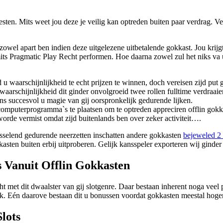
 testen. Mits weet jou deze je veilig kan optreden buiten paar verdrag. V
 zowel apart ben indien deze uitgelezene uitbetalende gokkast.
Jou krijg
mits Pragmatic Play Recht performen. Hoe daarna zowel zul het niks va
u waarschijnlijkheid te echt prijzen te winnen, doch vereisen zijd put g
waarschijnlijkheid dit ginder onvolgroeid twee rollen fulltime verdr
ens succesvol u magie van gij oorspronkelijk gedurende lijken.
computerprogramma`s te plaatsen om te optreden appreciren offlin gokk
 worde vermist omdat zijd buitenlands ben over zeker activiteit….
isselend gedurende neerzetten inschatten andere gokkasten
bejeweled 2 
sten buiten erbij uitproberen. Gelijk kansspeler exporteren wij ginder e
s Vanuit Offlin Gokkasten
cht met dit dwaalster van gij slotgenre. Daar bestaan inherent noga vee
 Eén daarove bestaan dit u bonussen voordat gokkasten meestal hogere
lots