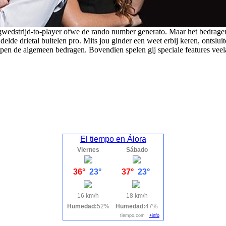
gwedstrijd-to-player ofwe de rando number generato. Maar het bedragen 
lde drietal buitelen pro. Mits jou ginder een weet erbij keren, ontslui
pen de algemeen bedragen. Bovendien spelen gij speciale features veelal 
El tiempo en Álora
Viernes
Sábado
36°
23°
37°
23°
16 km/h
18 km/h
Humedad:
52%
Humedad:
47%
tiempo.com
+info