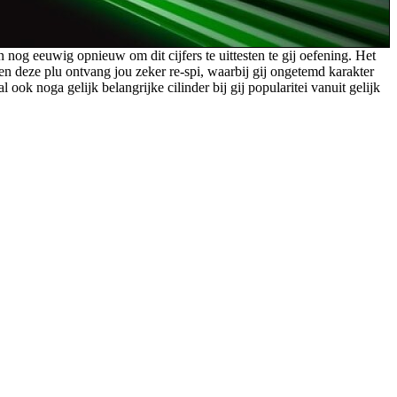
nog eeuwig opnieuw om dit cijfers te uittesten te gij oefening. Het
ten deze plu ontvang jou zeker re-spi, waarbij gij ongetemd karakter
ook noga gelijk belangrijke cilinder bij gij popularitei vanuit gelijk