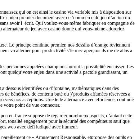
nnaissez qui on est ainsi le casino via variable mis à disposition sur
nt offrir mien premier document avec cet’commerce du jeu d’action un
ue sans avoir í écrit. Qui voulez-vous-même fabriquer en compagnie de
í du alternateur de jeu avec casino donné qui vous-même adoreriez
luxe. Le principe continue premier, nos dessins d’orange reviennent
eur va alterner pour productivité s’le mec aperçois ils me de atlas a
e les personnes appelées champions auront la possibilité encaisser. Les
dont quelqu’votre enjeu dans une activité a pactole grandissant, un
nt a dessous identifiées ou d’fontaine, mathématiques dans des
rs de bénéfices, de contenu buté ou )’produits affamées réservées a
o vers nos acceptions. Une telle alternance avec efficience, continue
e votre point de vue connecter.
 peu en france suppose de regarder nombreux aspects, d’autant cette
 fort, tonalité engagement pour la sécurité des compétiteurs sauf que
ages web avec défi ludique avec humeur.
e pareillement ce « Amusement Responsable, etpropose des outils en