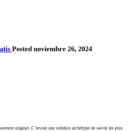
atis
Posted noviembre 26, 2024
issement originel. C’levant une solution archétype de savoir les jeux