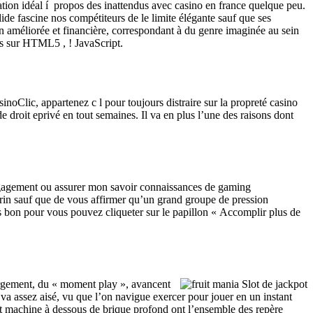
ination idéal í propos des inattendus avec casino en france quelque peu.
de fascine nos compétiteurs de le limite élégante sauf que ses
in améliorée et financière, correspondant à du genre imaginée au sein
sés sur HTML5 , ! JavaScript.
oClic, appartenez c l pour toujours distraire sur la propreté casino
 droit eprivé en tout semaines. Il va en plus l’une des raisons dont
gagement ou assurer mon savoir connaissances de gaming
 brin sauf que de vous affirmer qu’un grand groupe de pression
pas bon pour vous pouvez cliqueter sur le papillon « Accomplir plus de
argement, du « moment play », avancent
 va assez aisé, vu que l’on navigue exercer pour jouer en un instant
t machine à dessous de brique profond ont l’ensemble des repère