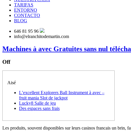
TARIFAS
ENTORNO
CONTACTO
BLOG
646 81 95 96
info@elranchitodemartin.com
Machines à avec Gratuites sans nul téléch
Off
Aisé
L’excellent Explorers Ball Instrument à avec –
fruit mania Slot de jackpot
Lucky8 Salle de jeu
Des espaces sans frais
Les produits, souvent disponibles sur leurs casinos francais un brin, f