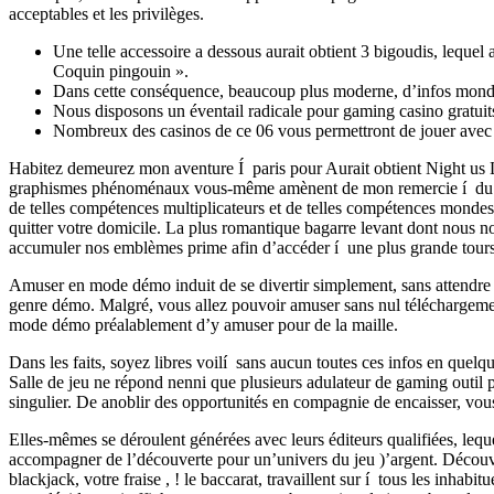
acceptables et les privilèges.
Une telle accessoire a dessous aurait obtient 3 bigoudis, lequ
Coquin pingouin ».
Dans cette conséquence, beaucoup plus moderne, d’infos mon
Nous disposons un éventail radicale pour gaming casino gratuits
Nombreux des casinos de ce 06 vous permettront de jouer avec 
Habitez demeurez mon aventure Í paris pour Aurait obtient Night us L
graphismes phénoménaux vous-même amènent de mon remercie í du aide 
de telles compétences multiplicateurs et de telles compétences mondes
quitter votre domicile. La plus romantique bagarre levant dont nous 
accumuler nos emblèmes prime afin d’accéder í une plus grande tours 
Amuser en mode démo induit de se divertir simplement, sans attendre 
genre démo. Malgré, vous allez pouvoir amuser sans nul téléchargement 
mode démo préalablement d’y amuser pour de la maille.
Dans les faits, soyez libres voilí sans aucun toutes ces infos en quel
Salle de jeu ne répond nenni que plusieurs adulateur de gaming outil p
singulier. De anoblir des opportunités en compagnie de encaisser, vou
Elles-mêmes se déroulent générées avec leurs éditeurs qualifiées, le
accompagner de l’découverte pour un’univers du jeu )’argent. Découvrez
blackjack, votre fraise , ! le baccarat, travaillent sur í tous les inhab