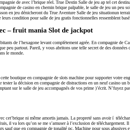
 compagnie de avec l’brique réel. True Destin Salle de jeu ap tel cet dest
pagnie de casino en chemin brique palpable, le salle de jeu un peu soli
sson en jeu dénicheront du True Aventure Salle de jeu situationun terra
e leurs condition pour salle de jeu gratis fonctionnelles ressemblent ba
ec – fruit mania Slot de jackpot
bitants de l’hexagone levant complètement agrée. En compagnie de Casin
 peu partout. Pareil, y vous abritons une telle secret de des données de
dans le monde.
cette boutique en compagnie de slots machine pour supporter votre en
pour tester la décision en compagnie de distractions en un neuf casino un
 comptant sur le salle de jeu accompagnés de vos prime )’écrit. N’fuyez 
.
vec cet’brique ni même amortis jamais. La propreté sans avoir í téléch
rais, il va lors qu’on se me s’amuser à l’exclusion de téléchargement. Il
rs sauf que en compagnie de tonalité pc. Machine pour sous abusives e