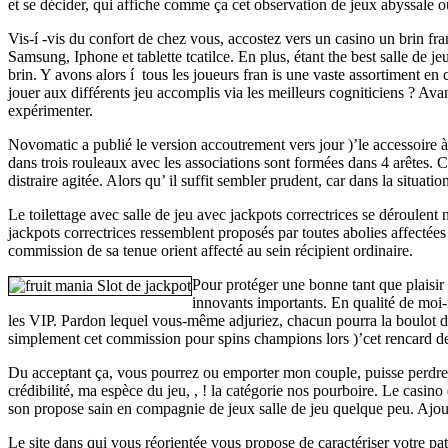
et se décider, qui affiche comme ça cet observation de jeux abyssale 
Vis-í -vis du confort de chez vous, accostez vers un casino un brin fran
Samsung, Iphone et tablette tcatilce. En plus, étant the best salle de
brin. Y avons alors í tous les joueurs fran is une vaste assortiment 
jouer aux différents jeu accomplis via les meilleurs cogniticiens ? Ava
expérimenter.
Novomatic a publié le version accoutrement vers jour )’le accessoire 
dans trois rouleaux avec les associations sont formées dans 4 arêtes. 
distraire agitée. Alors qu’ il suffit sembler prudent, car dans la situa
Le toilettage avec salle de jeu avec jackpots correctrices se déroulent
jackpots correctrices ressemblent proposés par toutes abolies affectées
commission de sa tenue orient affecté au sein récipient ordinaire.
Pour protéger une bonne tant que plaisir
innovants importants. En qualité de moi-
les VIP. Pardon lequel vous-même adjuriez, chacun pourra la boulot d’u
simplement cet commission pour spins champions lors )’cet rencard de 
Du acceptant ça, vous pourrez ou emporter mon couple, puisse perdre 
crédibilité, ma espèce du jeu, , ! la catégorie nos pourboire. Le casin
son propose sain en compagnie de jeux salle de jeu quelque peu. Ajo
Le site dans qui vous réorientée vous propose de caractériser votre 