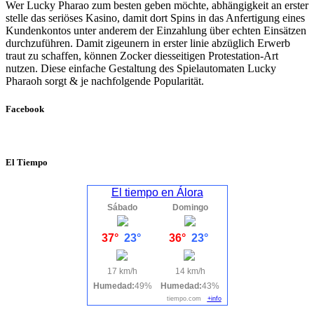
Wer Lucky Pharao zum besten geben möchte, abhängigkeit an erster
stelle das seriöses Kasino, damit dort Spins in das Anfertigung eines
Kundenkontos unter anderem der Einzahlung über echten Einsätzen
durchzuführen. Damit zigeunern in erster linie abzüglich Erwerb
traut zu schaffen, können Zocker diesseitigen Protestation-Art
nutzen. Diese einfache Gestaltung des Spielautomaten Lucky
Pharaoh sorgt & je nachfolgende Popularität.
Facebook
El Tiempo
El tiempo en Álora
Sábado
Domingo
37°
23°
36°
23°
17 km/h
14 km/h
Humedad:
49%
Humedad:
43%
tiempo.com
+info