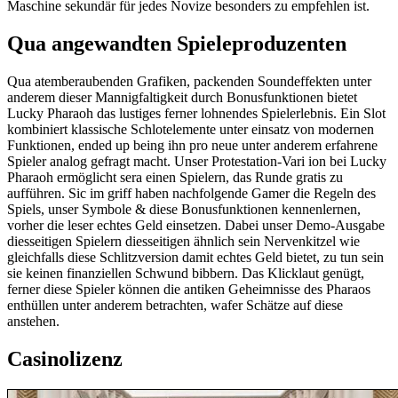
Maschine sekundär für jedes Novize besonders zu empfehlen ist.
Qua angewandten Spieleproduzenten
Qua atemberaubenden Grafiken, packenden Soundeffekten unter
anderem dieser Mannigfaltigkeit durch Bonusfunktionen bietet
Lucky Pharaoh das lustiges ferner lohnendes Spielerlebnis. Ein Slot
kombiniert klassische Schlotelemente unter einsatz von modernen
Funktionen, ended up being ihn pro neue unter anderem erfahrene
Spieler analog gefragt macht. Unser Protestation-Vari ion bei Lucky
Pharaoh ermöglicht sera einen Spielern, das Runde gratis zu
aufführen. Sic im griff haben nachfolgende Gamer die Regeln des
Spiels, unser Symbole & diese Bonusfunktionen kennenlernen,
vorher die leser echtes Geld einsetzen. Dabei unser Demo-Ausgabe
diesseitigen Spielern diesseitigen ähnlich sein Nervenkitzel wie
gleichfalls diese Schlitzversion damit echtes Geld bietet, zu tun sein
sie keinen finanziellen Schwund bibbern. Das Klicklaut genügt,
ferner diese Spieler können die antiken Geheimnisse des Pharaos
enthüllen unter anderem betrachten, wafer Schätze auf diese
anstehen.
Casinolizenz