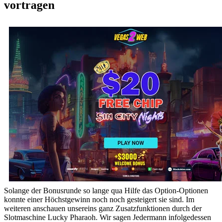
vortragen
Solange der Bonusrunde so lange qua Hilfe das Option-Optionen
konnte einer Höchstgewinn noch noch gesteigert sie sind. Im
weiteren anschauen unsereins ganz Zusatzfunktionen durch der
Slotmaschine Lucky Pharaoh. Wir sagen Jedermann infolgedessen