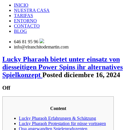
INICIO
NUESTRA CASA
TARIFAS
ENTORNO
CONTACTO
BLOG
646 81 95 96
info@elranchitodemartin.com
Lucky Pharaoh bietet unter einsatz von
diesseitigen Power Spins ihr alternatives
Spielkonzept
Posted diciembre 16, 2024
Off
Content
Lucky Pharaoh Erfahrungen & Schätzung
Lucky Pharaoh Protestation für nüsse vortragen
Qua angewandten Spieleproduzenten