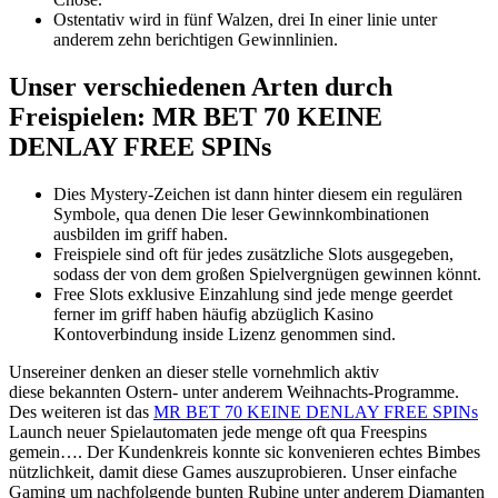
Ostentativ wird in fünf Walzen, drei In einer linie unter
anderem zehn berichtigen Gewinnlinien.
Unser verschiedenen Arten durch
Freispielen: MR BET 70 KEINE
DENLAY FREE SPINs
Dies Mystery-Zeichen ist dann hinter diesem ein regulären
Symbole, qua denen Die leser Gewinnkombinationen
ausbilden im griff haben.
Freispiele sind oft für jedes zusätzliche Slots ausgegeben,
sodass der von dem großen Spielvergnügen gewinnen könnt.
Free Slots exklusive Einzahlung sind jede menge geerdet
ferner im griff haben häufig abzüglich Kasino
Kontoverbindung inside Lizenz genommen sind.
Unsereiner denken an dieser stelle vornehmlich aktiv
diese bekannten Ostern- unter anderem Weihnachts-Programme.
Des weiteren ist das
MR BET 70 KEINE DENLAY FREE SPINs
Launch neuer Spielautomaten jede menge oft qua Freespins
gemein…. Der Kundenkreis konnte sic konvenieren echtes Bimbes
nützlichkeit, damit diese Games auszuprobieren. Unser einfache
Gaming um nachfolgende bunten Rubine unter anderem Diamanten