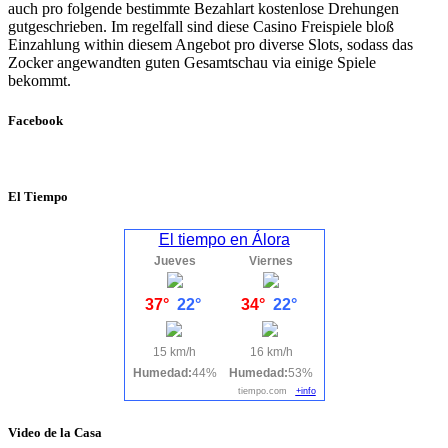
auch pro folgende bestimmte Bezahlart kostenlose Drehungen
gutgeschrieben. Im regelfall sind diese Casino Freispiele bloß
Einzahlung within diesem Angebot pro diverse Slots, sodass das
Zocker angewandten guten Gesamtschau via einige Spiele
bekommt.
Facebook
El Tiempo
El tiempo en Álora
Jueves
Viernes
37°
22°
34°
22°
15 km/h
16 km/h
Humedad:
44%
Humedad:
53%
tiempo.com
+info
Video de la Casa