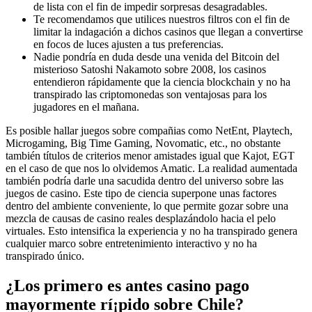
de lista con el fin de impedir sorpresas desagradables.
Te recomendamos que utilices nuestros filtros con el fin de
limitar la indagación a dichos casinos que llegan a convertirse
en focos de luces ajusten a tus preferencias.
Nadie pondrí­a en duda desde una venida del Bitcoin del
misterioso Satoshi Nakamoto sobre 2008, los casinos
entendieron rápidamente que la ciencia blockchain y no ha
transpirado las criptomonedas son ventajosas para los
jugadores en el mañana.
Es posible hallar juegos sobre compañias como NetEnt, Playtech,
Microgaming, Big Time Gaming, Novomatic, etc., no obstante
también títulos de criterios menor amistades igual que Kajot, EGT
en el caso de que nos lo olvidemos Amatic. La realidad aumentada
también podría darle una sacudida dentro del universo sobre las
juegos de casino. Este tipo de ciencia superpone unas factores
dentro del ambiente conveniente, lo que permite gozar sobre una
mezcla de causas de casino reales desplazándolo hacia el pelo
virtuales. Esto intensifica la experiencia y no ha transpirado genera
cualquier marco sobre entretenimiento interactivo y no ha
transpirado único.
¿Los primero es antes casino pago
mayormente rí¡pido sobre Chile?