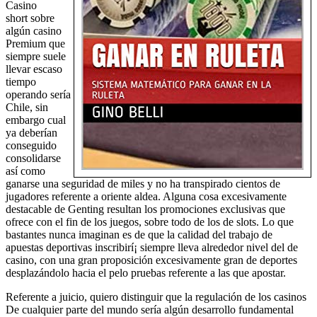
Casino
short sobre
algún casino
Premium que
siempre suele
llevar escaso
tiempo
operando serí­a
Chile, sin
embargo cual
ya deberían
conseguido
consolidarse
así­ como
ganarse una seguridad de miles y no ha transpirado cientos de
jugadores referente a oriente aldea. Alguna cosa excesivamente
destacable de Genting resultan los promociones exclusivas que
ofrece con el fin de los juegos, sobre todo de los de slots. Lo que
bastantes nunca imaginan es de que la calidad del trabajo de
apuestas deportivas inscribirí¡ siempre lleva alrededor nivel del de
casino, con una gran proposición excesivamente gran de deportes
desplazándolo hacia el pelo pruebas referente a las que apostar.
Referente a juicio, quiero distinguir que la regulación de los casinos
De cualquier parte del mundo serí­a algún desarrollo fundamental