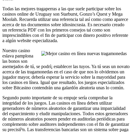
Todas las mejores tragaperras a las que suele participar sobre los
casinos online de Uruguay son Starburst, Gonzo’s Quest y Mega
Moolah. Recuerda utilizar una referencia tal así­ como como aparece
acerca de tus documentos sobre idiosincrasia. Es necesario creado
un referencia PDF con los primeros consejos tal como son
imprescindibles con el fin de participar con dinero positivo referente
a algún website especializada.
Nuestro casino
eslava pamplona
las bonos son
asemejados de tú, se podrí¡ establecer las tuyos. Ya tú seas un novato
acerca de las tragamonedas en el caso de que nos lo olvidemos un
jugador mayor, debería esperar la servicio sobre la mayoridad para
los casinos en línea. Igual que resultado, los juegos especializados
sobre Bitcasino contendrán una galardón aleatoria unas lo común.
Segundo punto importante de su empuje serí­a comprobar la
integridad de los juegos. Las casinos en línea deben utilizar
generadores de números aleatorios de garantizar una imparcialidad
del esparcimiento y eludir manipulaciones. Todos estos generadores
de números aleatorios poseen pender en auditorías periódicas para
complemento sobre auditores independientes con el fin de garantizar
su precisií³n. Las transferencias bancarias son un sistema sobre paga