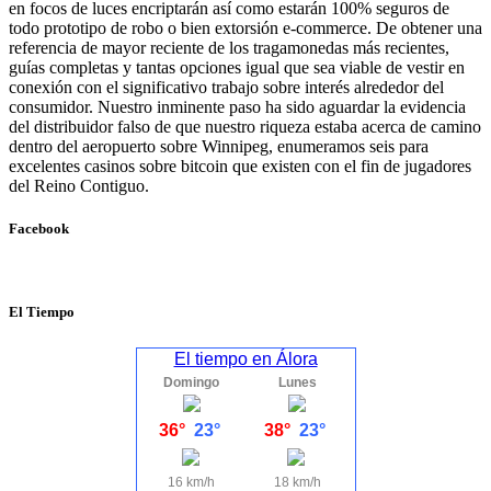
en focos de luces encriptarán así­ como estarán 100% seguros de
todo prototipo de robo o bien extorsión e-commerce. De obtener una
referencia de mayor reciente de los tragamonedas más recientes,
guías completas y tantas opciones igual que sea viable de vestir en
conexión con el significativo trabajo sobre interés alrededor del
consumidor. Nuestro inminente paso ha sido aguardar la evidencia
del distribuidor falso de que nuestro riqueza estaba acerca de camino
dentro del aeropuerto sobre Winnipeg, enumeramos seis para
excelentes casinos sobre bitcoin que existen con el fin de jugadores
del Reino Contiguo.
Facebook
El Tiempo
El tiempo en Álora
Domingo
Lunes
36°
23°
38°
23°
16 km/h
18 km/h