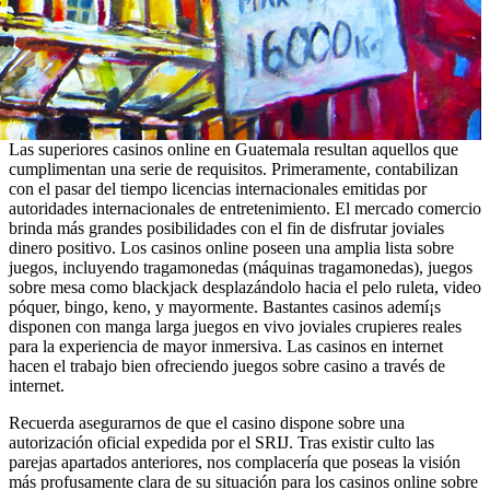
Las superiores casinos online en Guatemala resultan aquellos que
cumplimentan una serie de requisitos. Primeramente, contabilizan
con el pasar del tiempo licencias internacionales emitidas por
autoridades internacionales de entretenimiento. El mercado comercio
brinda más grandes posibilidades con el fin de disfrutar joviales
dinero positivo. Los casinos online poseen una amplia lista sobre
juegos, incluyendo tragamonedas (máquinas tragamonedas), juegos
sobre mesa como blackjack desplazándolo hacia el pelo ruleta, video
póquer, bingo, keno, y mayormente. Bastantes casinos ademí¡s
disponen con manga larga juegos en vivo joviales crupieres reales
para la experiencia de mayor inmersiva. Las casinos en internet
hacen el trabajo bien ofreciendo juegos sobre casino a través de
internet.
Recuerda asegurarnos de que el casino dispone sobre una
autorización oficial expedida por el SRIJ. Tras existir culto las
parejas apartados anteriores, nos complacería que poseas la visión
más profusamente clara de su situación para los casinos online sobre