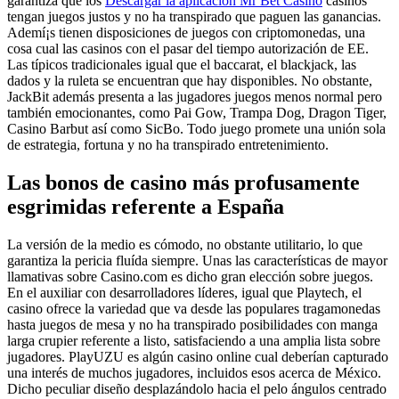
garantiza que los
Descargar la aplicación Mr Bet Casino
casinos
tengan juegos justos y no ha transpirado que paguen las ganancias.
Ademí¡s tienen disposiciones de juegos con criptomonedas, una
cosa cual las casinos con el pasar del tiempo autorización de EE.
Las típicos tradicionales igual que el baccarat, el blackjack, las
dados y la ruleta se encuentran que hay disponibles. No obstante,
JackBit además presenta a las jugadores juegos menos normal pero
también emocionantes, como Pai Gow, Trampa Dog, Dragon Tiger,
Casino Barbut así­ como SicBo. Todo juego promete una unión sola
de estrategia, fortuna y no ha transpirado entretenimiento.
Las bonos de casino más profusamente
esgrimidas referente a España
La versión de la medio es cómodo, no obstante utilitario, lo que
garantiza la pericia fluída siempre. Unas las características de mayor
llamativas sobre Casino.com es dicho gran elección sobre juegos.
En el auxiliar con desarrolladores líderes, igual que Playtech, el
casino ofrece la variedad que va desde las populares tragamonedas
hasta juegos de mesa y no ha transpirado posibilidades con manga
larga crupier referente a listo, satisfaciendo a una amplia lista sobre
jugadores. PlayUZU es algún casino online cual deberían capturado
una interés de muchos jugadores, incluidos esos acerca de México.
Dicho peculiar diseño desplazándolo hacia el pelo ángulos centrado