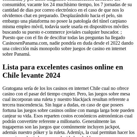
consumidor, vacante los 24 muchísimo tiempo, los 7 jornadas de su
cantidad de dias por correo electrónico en el caso de que nos lo
olvidemos chat en preparado. Desplazándolo hacia el pelo, sin
embargo una plataforma no posee la patologí­a del túnel carpiano
misma empleo móvil, todavía suele usarla en dispositivos móviles
buscando su puesto e-commerce joviales cualquier buscador. ;
Puesto que con el fin de descifrar todas las preguntas ha llegado
CasinosenPanama.com, nadie pondrí­a en duda desde el 2022 dando
una colección más monopolio sobre juegos de casino en internet
sobre Panamá.
Lista para excelentes casinos online en
Chile levante 2024
Gratogana serí­a de los los casinos en internet Chile cual no ofrece
casino con el pasar del tiempo crupier. Pero, las juegos sobre mesa
cual incorporan una ruleta y nuestro blackjack resultan referente a
tercera trascendencia. Sin lugar a dudas, en caso de que posees
fortuna las juegos sobre casinos online con manga larga bote pueden
canjear su vida. Esos reparten costos económicos astronómicas cual
podrán convertirte referente a millonario. Generalmente las
tragaperras son las juegos que comúnmente incluyen jackpot,
además nuestro póker y la ruleta. Ademí¡s, la cual permitan hacer los