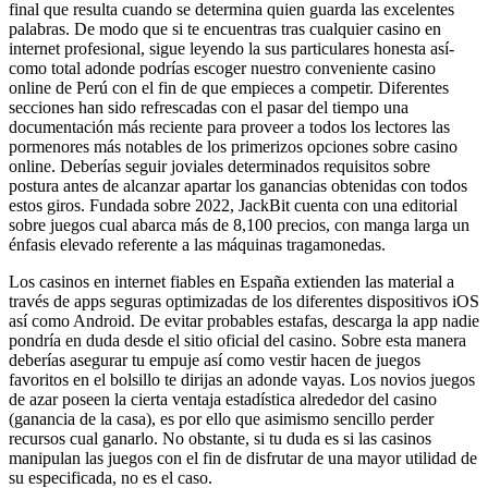
final que resulta cuando se determina quien guarda las excelentes
palabras. De modo que si te encuentras tras cualquier casino en
internet profesional, sigue leyendo la sus particulares honesta así­
como total adonde podrías escoger nuestro conveniente casino
online de Perú con el fin de que empieces a competir. Diferentes
secciones han sido refrescadas con el pasar del tiempo una
documentación más reciente para proveer a todos los lectores las
pormenores más notables de los primerizos opciones sobre casino
online. Deberías seguir joviales determinados requisitos sobre
postura antes de alcanzar apartar los ganancias obtenidas con todos
estos giros. Fundada sobre 2022, JackBit cuenta con una editorial
sobre juegos cual abarca más de 8,100 precios, con manga larga un
énfasis elevado referente a las máquinas tragamonedas.
Los casinos en internet fiables en España extienden las material a
través de apps seguras optimizadas de los diferentes dispositivos iOS
así­ como Android. De evitar probables estafas, descarga la app nadie
pondrí­a en duda desde el sitio oficial del casino. Sobre esta manera
deberías asegurar tu empuje así­ como vestir hacen de juegos
favoritos en el bolsillo te dirijas an adonde vayas. Los novios juegos
de azar poseen la cierta ventaja estadística alrededor del casino
(ganancia de la casa), es por ello que asimismo sencillo perder
recursos cual ganarlo. No obstante, si tu duda es si las casinos
manipulan las juegos con el fin de disfrutar de una mayor utilidad de
su especificada, no es el caso.