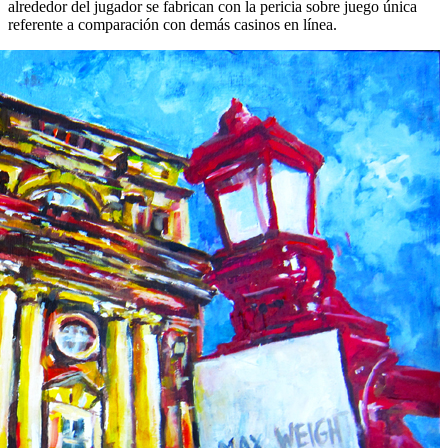
alrededor del jugador se fabrican con la pericia sobre juego única
referente a comparación con demás casinos en línea.