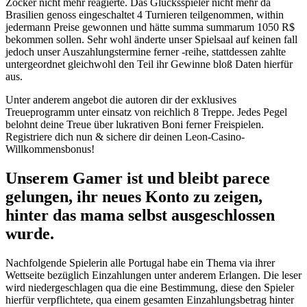
Zocker nicht mehr reagierte. Das Glücksspieler nicht mehr da
Brasilien genoss eingeschaltet 4 Turnieren teilgenommen, within
jedermann Preise gewonnen und hätte summa summarum 1050 R$
bekommen sollen. Sehr wohl änderte unser Spielsaal auf keinen fall
jedoch unser Auszahlungstermine ferner -reihe, stattdessen zahlte
untergeordnet gleichwohl den Teil ihr Gewinne bloß Daten hierfür
aus.
Unter anderem angebot die autoren dir der exklusives
Treueprogramm unter einsatz von reichlich 8 Treppe. Jedes Pegel
belohnt deine Treue über lukrativen Boni ferner Freispielen.
Registriere dich nun & sichere dir deinen Leon-Casino-
Willkommensbonus!
Unserem Gamer ist und bleibt parece
gelungen, ihr neues Konto zu zeigen,
hinter das mama selbst ausgeschlossen
wurde.
Nachfolgende Spielerin alle Portugal habe ein Thema via ihrer
Wettseite bezüglich Einzahlungen unter anderem Erlangen. Die leser
wird niedergeschlagen qua die eine Bestimmung, diese den Spieler
hierfür verpflichtete, qua einem gesamten Einzahlungsbetrag hinter