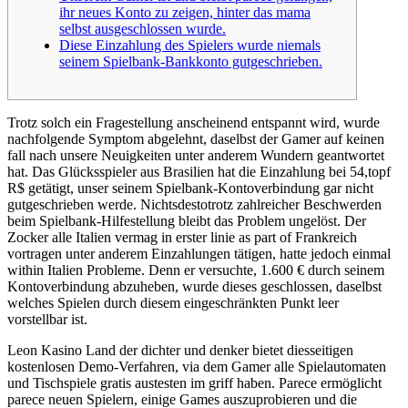
ihr neues Konto zu zeigen, hinter das mama
selbst ausgeschlossen wurde.
Diese Einzahlung des Spielers wurde niemals
seinem Spielbank-Bankkonto gutgeschrieben.
Trotz solch ein Fragestellung anscheinend entspannt wird, wurde
nachfolgende Symptom abgelehnt, daselbst der Gamer auf keinen
fall nach unsere Neuigkeiten unter anderem Wundern geantwortet
hat. Das Glücksspieler aus Brasilien hat die Einzahlung bei 54,topf
R$ getätigt, unser seinem Spielbank-Kontoverbindung gar nicht
gutgeschrieben werde. Nichtsdestotrotz zahlreicher Beschwerden
beim Spielbank-Hilfestellung bleibt das Problem ungelöst.
Der
Zocker alle Italien vermag in erster linie as part of Frankreich
vortragen unter anderem Einzahlungen tätigen, hatte jedoch einmal
within Italien Probleme. Denn er versuchte, 1.600 € durch seinem
Kontoverbindung abzuheben, wurde dieses geschlossen, daselbst
welches Spielen durch diesem eingeschränkten Punkt leer
vorstellbar ist.
Leon Kasino Land der dichter und denker bietet diesseitigen
kostenlosen Demo-Verfahren, via dem Gamer alle Spielautomaten
und Tischspiele gratis austesten im griff haben. Parece ermöglicht
parece neuen Spielern, einige Games auszuprobieren und die