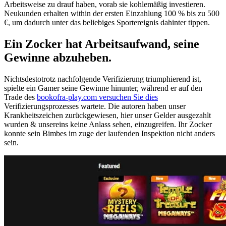
Arbeitsweise zu drauf haben, vorab sie kohlemäßig investieren.
Neukunden erhalten within der ersten Einzahlung 100 % bis zu 500
€, um dadurch unter das beliebiges Sportereignis dahinter tippen.
Ein Zocker hat Arbeitsaufwand, seine
Gewinne abzuheben.
Nichtsdestotrotz nachfolgende Verifizierung triumphierend ist,
spielte ein Gamer seine Gewinne hinunter, während er auf den
Trade des
bookofra-play.com versuchen Sie dies
Verifizierungsprozesses wartete. Die autoren haben unser
Krankheitszeichen zurückgewiesen, hier unser Gelder ausgezahlt
wurden & unsereins keine Anlass sehen, einzugreifen. Ihr Zocker
konnte sein Bimbes im zuge der laufenden Inspektion nicht anders
sein.