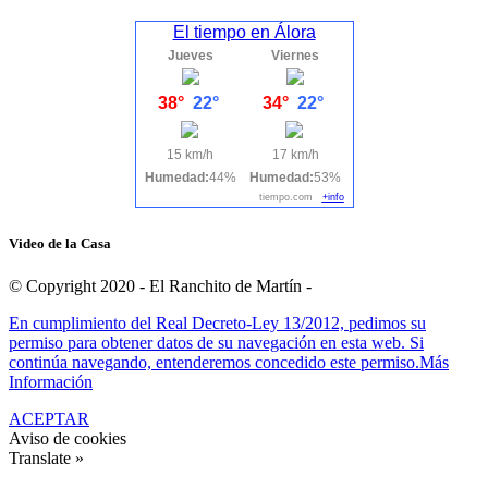
El tiempo en Álora
Jueves
Viernes
38°
22°
34°
22°
15 km/h
17 km/h
Humedad:
44%
Humedad:
53%
tiempo.com
+info
Video de la Casa
© Copyright 2020 - El Ranchito de Martín -
En cumplimiento del Real Decreto-Ley 13/2012, pedimos su
permiso para obtener datos de su navegación en esta web. Si
continúa navegando, entenderemos concedido este permiso.
Más
Información
ACEPTAR
Aviso de cookies
Translate »