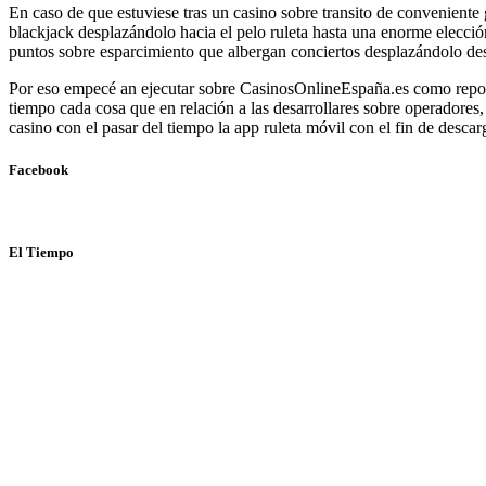
En caso de que estuviese tras un casino sobre transito de convenient
blackjack desplazándolo hacia el pelo ruleta hasta una enorme elecció
puntos sobre esparcimiento que albergan conciertos desplazándolo desp
Por eso empecé an ejecutar sobre CasinosOnlineEspaña.es como reporter
tiempo cada cosa que en relación a las desarrollares sobre operadores, 
casino con el pasar del tiempo la app ruleta móvil con el fin de desca
Facebook
El Tiempo