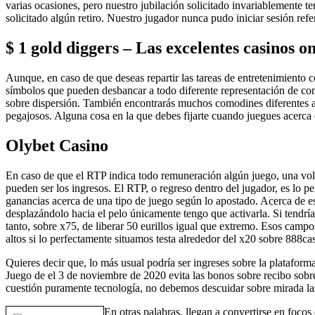
varias ocasiones, pero nuestro jubilación solicitado invariablemente 
solicitado algún retiro. Nuestro jugador nunca pudo iniciar sesión ref
$ 1 gold diggers – Las excelentes casinos on
Aunque, en caso de que deseas repartir las tareas de entretenimiento 
símbolos que pueden desbancar a todo diferente representación de com
sobre dispersión. También encontrarás muchos comodines diferentes 
pegajosos. Alguna cosa en la que debes fijarte cuando juegues acerca 
Olybet Casino
En caso de que el RTP indica todo remuneración algún juego, una vola
pueden ser los ingresos. El RTP, o regreso dentro del jugador, es lo p
ganancias acerca de una tipo de juego según lo apostado. Acerca de es
desplazándolo hacia el pelo únicamente tengo que activarla. Si tendrí­
tanto, sobre x75, de liberar 50 eurillos igual que extremo. Esos cam
altos si lo perfectamente situamos testa alrededor del x20 sobre 888ca
Quieres decir que, lo más usual podrí­a ser ingreses sobre la platafo
Juego de el 3 de noviembre de 2020 evita las bonos sobre recibo sobre c
cuestión puramente tecnología, no debemos descuidar sobre mirada las
En otras palabras, llegan a convertirse en focos