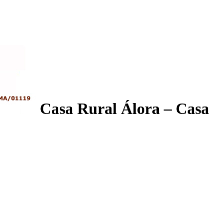
Casa Rural Álora – Casa