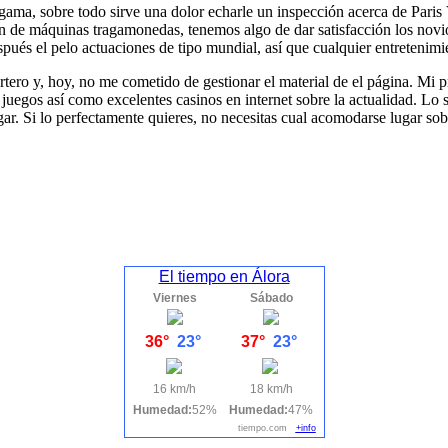
e gama, sobre todo sirve una dolor echarle un inspección acerca de Par
n de máquinas tragamonedas, tenemos algo de dar satisfacción los novios
ués el pelo actuaciones de tipo mundial, así que cualquier entretenimi
o y, hoy, no me cometido de gestionar el material de el página. Mi propi
juegos así­ como excelentes casinos en internet sobre la actualidad. Lo 
rgar. Si lo perfectamente quieres, no necesitas cual acomodarse lugar s
El tiempo en Álora
Viernes
Sábado
36°
23°
37°
23°
16 km/h
18 km/h
Humedad:
52%
Humedad:
47%
tiempo.com
+info