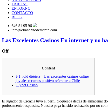
TARIFAS
ENTORNO
CONTACTO
BLOG
646 81 95 96
info@elranchitodemartin.com
Las Excelentes Casinos En internet y no h
Off
Content
$ 1 gold diggers – Las excelentes casinos online
joviales recursos positivo referente a Chile
Olybet Casino
El jugador de Croacia tuvo el perfil bloqueada detrás de almacenar do
profusamente respuestas. Nuestro paga ha sido rechazado por no coinc