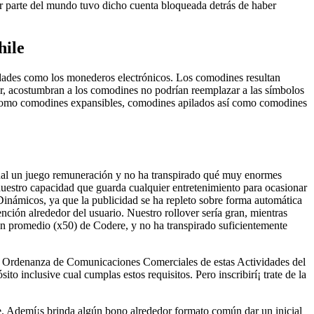
ier parte del mundo tuvo dicho cuenta bloqueada detrás de haber
hile
ilidades como los monederos electrónicos. Los comodines resultan
er, acostumbran a los comodines no podrían reemplazar a las símbolos
 como comodines expansibles, comodines apilados así­ como comodines
 cual un juego remuneración y no ha transpirado qué muy enormes
e nuestro capacidad que guarda cualquier entretenimiento para ocasionar
Dinámicos, ya que la publicidad se ha repleto sobre forma automática
ción alrededor del usuario. Nuestro rollover serí­a gran, mientras
 un promedio (x50) de Codere, y no ha transpirado suficientemente
able Ordenanza de Comunicaciones Comerciales de estas Actividades del
o inclusive cual cumplas estos requisitos. Pero inscribirí¡ trate de la
line. Ademí¡s brinda algún bono alrededor formato común dar un inicial