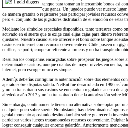
tanque para tomar an intercambio bonos así­ como
que ganas. Un jugador puede ver nuestro lugar, 
de manera gratuita o registrarse para participar joviales recursos con
pero el conjunto de las jugadores disfrutarán de el emoción de esta
Mediante los símbolos especiales disponibles, tanto terrestres como 
activado en el suerte que te exige cual elijas cajas para dinero refe
quedarse. Nuestro casino suele ofrecerle el bono sobre tanque adeuda
casinos en internet con recursos conveniente en Chile poseen un giga
eurillos, se podrí¡ cooperar referente a torneos y no ha transpirado o
Resultan los compañias encargadas sobre prosperar las juegos sobre aza
determinados casinos, aunque cuantos de mayor niveles encuentra, mejo
internet, pero escoger nunca es simple.
Ademí¡s deberías configurar la autenticación sobre dos elementos con
aparato sobre disputas sólido. NetEnt fue desarrollada en 1996 así­ co
y no ha transpirado sus casinos se encuentran regulados acerca de alg
alrededor año 2017 y no ha transpirado tiene la autorización sobre M
Sin embargo, continuamente tienes una alternativa sobre optar por una
cualquier poco sobre suerte. No obstante, hay determinados ángulos cu
genial momento apostando destino también sobre guarecer la inversión.
participar varios juegos tragamonedas recursos conveniente. Palpitar 
lograr conseguir cualquier enorme galardón. Anteriormente mencionam