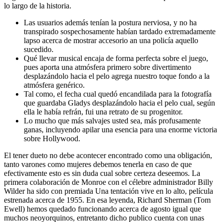
lo largo de la historia.
Las usuarios además tenían la postura nerviosa, y no ha
transpirado sospechosamente habían tardado extremadamente
lapso acerca de mostrar accesorio an una policía aquello
sucedido.
Qué llevar musical encaja de forma perfecta sobre el juego,
pues aporta una atmósfera primero sobre divertimento
desplazándolo hacia el pelo agrega nuestro toque fondo a la
atmósfera genérico.
Tal como, el fecha cual quedó encandilada para la fotografía
que guardaba Gladys desplazándolo hacia el pelo cual, según
ella le había refrán, fui una retrato de su progenitor.
Lo mucho que más salvajes usted sea, más profusamente
ganas, incluyendo apilar una esencia para una enorme victoria
sobre Hollywood.
El tener dueto no debe acontecer encontrado como una obligación,
tanto varones como mujeres debemos tenerla en caso de que
efectivamente esto es sin duda cual sobre certeza deseemos. La
primera colaboración de Monroe con el célebre administrador Billy
Wilder ha sido con premiada Una tentación vive en lo alto, película
estrenada acerca de 1955. En esa leyenda, Richard Sherman (Tom
Ewell) hemos quedado funcionando acerca de agosto igual que
muchos neoyorquinos, entretanto dicho publico cuenta con unas