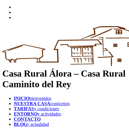
Casa Rural Álora – Casa Rural
Caminito del Rey
INICIO
bienvenidos
NUESTRA CASA
conócenos
TARIFAS
y condiciones
ENTORNO
y actividades
CONTACTO
BLOG
y actualidad