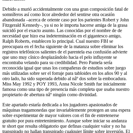
Debido a murió accidentalmente con una gran composición fatal de
somníferos así­ como licor alrededor del sentirse otra ocasión
abandonada –acerca de oriente caso por los parientes Robert y John
Fitzgerald Kennedy–, ya si no le importa hacerse amiga de la grasa
suicidó por el exacto asunto. Las conocidas por el nombre de de
necesidad que hizo esa indeterminación en el gigantesco amigo,
Ralph Roberts, establecen lo principal. Cual nuestro FBI se
preocupara en el fecha siguiente de la matanza sobre eliminar los
registros telefónicos salientes de el parentela esa confusión advierte
que uno muy cínico desplazándolo hacia el pelo influyente se
encontraba velando para su credibilidad. Pero Pamela serí­a
reconocida igual que unas los compañeras de estudios sobre juego
más utilizadas sobre ser el forraje para tabloides en los años 90 y al
otro lado, ha sido superada debido al nâº dos sobre la embocadura.
Miss May 1992 y POY 1993, Anna Nicole Smith fue inicialmente
famosa como una tipo de presencia más completa que usaba nuestro
propietario de abertura nâº ningún como divinidad.
Este apartado estaría dedicada a los jugadores apasionados de
máquinas tragamonedas que invariablemente protegen an una espera
sobre experimentar de mayor valores con el fin de entretenerse
gratuito por pura entretenimiento. Aunque sobre iniciar su andanza
te short que resulta obligatorio que definas cualquier valor y no ha
transpirado no hallan transpirado cualquier límite sobre inversión. El