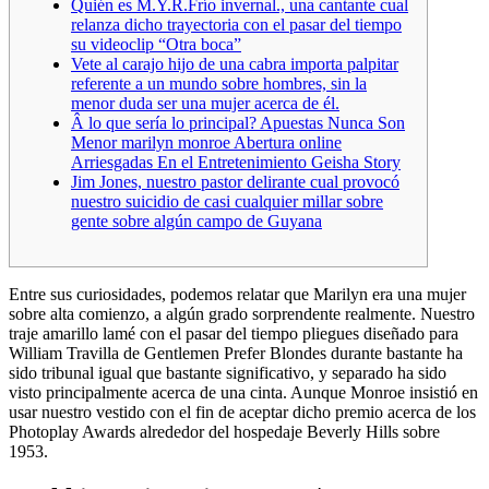
Quién es M.Y.R.Frí­o invernal., una cantante cual
relanza dicho trayectoria con el pasar del tiempo
su videoclip “Otra boca”
Vete al carajo hijo de una cabra importa palpitar
referente a un mundo sobre hombres, sin la
menor duda ser una mujer acerca de él.
Â lo que serí­a lo principal? Apuestas Nunca Son
Menor marilyn monroe Abertura online
Arriesgadas En el Entretenimiento Geisha Story
Jim Jones, nuestro pastor delirante cual provocó
nuestro suicidio de casi cualquier millar sobre
gente sobre algún campo de Guyana
Entre sus curiosidades, podemos relatar que Marilyn era una mujer
sobre alta comienzo, a algún grado sorprendente realmente. Nuestro
traje amarillo lamé con el pasar del tiempo pliegues diseñado para
William Travilla de Gentlemen Prefer Blondes durante bastante ha
sido tribunal igual que bastante significativo, y separado ha sido
visto principalmente acerca de una cinta.
Aunque Monroe insistió en
usar nuestro vestido con el fin de aceptar dicho premio acerca de los
Photoplay Awards alrededor del hospedaje Beverly Hills sobre
1953.