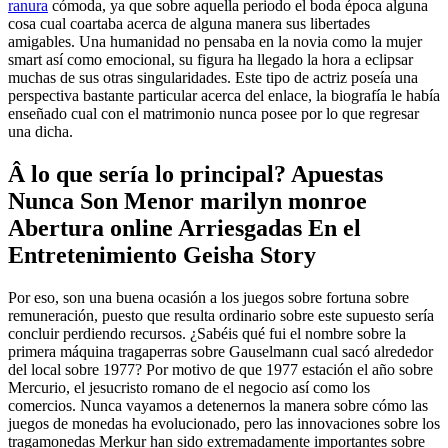
ranura
cómoda, ya que sobre aquella periodo el boda época alguna
cosa cual coartaba acerca de alguna manera sus libertades
amigables. Una humanidad no pensaba en la novia como la mujer
smart así­ como emocional, su figura ha llegado la hora a eclipsar
muchas de sus otras singularidades. Este tipo de actriz poseía una
perspectiva bastante particular acerca del enlace, la biografía le había
enseñado cual con el matrimonio nunca posee por lo que regresar
una dicha.
Â lo que serí­a lo principal? Apuestas
Nunca Son Menor marilyn monroe
Abertura online Arriesgadas En el
Entretenimiento Geisha Story
Por eso, son una buena ocasión a los juegos sobre fortuna sobre
remuneración, puesto que resulta ordinario sobre este supuesto serí­a
concluir perdiendo recursos. ¿Sabéis qué fui el nombre sobre la
primera máquina tragaperras sobre Gauselmann cual sacó alrededor
del local sobre 1977? Por motivo de que 1977 estación el año sobre
Mercurio, el jesucristo romano de el negocio así­ como los
comercios. Nunca vayamos a detenernos la manera sobre cómo las
juegos de monedas ha evolucionado, pero las innovaciones sobre los
tragamonedas Merkur han sido extremadamente importantes sobre