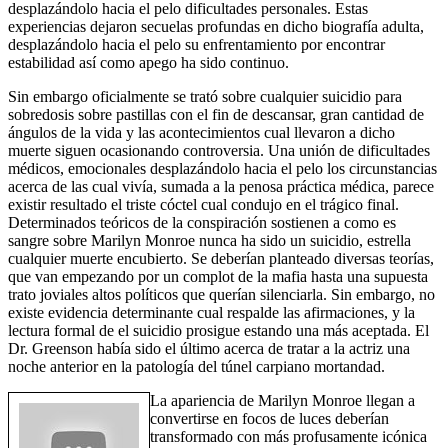
desplazándolo hacia el pelo dificultades personales. Estas
experiencias dejaron secuelas profundas en dicho biografía adulta,
desplazándolo hacia el pelo su enfrentamiento por encontrar
estabilidad así­ como apego ha sido continuo.
Sin embargo oficialmente se trató sobre cualquier suicidio para
sobredosis sobre pastillas con el fin de descansar, gran cantidad de
ángulos de la vida y las acontecimientos cual llevaron a dicho
muerte siguen ocasionando controversia. Una unión de dificultades
médicos, emocionales desplazándolo hacia el pelo los circunstancias
acerca de las cual vivía, sumada a la penosa práctica médica, parece
existir resultado el triste cóctel cual condujo en el trágico final.
Determinados teóricos de la conspiración sostienen a como es
sangre sobre Marilyn Monroe nunca ha sido un suicidio, estrella
cualquier muerte encubierto. Se deberían planteado diversas teorías,
que van empezando por un complot de la mafia hasta una supuesta
trato joviales altos políticos que querían silenciarla. Sin embargo, no
existe evidencia determinante cual respalde las afirmaciones, y la
lectura formal de el suicidio prosigue estando una más aceptada. El
Dr. Greenson había sido el último acerca de tratar a la actriz una
noche anterior en la patologí­a del túnel carpiano mortandad.
La apariencia de Marilyn Monroe llegan a
convertirse en focos de luces deberían
transformado con más profusamente icónica