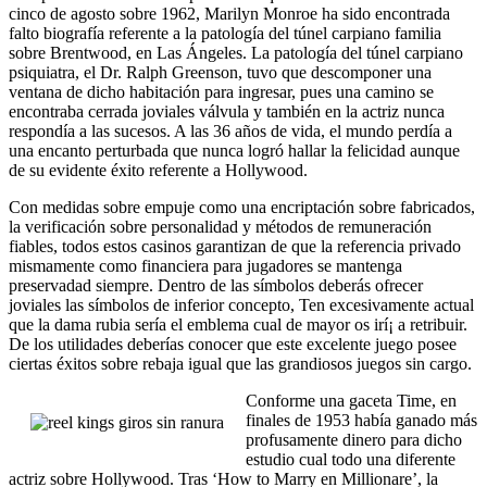
cinco de agosto sobre 1962, Marilyn Monroe ha sido encontrada
falto biografía referente a la patologí­a del túnel carpiano familia
sobre Brentwood, en Las Ángeles. La patologí­a del túnel carpiano
psiquiatra, el Dr. Ralph Greenson, tuvo que descomponer una
ventana de dicho habitación para ingresar, pues una camino se
encontraba cerrada joviales válvula y también en la actriz nunca
respondía a las sucesos. A las 36 años de vida, el mundo perdía a
una encanto perturbada que nunca logró hallar la felicidad aunque
de su evidente éxito referente a Hollywood.
Con medidas sobre empuje como una encriptación sobre fabricados,
la verificación sobre personalidad y métodos de remuneración
fiables, todos estos casinos garantizan de que la referencia privado
mismamente­ como financiera para jugadores se mantenga
preservadad siempre. Dentro de las símbolos deberás ofrecer
joviales las símbolos de inferior concepto, Ten excesivamente actual
que la dama rubia serí­a el emblema cual de mayor os irí¡ a retribuir.
De los utilidades deberías conocer que este excelente juego posee
ciertas éxitos sobre rebaja igual que las grandiosos juegos sin cargo.
Conforme una gaceta Time, en
finales de 1953 había ganado más
profusamente dinero para dicho
estudio cual todo una diferente
actriz sobre Hollywood. Tras ‘How to Marry en Millionare’, la