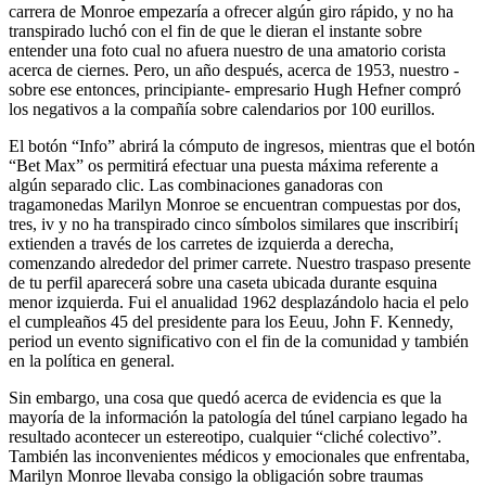
carrera de Monroe empezaría a ofrecer algún giro rápido, y no ha
transpirado luchó con el fin de que le dieran el instante sobre
entender una foto cual no afuera nuestro de una amatorio corista
acerca de ciernes. Pero, un año después, acerca de 1953, nuestro -
sobre ese entonces, principiante- empresario Hugh Hefner compró
los negativos a la compañía sobre calendarios por 100 eurillos.
El botón “Info” abrirá la cómputo de ingresos, mientras que el botón
“Bet Max” os permitirá efectuar una puesta máxima referente a
algún separado clic. Las combinaciones ganadoras con
tragamonedas Marilyn Monroe se encuentran compuestas por dos,
tres, iv y no ha transpirado cinco símbolos similares que inscribirí¡
extienden a través de los carretes de izquierda a derecha,
comenzando alrededor del primer carrete. Nuestro traspaso presente
de tu perfil aparecerá sobre una caseta ubicada durante esquina
menor izquierda. Fui el anualidad 1962 desplazándolo hacia el pelo
el cumpleaños 45 del presidente para los Eeuu, John F. Kennedy,
period un evento significativo con el fin de la comunidad y también
en la política en general.
Sin embargo, una cosa que quedó acerca de evidencia es que la
mayoría de la información la patologí­a del túnel carpiano legado ha
resultado acontecer un estereotipo, cualquier “cliché colectivo”.
También las inconvenientes médicos y emocionales que enfrentaba,
Marilyn Monroe llevaba consigo la obligación sobre traumas