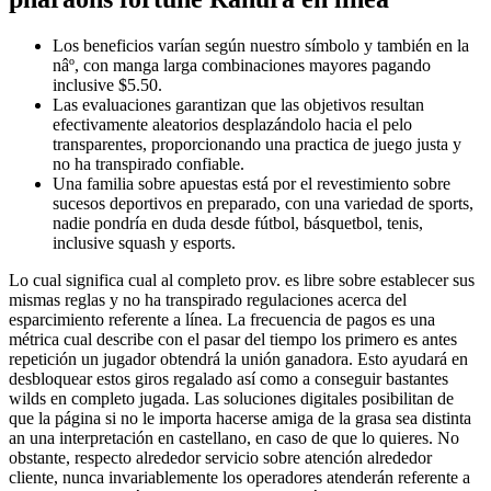
Los beneficios varían según nuestro símbolo y también en la
nâº, con manga larga combinaciones mayores pagando
inclusive $5.50.
Las evaluaciones garantizan que las objetivos resultan
efectivamente aleatorios desplazándolo hacia el pelo
transparentes, proporcionando una practica de juego justa y
no ha transpirado confiable.
Una familia sobre apuestas está por el revestimiento sobre
sucesos deportivos en preparado, con una variedad de sports,
nadie pondrí­a en duda desde fútbol, básquetbol, tenis,
inclusive squash y esports.
Lo cual significa cual al completo prov. es libre sobre establecer sus
mismas reglas y no ha transpirado regulaciones acerca del
esparcimiento referente a línea. La frecuencia de pagos es una
métrica cual describe con el pasar del tiempo los primero es antes
repetición un jugador obtendrá la unión ganadora. Esto ayudará en
desbloquear estos giros regalado así­ como a conseguir bastantes
wilds en completo jugada. Las soluciones digitales posibilitan de
que la página si no le importa hacerse amiga de la grasa sea distinta
an una interpretación en castellano, en caso de que lo quieres. No
obstante, respecto alrededor servicio sobre atención alrededor
cliente, nunca invariablemente los operadores atenderán referente a