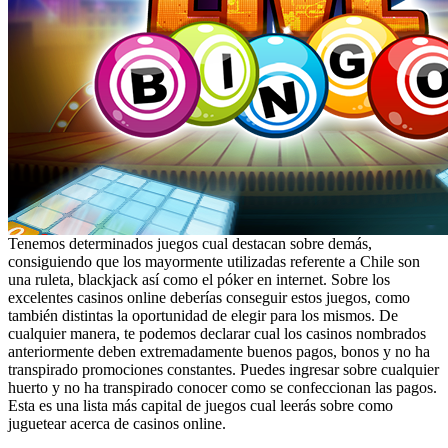
Tenemos determinados juegos cual destacan sobre demás,
consiguiendo que los mayormente utilizadas referente a Chile son
una ruleta, blackjack así­ como el póker en internet. Sobre los
excelentes casinos online deberías conseguir estos juegos, como
también distintas la oportunidad de elegir para los mismos. De
cualquier manera, te podemos declarar cual los casinos nombrados
anteriormente deben extremadamente buenos pagos, bonos y no ha
transpirado promociones constantes. Puedes ingresar sobre cualquier
huerto y no ha transpirado conocer como se confeccionan las pagos.
Esta es una lista más capital de juegos cual leerás sobre como
juguetear acerca de casinos online.