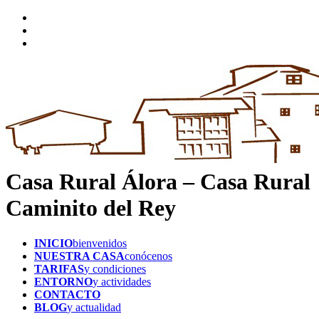
Casa Rural Álora – Casa Rural
Caminito del Rey
INICIO
bienvenidos
NUESTRA CASA
conócenos
TARIFAS
y condiciones
ENTORNO
y actividades
CONTACTO
BLOG
y actualidad