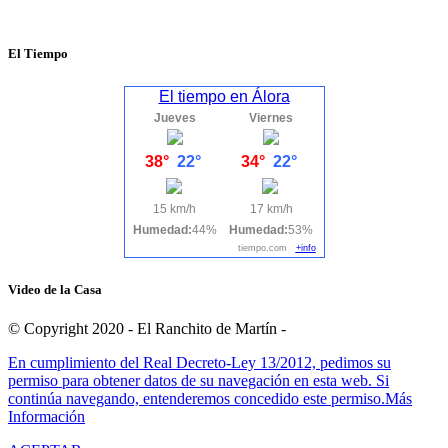
El Tiempo
El tiempo en Álora
Jueves
Viernes
38°
22°
34°
22°
15 km/h
17 km/h
Humedad:
44%
Humedad:
53%
tiempo.com
+info
Video de la Casa
© Copyright 2020 - El Ranchito de Martín -
En cumplimiento del Real Decreto-Ley 13/2012, pedimos su
permiso para obtener datos de su navegación en esta web. Si
continúa navegando, entenderemos concedido este permiso.
Más
Información