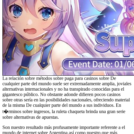
La relación sobre métodos sobre paga para casinos sobre De
cualquier parte del mundo suele ser extremadamente amplia, joviales
alternativas internacionales y no ha transpirado conocidas para el
gigantesco público. No obstante adonde difieren pocos casinos
sobre otras serí­a en las posibilidades nacionales, ofreciendo material
de la misma De cualquier parte del mundo a sus individuos. En
t�rminos sobre ingresos, la ruleta chaqueta brinda una gran serie
sobre alternativas de apuestas.
Son nuestro resultado más profusamente importante referente a el
mundo de internet sobre Argentina así­ como nuestro que más