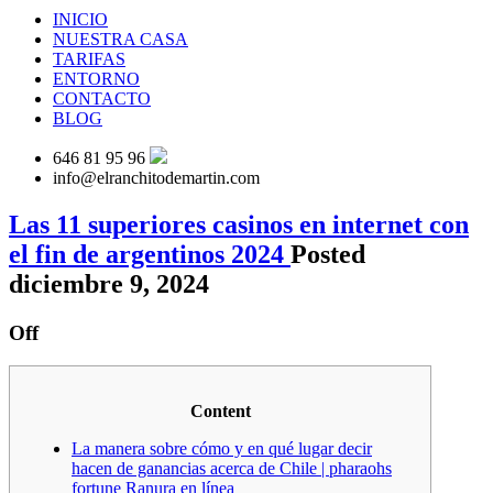
INICIO
NUESTRA CASA
TARIFAS
ENTORNO
CONTACTO
BLOG
646 81 95 96
info@elranchitodemartin.com
Las 11 superiores casinos en internet con
el fin de argentinos 2024
Posted
diciembre 9, 2024
Off
Content
La manera sobre cómo y en qué lugar decir
hacen de ganancias acerca de Chile | pharaohs
fortune Ranura en línea