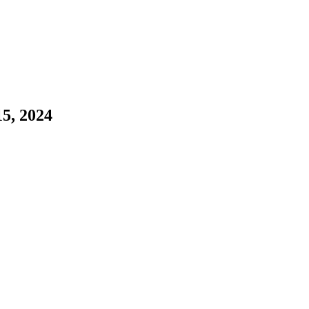
15, 2024