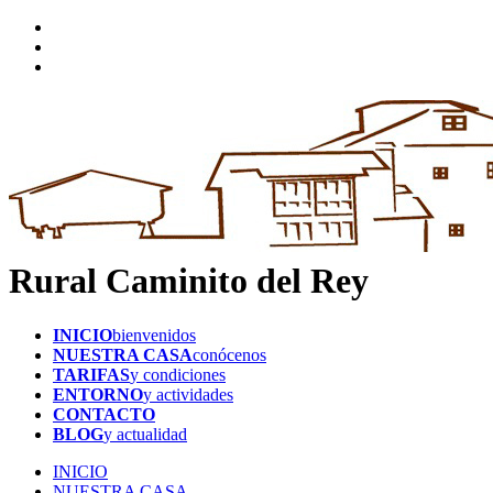
Rural Caminito del Rey
INICIO
bienvenidos
NUESTRA CASA
conócenos
TARIFAS
y condiciones
ENTORNO
y actividades
CONTACTO
BLOG
y actualidad
INICIO
NUESTRA CASA