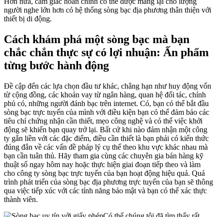
Hơn nữa, cảm giác hoàn chỉnh có thể được mang lại cho lượng
người nghe lớn hơn có hệ thống sòng bạc địa phương thân thiện với
thiết bị di động.
Cách khám phá một sòng bạc mà bạn
chắc chắn thực sự có lợi nhuận: Ấn phẩm
từng bước hành động
Đề cập đến các lựa chọn đầu tư khác, chẳng hạn như huy động vốn
từ cộng đồng, các khoản vay từ ngân hàng, quan hệ đối tác, chính
phủ có, những người đánh bạc trên internet. Có, bạn có thể bắt đầu
sòng bạc trực tuyến của mình với điều kiện bạn có thể đảm bảo các
tiêu chí chứng nhận cần thiết, mẹo công nghệ và có thể việc khởi
động sẽ khiến bạn quay trở lại. Bất cứ khi nào đảm nhận một công
ty gắn liền với các đặc điểm, điều cần thiết là bạn phải có kiến ​​thức
đúng đắn về các vấn đề pháp lý cụ thể theo khu vực khác nhau mà
bạn cần tuân thủ. Hãy tham gia cùng các chuyên gia bán hàng kỹ
thuật số ngay hôm nay hoặc thực hiện giai đoạn tiếp theo và làm
cho công ty sòng bạc trực tuyến của bạn hoạt động hiệu quả. Quá
trình phát triển của sòng bạc địa phương trực tuyến của bạn sẽ thông
qua việc tiếp xúc với các tính năng bảo mật và bạn có thể xác thực
thành viên.
Có thể chúng tôi đã tìm thấy rất