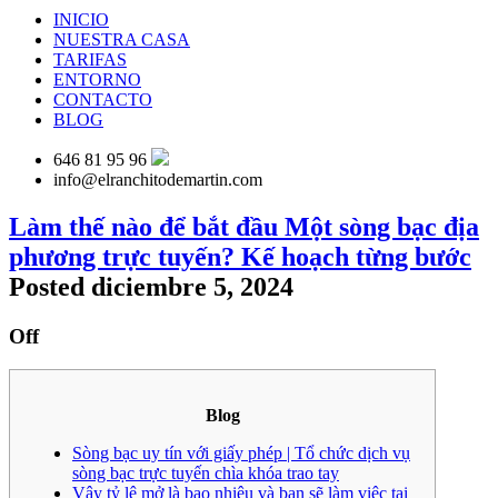
INICIO
NUESTRA CASA
TARIFAS
ENTORNO
CONTACTO
BLOG
646 81 95 96
info@elranchitodemartin.com
Làm thế nào để bắt đầu Một sòng bạc địa
phương trực tuyến? Kế hoạch từng bước
Posted diciembre 5, 2024
Off
Blog
Sòng bạc uy tín với giấy phép | Tổ chức dịch vụ
sòng bạc trực tuyến chìa khóa trao tay
Vậy tỷ lệ mở là bao nhiêu và bạn sẽ làm việc tại