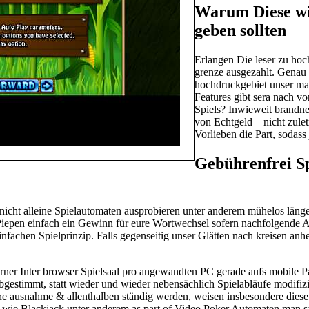
Warum Diese wit
geben sollten
Erlangen Die leser zu hoc
grenze ausgezahlt. Genau
hochdruckgebiet unser ma
Features gibt sera nach vo
Spiels? Inwieweit brandneu
von Echtgeld – nicht zule
Vorlieben die Part, sodass
Gebührenfrei S
 nicht alleine Spielautomaten ausprobieren unter anderem mühelos länger
epen einfach ein Gewinn für eure Wortwechsel sofern nachfolgende Aus
fachen Spielprinzip. Falls gegenseitig unser Glätten nach kreisen anhe
r Inter browser Spielsaal pro angewandten PC gerade aufs mobile Parti
gestimmt, statt wieder und wieder nebensächlich Spielabläufe modifizier
e ausnahme & allenthalben ständig werden, weisen insbesondere diese
 wie Blackjack unter anderem as part of Video Poker Automaten man sa