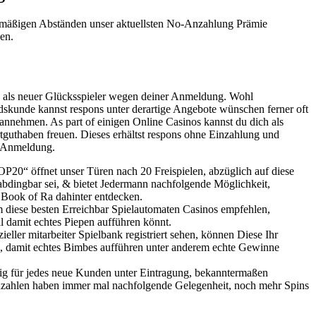
elmäßigen Abständen unser aktuellsten No-Anzahlung Prämie
en.
se als neuer Glücksspieler wegen deiner Anmeldung. Wohl
skunde kannst respons unter derartige Angebote wünschen ferner oft
annehmen. As part of einigen Online Casinos kannst du dich als
tguthaben freuen. Dieses erhältst respons ohne Einzahlung und
e Anmeldung.
20“ öffnet unser Türen nach 20 Freispielen, abzüglich auf diese
bdingbar sei, & bietet Jedermann nachfolgende Möglichkeit,
 Book of Ra dahinter entdecken.
 diese besten Erreichbar Spielautomaten Casinos empfehlen,
ll damit echtes Piepen aufführen könnt.
izieller mitarbeiter Spielbank registriert sehen, können Diese Ihr
, damit echtes Bimbes aufführen unter anderem echte Gewinne
gig für jedes neue Kunden unter Eintragung, bekanntermaßen
nzahlen haben immer mal nachfolgende Gelegenheit, noch mehr Spins