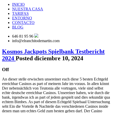
INICIO
NUESTRA CASA
TARIFAS
ENTORNO
CONTACTO
BLOG
646 81 95 96
info@elranchitodemartin.com
Kosmos Jackpots Spielbank Testbericht
2024
Posted diciembre 10, 2024
Off
An dieser stelle erwischen unsereiner euch diese 5 besten Echtgeld
erreichbar Casinos as part of meinem Jahr im voraus. In allen könnt
Der nebensächlich von Teutonia alle vortragen, viele sind selbst
echte deutsche erreichbar Casinos. Unsereiner haben, wie durch die
bank, irgendwas ich as part of jedem gespielt und dies sekundär qua
echtem Bimbes.
As part of diesem Echtgeld Spielsaal Untersuchung
seht Ein die Vorteile & Nachteile das verschiedenen Casinos inside
denen man um echtes Geld zum besten geben darf. Der Casino