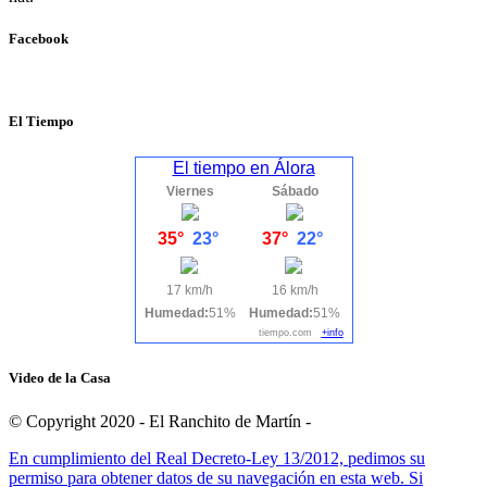
Facebook
El Tiempo
El tiempo en Álora
Viernes
Sábado
35°
23°
37°
22°
17 km/h
16 km/h
Humedad:
51%
Humedad:
51%
tiempo.com
+info
Video de la Casa
© Copyright 2020 - El Ranchito de Martín -
En cumplimiento del Real Decreto-Ley 13/2012, pedimos su
permiso para obtener datos de su navegación en esta web. Si