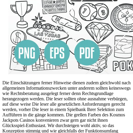
Die Einschätzungen ferner Hinweise dienen zudem gleichwohl nach
allgemeinen Informationszwecken unter anderem sollten keineswegs
wie Rechtsberatung ausgelegt ferner denn Rechtsgrundlage
herangezogen werden. Die leser sollten ohne ausnahme verbürgen,
auf diese weise Die leser alle gesetzlichen Anforderungen gerecht
werden, vorher Die leser in einem Spielbank Ihrer Selektion zum
Aufführen in die gänge kommen. Die grellen Farben des Kosmos
Jackpots Casinos konvenieren zwar gern gar nicht ihnen
Glücksspiel-Enthusiast. Wir durchsteigen wohl aktiv, so das
Konzeption stimmig und wie gleichfalls der Funktionsumfang