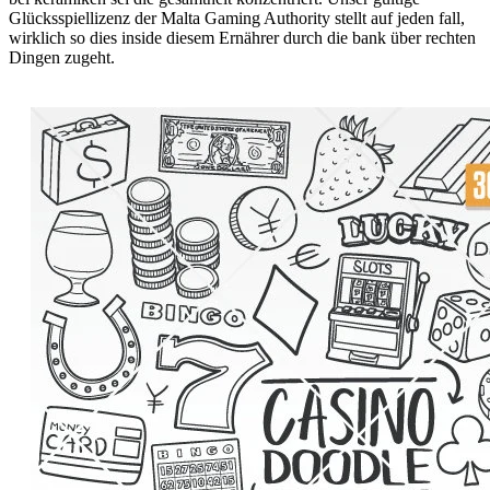
Glücksspiellizenz der Malta Gaming Authority stellt auf jeden fall,
wirklich so dies inside diesem Ernährer durch die bank über rechten
Dingen zugeht.