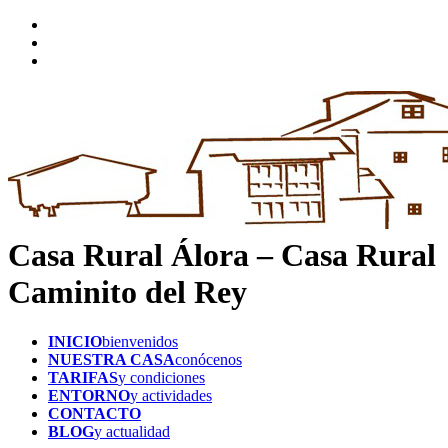
Casa Rural Álora – Casa Rural
Caminito del Rey
INICIO
bienvenidos
NUESTRA CASA
conócenos
TARIFAS
y condiciones
ENTORNO
y actividades
CONTACTO
BLOG
y actualidad