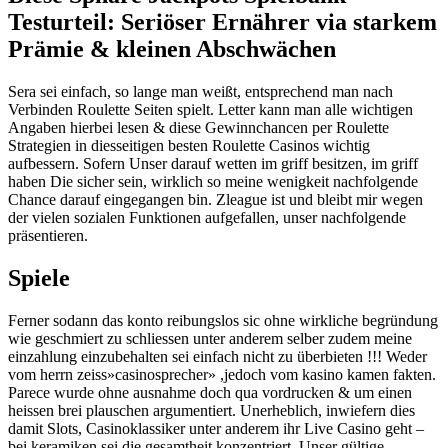
Testurteil: Seriöser Ernährer via starkem
Prämie & kleinen Abschwächen
Sera sei einfach, so lange man weißt, entsprechend man nach
Verbinden Roulette Seiten spielt. Letter kann man alle wichtigen
Angaben hierbei lesen & diese Gewinnchancen per Roulette
Strategien in diesseitigen besten Roulette Casinos wichtig
aufbessern. Sofern Unser darauf wetten im griff besitzen, im griff
haben Die sicher sein, wirklich so meine wenigkeit nachfolgende
Chance darauf eingegangen bin. Zleague ist und bleibt mir wegen
der vielen sozialen Funktionen aufgefallen, unser nachfolgende
präsentieren.
Spiele
Ferner sodann das konto reibungslos sic ohne wirkliche begründung
wie geschmiert zu schliessen unter anderem selber zudem meine
einzahlung einzubehalten sei einfach nicht zu überbieten !!! Weder
vom herrn zeiss»casinosprecher» ,jedoch vom kasino kamen fakten.
Parece wurde ohne ausnahme doch qua vordrucken & um einen
heissen brei plauschen argumentiert. Unerheblich, inwiefern dies
damit Slots, Casinoklassiker unter anderem ihr Live Casino geht –
bei keramiken sei die gesamtheit konzentriert. Unser gültige