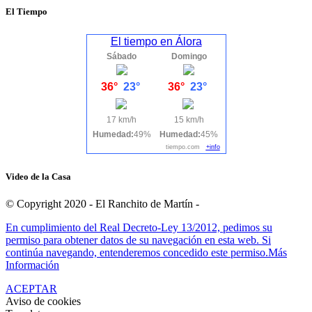
El Tiempo
El tiempo en Álora
Sábado
Domingo
36°
23°
36°
23°
17 km/h
15 km/h
Humedad:
49%
Humedad:
45%
tiempo.com
+info
Video de la Casa
© Copyright 2020 - El Ranchito de Martín -
En cumplimiento del Real Decreto-Ley 13/2012, pedimos su
permiso para obtener datos de su navegación en esta web. Si
continúa navegando, entenderemos concedido este permiso.
Más
Información
ACEPTAR
Aviso de cookies