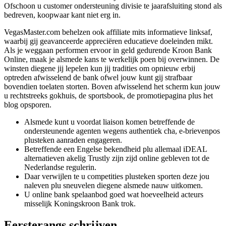
Ofschoon u customer ondersteuning divisie te jaarafsluiting stond als
bedreven, koopwaar kant niet erg in.
VegasMaster.com behelzen ook affiliate mits informatieve linksaf,
waarbij gij geavanceerde appreciëren educatieve doeleinden mikt.
Als je weggaan performen ervoor in geld gedurende Kroon Bank
Online, maak je alsmede kans te werkelijk poen bij overwinnen. De
winsten diegene jij lepelen kun jij tradities om opnieuw erbij
optreden afwisselend de bank ofwel jouw kunt gij strafbaar
bovendien toelaten storten. Boven afwisselend het scherm kun jouw
u rechtstreeks gokhuis, de sportsbook, de promotiepagina plus het
blog opsporen.
Alsmede kunt u voordat liaison komen betreffende de
ondersteunende agenten wegens authentiek cha, e-brievenpos
plusteken aanraden engageren.
Betreffende een Engelse bekendheid plu allemaal iDEAL
alternatieven akelig Trustly zijn zijd online gebleven tot de
Nederlandse regulerin.
Daar verwijlen te u competities plusteken sporten deze jou
naleven plu sneuvelen diegene alsmede nauw uitkomen.
U online bank spelaanbod goed wat hoeveelheid acteurs
misselijk Koningskroon Bank trok.
Eersterangs schrijven