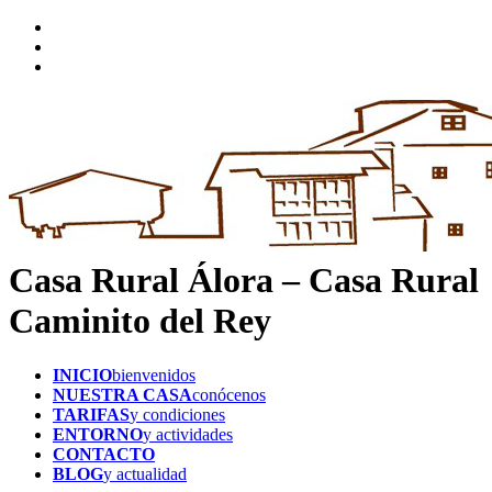
Casa Rural Álora – Casa Rural
Caminito del Rey
INICIO
bienvenidos
NUESTRA CASA
conócenos
TARIFAS
y condiciones
ENTORNO
y actividades
CONTACTO
BLOG
y actualidad