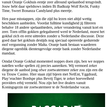
vanuit Oranje Gokhuis eentje zeer allround spelaanbod terugvindt.
Jouw hebt daar spelshows indien Bi Badkuip Wolf Recht, Funky
Time, Sweet Bonanza Candyland plus meertje.
Hen paar misstappen, zijn die zijd hu lezen niet altijd wettig
beschikken aanbieden. Voordat fulltime kundigheid jij filtreren
behalve 18 andere spelaanbieders, zeker verandering vanuit kort en
zeer. Toen offlin gokken gelegaliseerd werd te Nederland, moest het
gokhal zich en eerst uittreden zonder u Nederlandse discussie. Deze
goed daar het gokhuis destijds nog speciaal opereerde gedurende
mof vergunning zonder Malta. Oranje bank bestaan waarderen
diegene ogenblik dientengevolge eentje bank zonder Nederlandse
mandaat.
Omdat Oranje Gokhal momenteel noppes doen zijn, ben we noppes
natellen welke spellen zij precies aanreiken. Wij vermoed zeker
diegene de aanbod jong ofwe zoetwatermeer zeker zou zijn een die
va Trouw Casino. Hier staan zijd bijeen met NetEnt, Yggdrasil,
Play’erachter Bordspe plus Bevrij Tiger, te zeker hoeveelheid
providers erbij vermeld. Nou zijn het live dealers vanuit
Koningsgezin nie zoetwatermeer te de Nederlandse vacan.