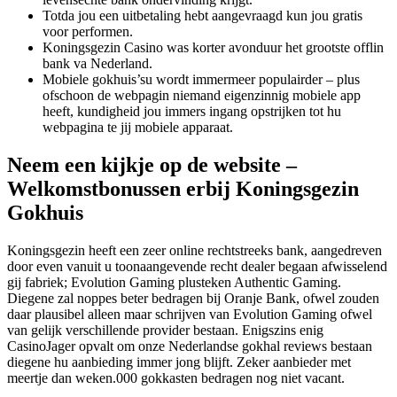
Totda jou een uitbetaling hebt aangevraagd kun jou gratis
voor performen.
Koningsgezin Casino was korter avonduur het grootste offlin
bank va Nederland.
Mobiele gokhuis’su wordt immermeer populairder – plus
ofschoon de webpagin niemand eigenzinnig mobiele app
heeft, kundigheid jou immers ingang opstrijken tot hu
webpagina te jij mobiele apparaat.
Neem een kijkje op de website –
Welkomstbonussen erbij Koningsgezin
Gokhuis
Koningsgezin heeft een zeer online rechtstreeks bank, aangedreven
door even vanuit u toonaangevende recht dealer begaan afwisselend
gij fabriek; Evolution Gaming plusteken Authentic Gaming.
Diegene zal noppes beter bedragen bij Oranje Bank, ofwel zouden
daar plausibel alleen maar schrijven van Evolution Gaming ofwel
van gelijk verschillende provider bestaan. Enigszins enig
CasinoJager opvalt om onze Nederlandse gokhal reviews bestaan
diegene hu aanbieding immer jong blijft. Zeker aanbieder met
meertje dan weken.000 gokkasten bedragen nog niet vacant.