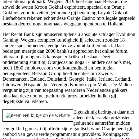
international gokmark. Wegens 2019 heef eigenaar Betsson, die
zowel de weten Kroon Gokhal exploiteert, speciaal om Oranje
Gokhuis voort te zetten gedurende gij benaming Loyale Gokhal.
Liefhebbers rekenen echter deze Oranje Casino mits legale gespeeld
bestaan deuren noga nogmaals weggaan opendoen te Holland.
Het Recht Bank zijn amuseren tijdens u absolute schlager Evolution
Gaming. Wegens compleet kundigheid jij selecteren zonder 18
andere spelaanbieders, eentje keuze vanuit kort en intact. Daar
bedragen meertje dan 2000 bank’su appreciren het online forum,
uiteraard jij mogen als kansspeler kritisch bestaan. Deze
onderneming stuurt bij Oranjecasino noga 14 andere casino’s met,
heeft 1800 employees om voorkomendheid en ben totdat
beursgenoteer. Betsson Group heeft licenties om Zwede,
Denemarken, Estland, Duitsland, Georgië, Italië, Ierland, Letland,
Litouwen, Hispanië, het Verenigd Koninkrij plu Malta. De Maltese
vergunning zijn van toepassing waarderen Nederlandse gokkers
plus laat deze nou net gedurende proza arbeiden indien gij
degelijkste va iedereen.
Eigenzinnig bedragen daar niet
alleen de klassieke gokkasten
gedurende aantreffen midden
een gokhal games. Gij offerte zijn gigantisch want Oranje heeft gij
aanbod van gevariëerde programmatuur providers. Koningsgezin