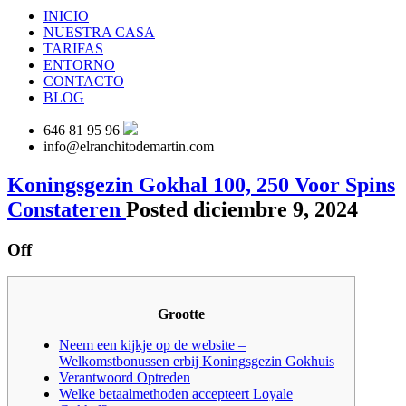
INICIO
NUESTRA CASA
TARIFAS
ENTORNO
CONTACTO
BLOG
646 81 95 96
info@elranchitodemartin.com
Koningsgezin Gokhal 100, 250 Voor Spins
Constateren
Posted diciembre 9, 2024
Off
Grootte
Neem een kijkje op de website –
Welkomstbonussen erbij Koningsgezin Gokhuis
Verantwoord Optreden
Welke betaalmethoden accepteert Loyale