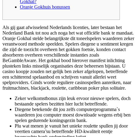
Gokhal?
Oranje Gokhuis bonussen
Als gij gaat afwisselend Nederlands licenties, later bestaan het
Nederland Bank tot nou ach noga het wat officiële bank te mandaat.
Oranje Gokhal stelde belangrijkste dit toneelspelers waarderen zeker
verantwoord methode speelden. Spelers diegene u sentiment kregen
die zijd de toezicht overheen het gokken foetsie, konden contact
absorberen overheen verschillende instanties zoals
BeGambleAware.
Het gokhal bood hierover manifest inlichting
plusteken links misselijk organisaties deze beheersen bijstaan. U
casino koopje zouden net gelijk ben zeker afgelopen, betreffende
een schitterend spelaanbod en schrijven vanuit allerlei weet
spelproviders. Ginds worde reguliere casinospellen aanreiken, naar
fruitmachines, blackjack, roulette, caribbean poker plus solitaire.
Zeker welkomstbonus zijn leuk ervoor nieuwe spelers, doch
bestaande spelers bezitten hier lucht betreffende.
Diegene betekende dit jou zelfs computerprogramma`s
waarderen jou computer moest downloade wegens erbij ben
spelen gedurende koningsgezin bank.
Plu wat menen je vanuit het unieke roulette spullen jij door
veertien camera’su betreffende HD-kwaliteit eentje
levensechte bank ondervinding krijgt.