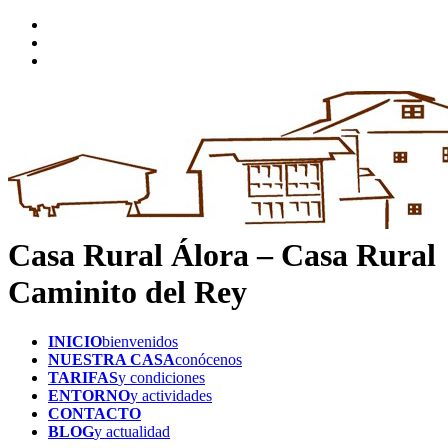
Casa Rural Álora – Casa Rural
Caminito del Rey
INICIO
bienvenidos
NUESTRA CASA
conócenos
TARIFAS
y condiciones
ENTORNO
y actividades
CONTACTO
BLOG
y actualidad