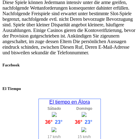
Diese Spiele können Jedermann intensiv unter die arme greifen,
nachfolgende Wettanforderungen konsequenter dahinter erfüllen.
Nachfolgende Freispiele sind erwartet unter bestimmte Slot-Spiele
begrenzt, nachfolgende evtl. nicht Deren bevorzugte Bevorzugung
sind. Spiele über kleiner Disparität angebot kleinere, häufigere
Auszahlungen. Einige Casinos gieren die Kontoverifizierung, bevor
der Provision gutgeschrieben ist. Ankündigen Sie zigeunern
angeschaltet, im zuge dessen Eltern Die persönlichen Aussagen
eindruck schinden, zwischen Diesen Ruf, Deren E-Mail-Adresse
und bisweilen sekundär die Telefonnummer.
Facebook
El Tiempo
El tiempo en Álora
Sábado
Domingo
36°
23°
36°
23°
17 km/h
15 km/h