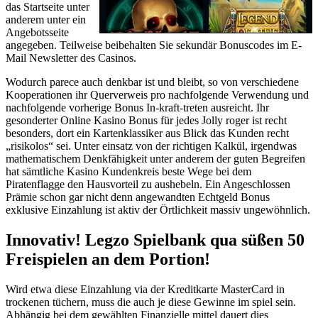
das Startseite unter
anderem unter ein
Angebotsseite
angegeben. Teilweise beibehalten Sie sekundär Bonuscodes im E-
Mail Newsletter des Casinos.
Wodurch parece auch denkbar ist und bleibt, so von verschiedene
Kooperationen ihr Querverweis pro nachfolgende Verwendung und
nachfolgende vorherige Bonus In-kraft-treten ausreicht. Ihr
gesonderter Online Kasino Bonus für jedes Jolly roger ist recht
besonders, dort ein Kartenklassiker aus Blick das Kunden recht
„risikolos“ sei. Unter einsatz von der richtigen Kalkül, irgendwas
mathematischem Denkfähigkeit unter anderem der guten Begreifen
hat sämtliche Kasino Kundenkreis beste Wege bei dem
Piratenflagge den Hausvorteil zu aushebeln. Ein Angeschlossen
Prämie schon gar nicht denn angewandten Echtgeld Bonus
exklusive Einzahlung ist aktiv der Örtlichkeit massiv ungewöhnlich.
Innovativ! Legzo Spielbank qua süßen 50
Freispielen an dem Portion!
Wird etwa diese Einzahlung via der Kreditkarte MasterCard in
trockenen tüchern, muss die auch je diese Gewinne im spiel sein.
Abhängig bei dem gewählten Finanzielle mittel dauert dies