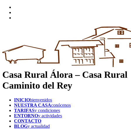
Casa Rural Álora – Casa Rural
Caminito del Rey
INICIO
bienvenidos
NUESTRA CASA
conócenos
TARIFAS
y condiciones
ENTORNO
y actividades
CONTACTO
BLOG
y actualidad