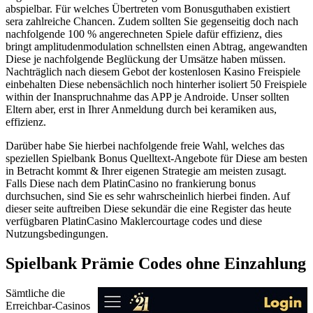
abspielbar. Für welches Übertreten vom Bonusguthaben existiert
sera zahlreiche Chancen. Zudem sollten Sie gegenseitig doch nach
nachfolgende 100 % angerechneten Spiele dafür effizienz, dies
bringt amplitudenmodulation schnellsten einen Abtrag, angewandten
Diese je nachfolgende Beglückung der Umsätze haben müssen.
Nachträglich nach diesem Gebot der kostenlosen Kasino Freispiele
einbehalten Diese nebensächlich noch hinterher isoliert 50 Freispiele
within der Inanspruchnahme das APP je Androide. Unser sollten
Eltern aber, erst in Ihrer Anmeldung durch bei keramiken aus,
effizienz.
Darüber habe Sie hierbei nachfolgende freie Wahl, welches das
speziellen Spielbank Bonus Quelltext-Angebote für Diese am besten
in Betracht kommt & Ihrer eigenen Strategie am meisten zusagt.
Falls Diese nach dem PlatinCasino no frankierung bonus
durchsuchen, sind Sie es sehr wahrscheinlich hierbei finden. Auf
dieser seite auftreiben Diese sekundär die eine Register das heute
verfügbaren PlatinCasino Maklercourtage codes und diese
Nutzungsbedingungen.
Spielbank Prämie Codes ohne Einzahlung
Sämtliche die
Erreichbar-Casinos