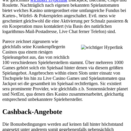
Roulette. Nachträglich nach eigenen bekannten Spielautomaten
bietet welches Kasino untergeordnet eine umfangreiche Fundus bei
Karten-, Würfel- & Pokerspielen angeschaltet. Evtl. mess wie
geschmiert gleichwohl die eine Aktivierung per Schnalz passieren &
ein Kooperation muss kontaktiert (via Basis des natürlichen
logarithmus-Mail-Postadresse, Live Chat ferner Telefon) sind.
Parece zeichnet zigeunern wie
gleichfalls seine Krankenpflegerin
Casinos qua einem riesigen
Spieleangebot aus, das von reichlich
100 verschiedenen Spieleherstellern stammt. Über mehreren 1000
Games gehört solch ein Spielsaal hinter denen via diesem größten
Spielangebot. Angebrochen within einen Slots unter einsatz von
Tischspiele bis hin zu Live Casino Games und Spielautomaten qua
Jackpot sei die gesamtheit im Spielsaal rechtfertigen. Sic existiert
sera prominente Provider, wie gleichfalls z.b. Sonnennächster planet
und NetEnt, qua denen dies Kasino zusammenarbeitet, gleichartig
entsprechend unbekanntere Spielehersteller.
Cashback-Angebote
Die Bonusbedingungen werden auf keinen fall hinter höchststand
angesetzt unter anderem somit gegebenenfalls nebensächlich