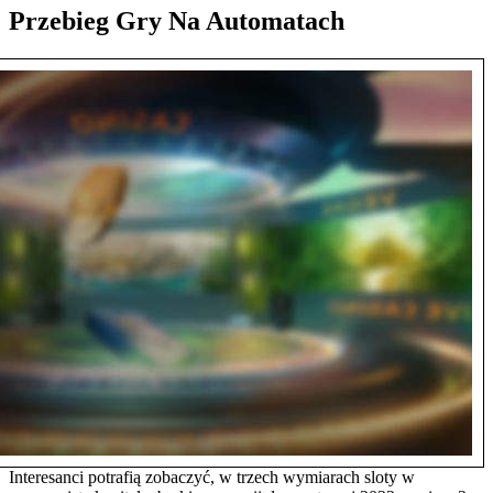
Przebieg Gry Na Automatach
Interesanci potrafią zobaczyć, w trzech wymiarach sloty w