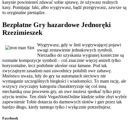
kasynie powinieneś zdawać sobie sprawę, że używasz realnych
kasy. Pomijając fakt, albo wygrywasz, bądź przegrywasz, zawsze są
to oryginalne pieniądze.
Bezpłatne Gry hazardowe Jednoręki
Rzezimieszek
Wygrywasz, gdy w linii wygrywającej pojawi
uwagi zestawienie jednakowych symboli.
Nierzadko do uzyskania wygranej konieczne są
rozmaite kompozycje symboli – coś znacznie więcej aniżeli tylko
horyzontalne, lecz podobnie ukośne oraz łamane. Pod tak
zwyczajnym zasadom nasi zawodnicy polubili owe zabawę.
Mnóstwo uważa, hdy do gry na automatach sieciowy nie
wymaganie szczególnych biegłości i wiadomości. To mam rację, ale
wszyscy zwyczajny kategoria charakteryzuje się coś inną
mechaniką oraz procesem gry, an owe możesz spotkać tylko przy
użyciu testów. Ten zbiór VegasSlotsOnline kładzie sobie zbyt wybór
zapewnienie Tobie dotarcia do darmowych slotów i gier przez tak
bardzo długo, kiedy tamtego tylko i wyłącznie potrzebujesz.
Facebook