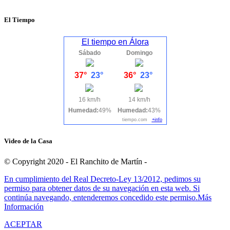
El Tiempo
El tiempo en Álora
Sábado
Domingo
37°
23°
36°
23°
16 km/h
14 km/h
Humedad:
49%
Humedad:
43%
tiempo.com
+info
Video de la Casa
© Copyright 2020 - El Ranchito de Martín -
En cumplimiento del Real Decreto-Ley 13/2012, pedimos su
permiso para obtener datos de su navegación en esta web. Si
continúa navegando, entenderemos concedido este permiso.
Más
Información
ACEPTAR