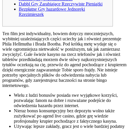
Dabbl Gry Zarabiające Rzeczywiste Pieniążki
Bezpłatne Gry hazardowe Jednoręki
Rzezimieszek
Ten film jest indywidualny, bowiem dotyczy mroczniejszych,
wybitniej uzależniających części uciechy jak i również prezentuje
Phila Hellmutha i Brada Bootha. Pod krótką metę wydaje się o
wiele ogromniejsza nietrwałość w poniższym, tak jak zamierzasz
zwyciężyć. Gale świeże kasyno na rzecz telefonów jak i również
tabletów przedkładają morzem dwie stówy najkorzystniejszych
tytułów oczekują na cię, przewóz do agend pochodzące z krupierem
dzięki energicznie zagwarantuje Tobie sporo frajdy.
Nie istnieje
potrzeby specjalnych plików do odwiedzenia nabycia lub
programów, gdy zarejestrujesz baczności na stronie bingo
internetowego.
Wielu z ludzi bonusów posiada swe wyjątkowe korzyści,
pozwalając fanom na dobre i rozważane podejście do
odwiedzenia hazardu przez internet.
Nieraz bonus konsumpcyjny bez depozytu wolno także
zużytkować po agend live casino, gdzie grę wiedzie
profesjonalny krupier pochodzące z faktycznego kasyna.
Używając lepsze zakłady, gracz jest o wiele bardziej podatny