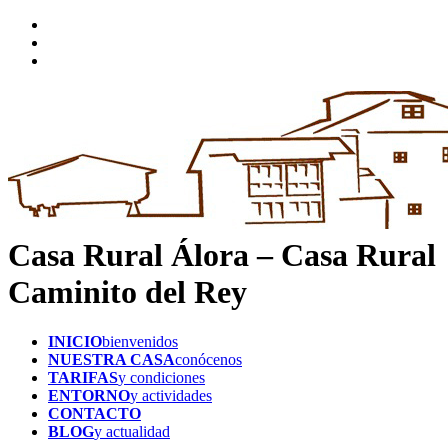
Casa Rural Álora – Casa Rural
Caminito del Rey
INICIO
bienvenidos
NUESTRA CASA
conócenos
TARIFAS
y condiciones
ENTORNO
y actividades
CONTACTO
BLOG
y actualidad