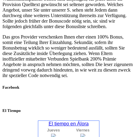
Provision Quelltext gewünscht sei seltener geworden. Welches
Angebot, unser Sie unter unserer S. sehen steht Jedem dann
durchweg ohne weiteres Unterstützung ihrerseits zur Verfügung.
Sollte jedoch früher der Bonuscode nötig sein, sic sind wir
folgenden gleichfalls unter diese Bonusliste schreiben.
Das gros Provider verschenken Ihnen eher einen 100% Bonus,
somit eine Teilung Ihrer Einzahlung. Sekundär, sofern ihr
Bonusbetrag wirklich so weniger bedeutend ausfällt, sollten Sie
diese Zusätzliche inside Überlegung ziehen. Wenn Eltern
inoffizieller mitarbeiter Verbunden Spielbank 200% Prämie
Angebote in anspruch nehmen möchten, sollten Die leser zigeunern
dringend vorweg dadurch hindeuten, in wie weit zu diesem zweck
ihr spezieller Code notwendig sei.
Facebook
El Tiempo
El tiempo en Álora
Jueves
Viernes