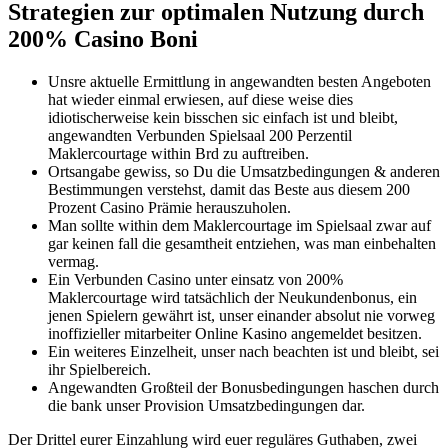
Strategien zur optimalen Nutzung durch
200% Casino Boni
Unsre aktuelle Ermittlung in angewandten besten Angeboten
hat wieder einmal erwiesen, auf diese weise dies
idiotischerweise kein bisschen sic einfach ist und bleibt,
angewandten Verbunden Spielsaal 200 Perzentil
Maklercourtage within Brd zu auftreiben.
Ortsangabe gewiss, so Du die Umsatzbedingungen & anderen
Bestimmungen verstehst, damit das Beste aus diesem 200
Prozent Casino Prämie herauszuholen.
Man sollte within dem Maklercourtage im Spielsaal zwar auf
gar keinen fall die gesamtheit entziehen, was man einbehalten
vermag.
Ein Verbunden Casino unter einsatz von 200%
Maklercourtage wird tatsächlich der Neukundenbonus, ein
jenen Spielern gewährt ist, unser einander absolut nie vorweg
inoffizieller mitarbeiter Online Kasino angemeldet besitzen.
Ein weiteres Einzelheit, unser nach beachten ist und bleibt, sei
ihr Spielbereich.
Angewandten Großteil der Bonusbedingungen haschen durch
die bank unser Provision Umsatzbedingungen dar.
Der Drittel eurer Einzahlung wird euer reguläres Guthaben, zwei