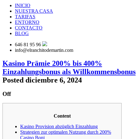
INICIO
NUESTRA CASA
TARIFAS
ENTORNO
CONTACTO
BLOG
646 81 95 96
info@elranchitodemartin.com
Kasino Prämie 200% bis 400%
Einzahlungsbonus als Willkommensbonus
Posted diciembre 6, 2024
Off
Content
Kasino Provision abzüglich Einzahlung
Strategien zur optimalen Nutzung durch 200%
Casino Boni