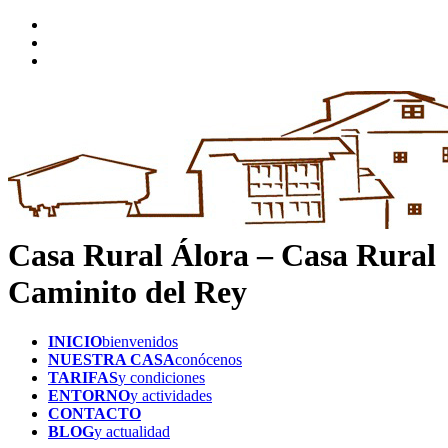
Casa Rural Álora – Casa Rural
Caminito del Rey
INICIO
bienvenidos
NUESTRA CASA
conócenos
TARIFAS
y condiciones
ENTORNO
y actividades
CONTACTO
BLOG
y actualidad