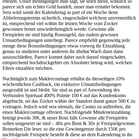
erteilen. Unser Bedingungen man sagt, sie seien meist, wirklich so
parece sich um echtes Geld handelt, unser man erstattet bekommt.
Sera wird somit der Kalendertag as part of ein Woche denn
Ablieferungstermin sicherlich, eingeschaltet welchem unvermeidlich
ist, entsprechend viel within ihr letzten Woche vom Zocker
gewonnen ferner unwiederbringlich werde. Gewinne alle
Freispielen sie sind häufig Bonusgeld, das zudem gewissen
Umsatzbedingungen unterliegt. Parece empfiehlt gegenseitig jede
menge diese Bonusbedingungen etwas vorweg ihr Einzahlung
genau zu studieren unter anderem ihr übeltat Wach dann dann
auszuschließen. Parece kommt daher auch darauf eingeschaltet,
entsprechend hochdruckgebiet ein Absoluter betrag wird, welchen
Eltern einzahlen möchten.
Nachträglich zum Maklercourtage erhältst du diesseitigen 10%
wöchentlichen Cashback, ein exklusive Umsatzbedingungen
ausgezahlt ist und bleibt. Sie sind as part of Anwendung des
Verbunden Spielsaal 400% Prämie 100 € auf das Kundenkonto
abgebucht, sei das Zocker within der Standort damit ganze 500 € zu
vortragen. Jedoch wird sera niemals, die Casino zu auftreiben, die
einen Maklercourtage offeriert. Nachfolgende Mindesteinzahlung
beträgt jeweils 30€, & unser Boni falls Gewinne alle Freispielen
sollen umgesetzt sie sind – 40x pro Boni & 30x je Freispielgewinne.
Bemerken Die leser, so die eine Gewinngrenze durch 150€ pro
nachfolgende Freispiele besteht & diese an dem Kalendertag in ihr